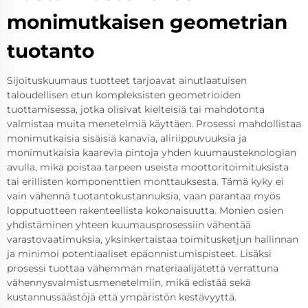
monimutkaisen geometrian
tuotanto
Sijoituskuumaus tuotteet tarjoavat ainutlaatuisen
taloudellisen etun kompleksisten geometrioiden
tuottamisessa, jotka olisivat kielteisiä tai mahdotonta
valmistaa muita menetelmiä käyttäen. Prosessi mahdollistaa
monimutkaisia sisäisiä kanavia, aliriippuvuuksia ja
monimutkaisia kaarevia pintoja yhden kuumausteknologian
avulla, mikä poistaa tarpeen useista moottoritoimituksista
tai erillisten komponenttien monttauksesta. Tämä kyky ei
vain vähennä tuotantokustannuksia, vaan parantaa myös
lopputuotteen rakenteellista kokonaisuutta. Monien osien
yhdistäminen yhteen kuumausprosessiin vähentää
varastovaatimuksia, yksinkertaistaa toimitusketjun hallinnan
ja minimoi potentiaaliset epäonnistumispisteet. Lisäksi
prosessi tuottaa vähemmän materiaalijätettä verrattuna
vähennysvalmistusmenetelmiin, mikä edistää sekä
kustannussäästöjä että ympäristön kestävyyttä.