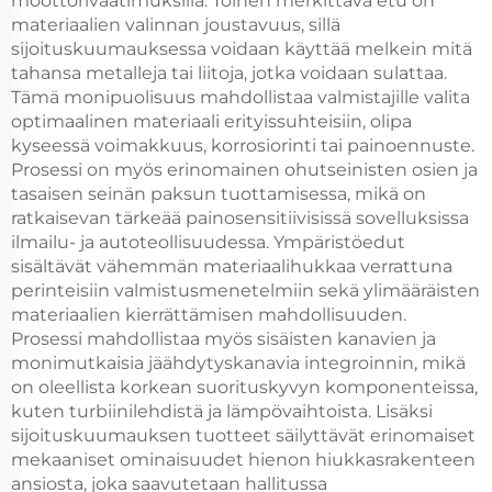
moottorivaatimuksilla. Toinen merkittävä etu on
materiaalien valinnan joustavuus, sillä
sijoituskuumauksessa voidaan käyttää melkein mitä
tahansa metalleja tai liitoja, jotka voidaan sulattaa.
Tämä monipuolisuus mahdollistaa valmistajille valita
optimaalinen materiaali erityissuhteisiin, olipa
kyseessä voimakkuus, korrosiorinti tai painoennuste.
Prosessi on myös erinomainen ohutseinisten osien ja
tasaisen seinän paksun tuottamisessa, mikä on
ratkaisevan tärkeää painosensitiivisissä sovelluksissa
ilmailu- ja autoteollisuudessa. Ympäristöedut
sisältävät vähemmän materiaalihukkaa verrattuna
perinteisiin valmistusmenetelmiin sekä ylimääräisten
materiaalien kierrättämisen mahdollisuuden.
Prosessi mahdollistaa myös sisäisten kanavien ja
monimutkaisia jäähdytyskanavia integroinnin, mikä
on oleellista korkean suorituskyvyn komponenteissa,
kuten turbiinilehdistä ja lämpövaihtoista. Lisäksi
sijoituskuumauksen tuotteet säilyttävät erinomaiset
mekaaniset ominaisuudet hienon hiukkasrakenteen
ansiosta, joka saavutetaan hallitussa