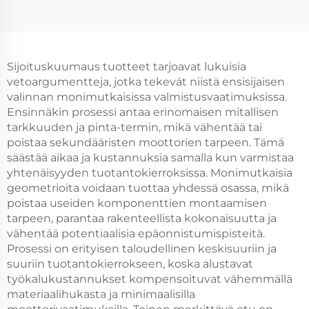
Sijoituskuumaus tuotteet tarjoavat lukuisia
vetoargumentteja, jotka tekevät niistä ensisijaisen
valinnan monimutkaisissa valmistusvaatimuksissa.
Ensinnäkin prosessi antaa erinomaisen mitallisen
tarkkuuden ja pinta-termin, mikä vähentää tai
poistaa sekundääristen moottorien tarpeen. Tämä
säästää aikaa ja kustannuksia samalla kun varmistaa
yhtenäisyyden tuotantokierroksissa. Monimutkaisia
geometrioita voidaan tuottaa yhdessä osassa, mikä
poistaa useiden komponenttien montaamisen
tarpeen, parantaa rakenteellista kokonaisuutta ja
vähentää potentiaalisia epäonnistumispisteitä.
Prosessi on erityisen taloudellinen keskisuuriin ja
suuriin tuotantokierrokseen, koska alustavat
työkalukustannukset kompensoituvat vähemmällä
materiaalihukasta ja minimaalisilla