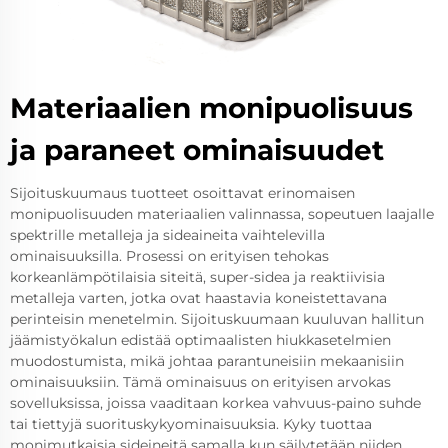
Materiaalien monipuolisuus
ja paraneet ominaisuudet
Sijoituskuumaus tuotteet osoittavat erinomaisen
monipuolisuuden materiaalien valinnassa, sopeutuen laajalle
spektrille metalleja ja sideaineita vaihtelevilla
ominaisuuksilla. Prosessi on erityisen tehokas
korkeanlämpötilaisia siteitä, super-sidea ja reaktiivisia
metalleja varten, jotka ovat haastavia koneistettavana
perinteisin menetelmin. Sijoituskuumaan kuuluvan hallitun
jäämistyökalun edistää optimaalisten hiukkasetelmien
muodostumista, mikä johtaa parantuneisiin mekaanisiin
ominaisuuksiin. Tämä ominaisuus on erityisen arvokas
sovelluksissa, joissa vaaditaan korkea vahvuus-paino suhde
tai tiettyjä suorituskykyominaisuuksia. Kyky tuottaa
monimutkaisia sideineitä samalla kun säilytetään niiden