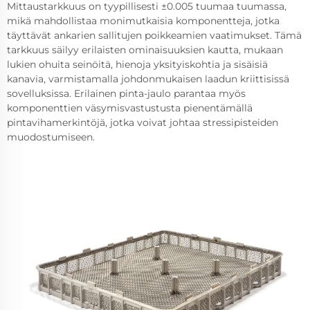
Mittaustarkkuus on tyypillisesti ±0.005 tuumaa tuumassa,
mikä mahdollistaa monimutkaisia komponentteja, jotka
täyttävät ankarien sallitujen poikkeamien vaatimukset. Tämä
tarkkuus säilyy erilaisten ominaisuuksien kautta, mukaan
lukien ohuita seinöitä, hienoja yksityiskohtia ja sisäisiä
kanavia, varmistamalla johdonmukaisen laadun kriittisissä
sovelluksissa. Erilainen pinta-jaulo parantaa myös
komponenttien väsymisvastustusta pienentämällä
pintavihamerkintöjä, jotka voivat johtaa stressipisteiden
muodostumiseen.