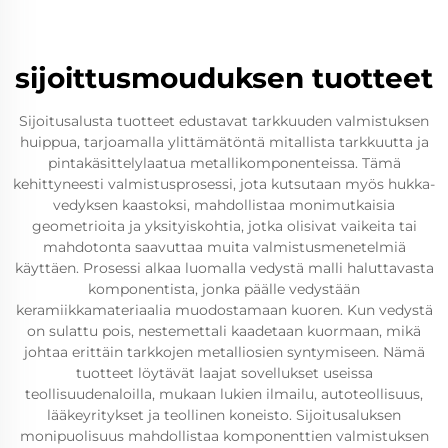
sijoittusmouduksen tuotteet
Sijoitusalusta tuotteet edustavat tarkkuuden valmistuksen
huippua, tarjoamalla ylittämätöntä mitallista tarkkuutta ja
pintakäsittelylaatua metallikomponenteissa. Tämä
kehittyneesti valmistusprosessi, jota kutsutaan myös hukka-
vedyksen kaastoksi, mahdollistaa monimutkaisia
geometrioita ja yksityiskohtia, jotka olisivat vaikeita tai
mahdotonta saavuttaa muita valmistusmenetelmiä
käyttäen. Prosessi alkaa luomalla vedystä malli haluttavasta
komponentista, jonka päälle vedystään
keramiikkamateriaalia muodostamaan kuoren. Kun vedystä
on sulattu pois, nestemettali kaadetaan kuormaan, mikä
johtaa erittäin tarkkojen metalliosien syntymiseen. Nämä
tuotteet löytävät laajat sovellukset useissa
teollisuudenaloilla, mukaan lukien ilmailu, autoteollisuus,
lääkeyritykset ja teollinen koneisto. Sijoitusaluksen
monipuolisuus mahdollistaa komponenttien valmistuksen