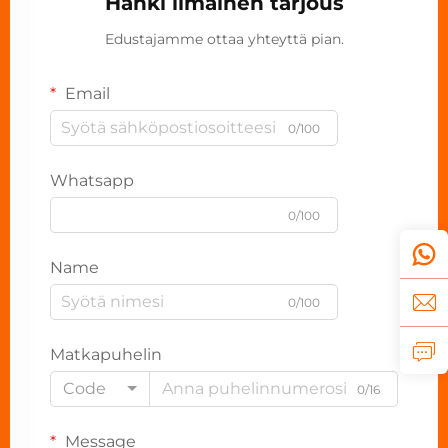
Hanki ilmainen tarjous
Edustajamme ottaa yhteyttä pian.
Email
0/100
Whatsapp
0/100
Name
0/100
Matkapuhelin
Code
0/16
Message