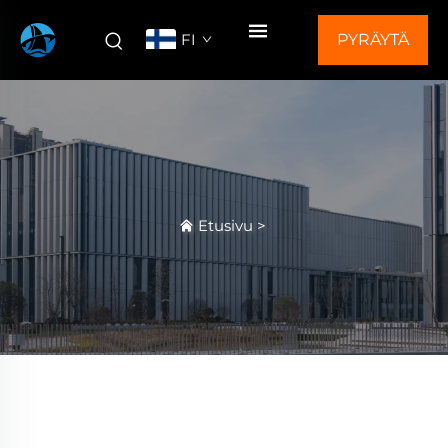
FI
PYRÄYTÄ
TARJOUS
Etusivu
>