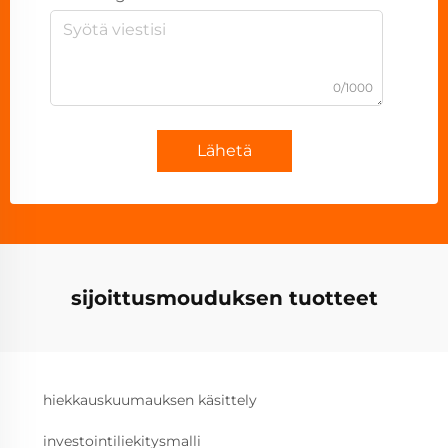
0/1000
Lähetä
sijoittusmouduksen tuotteet
hiekkauskuumauksen käsittely
investointiliekitysmalli