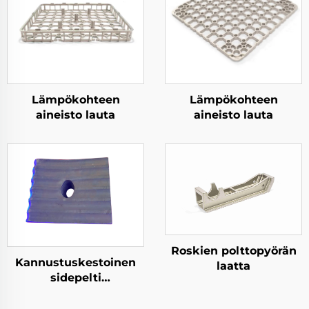
Lämpökohteen
Lämpökohteen
aineisto lauta
aineisto lauta
Roskien polttopyörän
Kannustuskestoinen
laatta
sidepelti
teräslautakunnossa