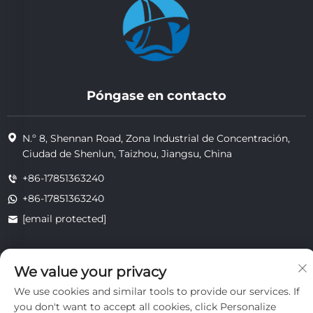
Póngase en contacto
N.º 8, Shennan Road, Zona Industrial de Concentración,
Ciudad de Shenlun, Taizhou, Jiangsu, China
+86-17851363240
+86-17851363240
[email protected]
We value your privacy
Copyright © 2025 Jiangsu Tongzhou Heat Resistant Technology
Co., Ltd. Todos los derechos reservados.
We use cookies and similar tools to provide our services. If
privacidad
you don't want to accept all cookies, click Personalize