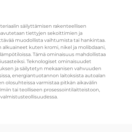
riaalin säilyttämisen rakenteellisen
vutetaan tiettyjen sekoittimien ja
tävää muodollista vaihtumista tai hankintaa.
alkuaineet kuten kromi, nikel ja molibdaani,
 lämpötiloissa. Tämä ominaisuus mahdollistaa
siusasteiksi. Teknologiset ominaisuudet
stuksen ja säilytetyn mekaanisen vahvuuden
sissa, energiantuotannon laitoksista autoalan
en olosuhteissa varmistaa pitkän aikavälin
iin tai teolliseen prosessointilaitteistoon,
valmistusteollisuudessa.