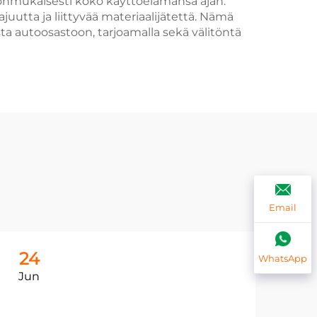
hdonmukaisesti koko käyttöelämänsä ajan.
utta ja liittyvää materiaalijätettä. Nämä
ista autoosastoon, tarjoamalla sekä välitöntä
Email
24
2
WhatsApp
Jun
Ju