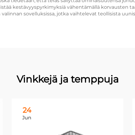
oska tiedetään, että teräs säilyttää ominaisuutensa jo
stää kestävyyspyrkimyksiä vähentämällä korvausten taaju
 valinnan sovelluksissa, jotka vaihtelevat teollisista uun
Vinkkejä ja temppuja
24
Jun