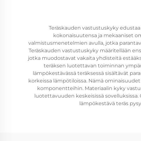
Teräskauden vastustuskyky edustaa a
kokonaisuutensa ja mekaaniset omi
valmistusmenetelmien avulla, jotka parantav
Teräskauden vastustuskyky määritellään ensi
jotka muodostavat vakaita yhdisteitä estääk
teräksen luotettavan toiminnan ympäris
lämpökestävässä teräksessä sisältävät par
korkeissa lämpötiloissa. Nämä ominaisuudet t
komponentteihin. Materiaalin kyky vastust
luotettavuuden keskeisissä sovelluksissa. O
lämpökestävä teräs pysy