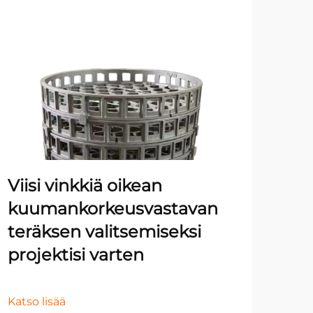
Mo
ym
Ku
te
Viisi vinkkiä oikean
va
kuumankorkeusvastavan
se
teräksen valitsemiseksi
projektisi varten
Kats
Katso lisää