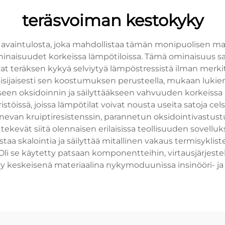
teräsvoiman kestokyky
vaintulosta, joka mahdollistaa tämän monipuolisen mate
naisuudet korkeissa lämpötiloissa. Tämä ominaisuus saa
at teräksen kykyä selviytyä lämpöstressistä ilman merkit
sijaisesti sen koostumuksen perusteella, mukaan lukien 
seen oksidoinnin ja säilyttääkseen vahvuuden korkeissa
töissä, joissa lämpötilat voivat nousta useita satoja cel
anevan kruiptiresistenssin, parannetun oksidointivastu
ekevät siitä olennaisen erilaisissa teollisuuden sovelluk
aa skalointia ja säilyttää mitallinen vakaus termisyklist
li se käytetty patsaan komponentteihin, virtausjärjestelm
y keskeisenä materiaalina nykymoduunissa insinööri- ja 