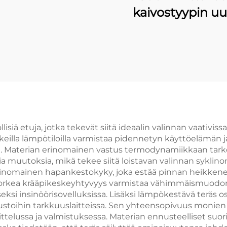
kaivostyypin u
materiaalialus
isiä etuja, jotka tekevät siitä ideaalin valinnan vaativis
keilla lämpötiloilla varmistaa pidennetyn käyttöelämän 
. Materian erinomainen vastus termodynamiikkaan tarkoi
ia muutoksia, mikä tekee siitä loistavan valinnan syklino
erinomainen hapankestokyky, joka estää pinnan heikkene
orkea krääpikeskeyhtyvyys varmistaa vähimmäismuodon k
iseksi insinöörisovelluksissa. Lisäksi lämpökestävä teräs o
vaustoihin tarkkuuslaitteissa. Sen yhteensopivuus moni
ittelussa ja valmistuksessa. Materian ennusteelliset su