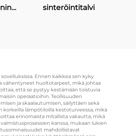
unin
sinteröintitalvi
ta
sa sovelluksissa. Ennen kaikkea sen kyky
ja vähentyneet huoltotarpeet, mikä johtaa
ttaa, että se pystyy kestämään toistuvia
maisiin operaatioihin. Teollisuuden
misen ja skaalautumisen, säilyttäen sekä
orkeilla lämpötiloilla kestoturveessa, mikä
soittaa erinomaista mitallista vakautta, mikä
en valmistusprosessien kanssa, mukaan lukien
oritusominaisuudet mahdollistavat