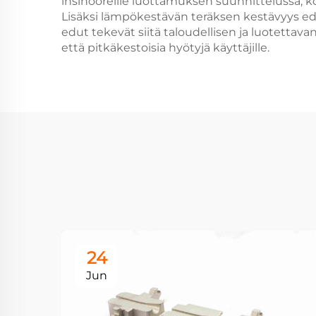
insinööreille luottamuksen suunnittelussa, k
Lisäksi lämpökestävän teräksen kestävyys edi
edut tekevät siitä taloudellisen ja luotettavan
että pitkäkestoisia hyötyjä käyttäjille.
24
Jun