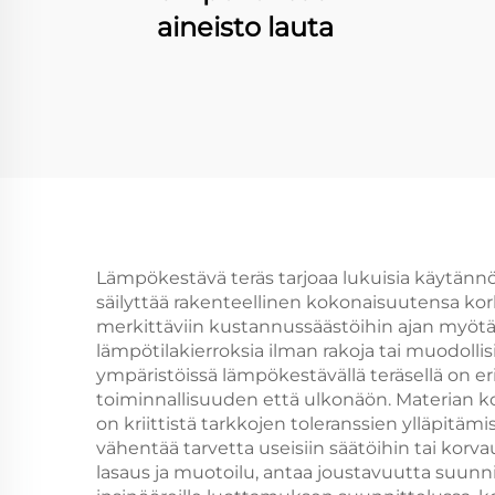
aineisto lauta
Lämpökestävä teräs tarjoaa lukuisia käytännöll
säilyttää rakenteellinen kokonaisuutensa kor
merkittäviin kustannussäästöihin ajan myötä
lämpötilakierroksia ilman rakoja tai muodollis
ympäristöissä lämpökestävällä teräsellä on 
toiminnallisuuden että ulkonäön. Materian k
on kriittistä tarkkojen toleranssien ylläpitäm
vähentää tarvetta useisiin säätöihin tai kor
lasaus ja muotoilu, antaa joustavuutta suunn