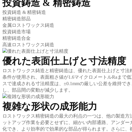
投資鋳造 & 精密鋳造
投資鋳造 & 精密鋳造
精密鋳造部品
金属ロストワックス鋳造
投資鋳造市場
精密鋳造合金
高速ロストワックス鋳造
優れた表面仕上げと寸法精度
ロストワックス鋳造と精密鋳造は、優れた表面仕上げと寸法
条件が使用され、表面粗さ値が1.6マイクロメートルRaま
スで達成される寸法精度は、±0.1mmの厳しい公差を維持
し、部品間の変動が減少します。
複雑な形状の成形能力
ロストワックス精密鋳造の最大の利点の一つは、他の製造方
ットアップ作業を必要とせずに、細かい内部通路、アンダー
化でき、より効率的で効果的な部品が得られます。さらに、