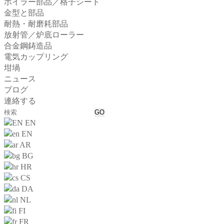
ボイラー部品／格子シート
金型と部品
耐熱・耐磨耗部品
放射管／炉底ローラー
合金鋼鋳造品
電気カップリング
坩堝
ニュース
ブログ
連絡する
EN
EN
AR
BG
HR
CS
DA
NL
FI
FR