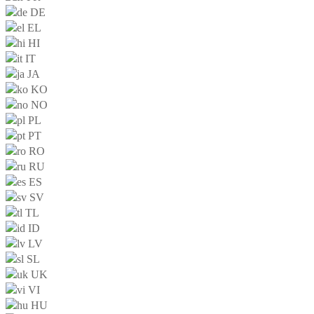
DE
EL
HI
IT
JA
KO
NO
PL
PT
RO
RU
ES
SV
TL
ID
LV
SL
UK
VI
HU