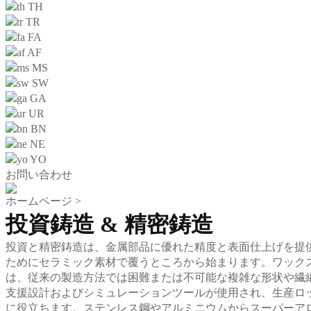
TH
TR
FA
AF
MS
SW
GA
UR
BN
NE
YO
お問い合わせ
ホームページ
>
投資鋳造 & 精密鋳造
投資と精密鋳造は、金属部品に優れた精度と表面仕上げを提
ためにセラミック素材で覆うところから始まります。ワック
は、従来の製造方法では困難または不可能な複雑な形状や繊
支援設計およびシミュレーションツールが使用され、生産ロ
に役立ちます。ステンレス鋼やアルミニウムからスーパーア