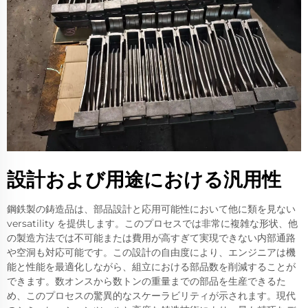
設計および用途における汎用性
鋼鉄製の鋳造品は、部品設計と応用可能性において他に類を見ない
versatility を提供します。このプロセスでは非常に複雑な形状、他
の製造方法では不可能または費用が高すぎて実現できない内部通路
や空洞も対応可能です。この設計の自由度により、エンジニアは機
能と性能を最適化しながら、組立における部品数を削減することが
できます。数オンスから数トンの重量までの部品を生産できるた
め、このプロセスの驚異的なスケーラビリティが示されます。現代