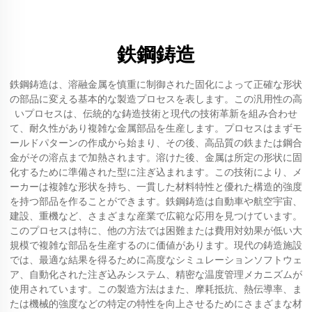
鉄鋼鋳造
鉄鋼鋳造は、溶融金属を慎重に制御された固化によって正確な形状
の部品に変える基本的な製造プロセスを表します。この汎用性の高
いプロセスは、伝統的な鋳造技術と現代の技術革新を組み合わせ
て、耐久性があり複雑な金属部品を生産します。プロセスはまずモ
ールドパターンの作成から始まり、その後、高品質の鉄または鋼合
金がその溶点まで加熱されます。溶けた後、金属は所定の形状に固
化するために準備された型に注ぎ込まれます。この技術により、メ
ーカーは複雑な形状を持ち、一貫した材料特性と優れた構造的強度
を持つ部品を作ることができます。鉄鋼鋳造は自動車や航空宇宙、
建設、重機など、さまざまな産業で広範な応用を見つけています。
このプロセスは特に、他の方法では困難または費用対効果が低い大
規模で複雑な部品を生産するのに価値があります。現代の鋳造施設
では、最適な結果を得るために高度なシミュレーションソフトウェ
ア、自動化された注ぎ込みシステム、精密な温度管理メカニズムが
使用されています。この製造方法はまた、摩耗抵抗、熱伝導率、ま
たは機械的強度などの特定の特性を向上させるためにさまざまな材