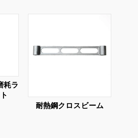
磨耗ラ
ート
耐熱鋼クロスビーム