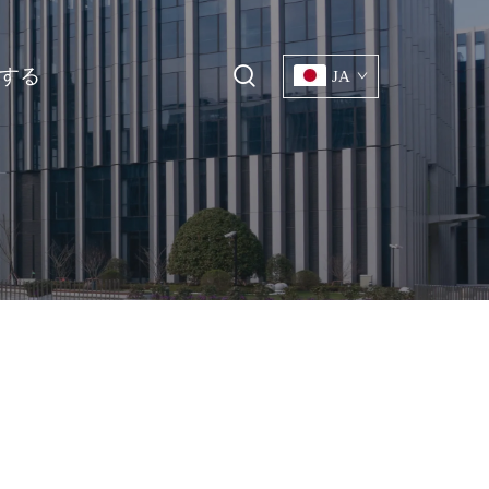
する
JA