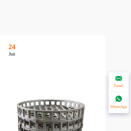
24
2
Jun
Ju
Email
WhatsApp
鋳
の