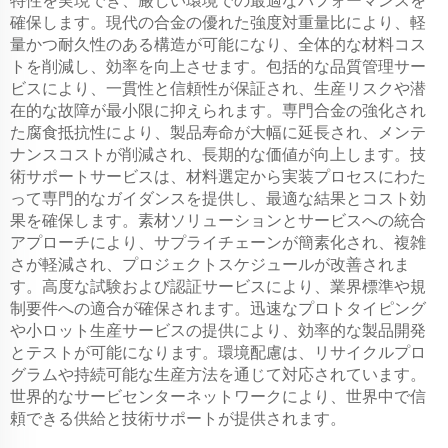
特性を実現でき、厳しい環境での最適なパフォーマンスを
確保します。現代の合金の優れた強度対重量比により、軽
量かつ耐久性のある構造が可能になり、全体的な材料コス
トを削減し、効率を向上させます。包括的な品質管理サー
ビスにより、一貫性と信頼性が保証され、生産リスクや潜
在的な故障が最小限に抑えられます。専門合金の強化され
た腐食抵抗性により、製品寿命が大幅に延長され、メンテ
ナンスコストが削減され、長期的な価値が向上します。技
術サポートサービスは、材料選定から実装プロセスにわた
って専門的なガイダンスを提供し、最適な結果とコスト効
果を確保します。素材ソリューションとサービスへの統合
アプローチにより、サプライチェーンが簡素化され、複雑
さが軽減され、プロジェクトスケジュールが改善されま
す。高度な試験および認証サービスにより、業界標準や規
制要件への適合が確保されます。迅速なプロトタイピング
や小ロット生産サービスの提供により、効率的な製品開発
とテストが可能になります。環境配慮は、リサイクルプロ
グラムや持続可能な生産方法を通じて対応されています。
世界的なサービセンターネットワークにより、世界中で信
頼できる供給と技術サポートが提供されます。