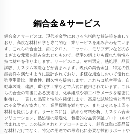
鋼合金＆サービス
鋼合金とサービスは、現代冶金学における包括的な解決策を表して
おり、高度な材料科学と専門的な工業サービスを組み合わせていま
す。これらの合金は、鉄にクロム、ニッケル、モリブデンなどのさ
まざまな元素を組み合わせたもので、標準の鋼よりも優れた特性を
持つ材料を作り出します。サービスには、材料選定、熱処理、品質
試験、カスタム製造などが含まれます。現代の鋼合金は、特定の性
能要件を満たすように設計されており、多様な用途において優れた
強度重量比、耐食性、耐久性を提供します。これらは航空宇宙、自
動車製造、建設、重化学工業などで広範に使用されています。これ
らの合金の背後にある技術は、化学組成や加工パラメータを精密に
制御し、一貫した品質と性能を確保します。高度な試験設備と専門
の冶金学者が協力して、業界標準を満たすか、またはそれを上回る
材料を提供します。サービスには、詳細な材料分析、カスタム合金
ソリューション、熱処理の最適化、包括的な品質保証プロトコルが
含まれます。この統合されたアプローチにより、顧客は単に高品質
な材料だけでなく、特定の用途での最適化に必要な技術サポートや