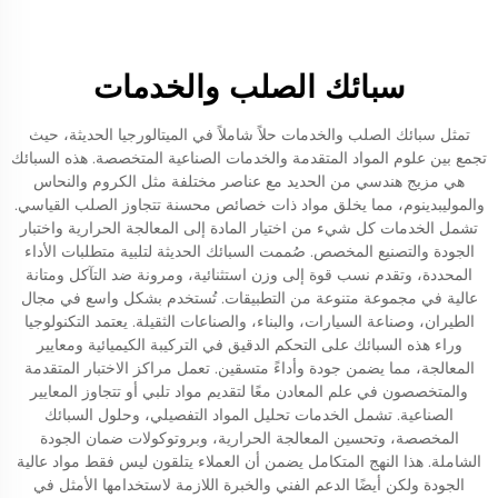
سبائك الصلب والخدمات
تمثل سبائك الصلب والخدمات حلاً شاملاً في الميتالورجيا الحديثة، حيث
تجمع بين علوم المواد المتقدمة والخدمات الصناعية المتخصصة. هذه السبائك
هي مزيج هندسي من الحديد مع عناصر مختلفة مثل الكروم والنحاس
والموليبدينوم، مما يخلق مواد ذات خصائص محسنة تتجاوز الصلب القياسي.
تشمل الخدمات كل شيء من اختيار المادة إلى المعالجة الحرارية واختبار
الجودة والتصنيع المخصص. صُممت السبائك الحديثة لتلبية متطلبات الأداء
المحددة، وتقدم نسب قوة إلى وزن استثنائية، ومرونة ضد التآكل ومتانة
عالية في مجموعة متنوعة من التطبيقات. تُستخدم بشكل واسع في مجال
الطيران، وصناعة السيارات، والبناء، والصناعات الثقيلة. يعتمد التكنولوجيا
وراء هذه السبائك على التحكم الدقيق في التركيبة الكيميائية ومعايير
المعالجة، مما يضمن جودة وأداءً متسقين. تعمل مراكز الاختبار المتقدمة
والمتخصصون في علم المعادن معًا لتقديم مواد تلبي أو تتجاوز المعايير
الصناعية. تشمل الخدمات تحليل المواد التفصيلي، وحلول السبائك
المخصصة، وتحسين المعالجة الحرارية، وبروتوكولات ضمان الجودة
الشاملة. هذا النهج المتكامل يضمن أن العملاء يتلقون ليس فقط مواد عالية
الجودة ولكن أيضًا الدعم الفني والخبرة اللازمة لاستخدامها الأمثل في