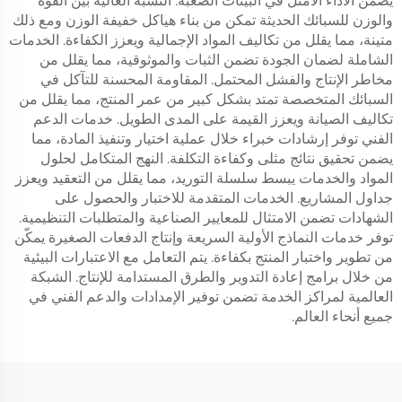
يضمن الأداء الأمثل في البيئات الصعبة. النسبة العالية بين القوة
والوزن للسبائك الحديثة تمكن من بناء هياكل خفيفة الوزن ومع ذلك
متينة، مما يقلل من تكاليف المواد الإجمالية ويعزز الكفاءة. الخدمات
الشاملة لضمان الجودة تضمن الثبات والموثوقية، مما يقلل من
مخاطر الإنتاج والفشل المحتمل. المقاومة المحسنة للتآكل في
السبائك المتخصصة تمتد بشكل كبير من عمر المنتج، مما يقلل من
تكاليف الصيانة ويعزز القيمة على المدى الطويل. خدمات الدعم
الفني توفر إرشادات خبراء خلال عملية اختيار وتنفيذ المادة، مما
يضمن تحقيق نتائج مثلى وكفاءة التكلفة. النهج المتكامل لحلول
المواد والخدمات يبسط سلسلة التوريد، مما يقلل من التعقيد ويعزز
جداول المشاريع. الخدمات المتقدمة للاختبار والحصول على
الشهادات تضمن الامتثال للمعايير الصناعية والمتطلبات التنظيمية.
توفر خدمات النماذج الأولية السريعة وإنتاج الدفعات الصغيرة يمكّن
من تطوير واختبار المنتج بكفاءة. يتم التعامل مع الاعتبارات البيئية
من خلال برامج إعادة التدوير والطرق المستدامة للإنتاج. الشبكة
العالمية لمراكز الخدمة تضمن توفير الإمدادات والدعم الفني في
جميع أنحاء العالم.