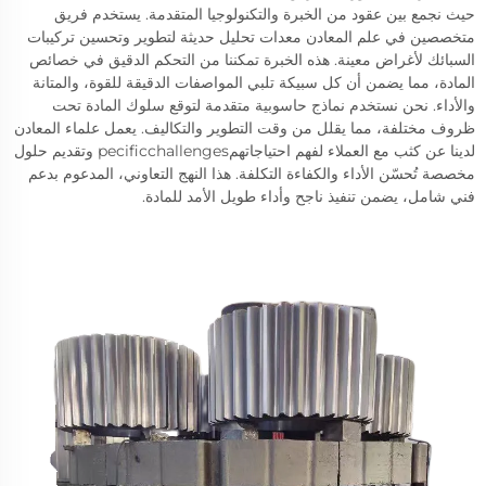
حيث نجمع بين عقود من الخبرة والتكنولوجيا المتقدمة. يستخدم فريق
متخصصين في علم المعادن معدات تحليل حديثة لتطوير وتحسين تركيبات
السبائك لأغراض معينة. هذه الخبرة تمكننا من التحكم الدقيق في خصائص
المادة، مما يضمن أن كل سبيكة تلبي المواصفات الدقيقة للقوة، والمتانة
والأداء. نحن نستخدم نماذج حاسوبية متقدمة لتوقع سلوك المادة تحت
ظروف مختلفة، مما يقلل من وقت التطوير والتكاليف. يعمل علماء المعادن
لدينا عن كثب مع العملاء لفهم احتياجاتهمpecificchallenges وتقديم حلول
مخصصة تُحسّن الأداء والكفاءة التكلفة. هذا النهج التعاوني، المدعوم بدعم
فني شامل، يضمن تنفيذ ناجح وأداء طويل الأمد للمادة.