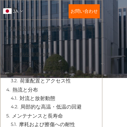
目次
JA
お問い合わせ
炉床設計が熱処理効率に与える影響
炉床用材質の選定
耐火物の種類
熱伝導率の考慮
レイアウトと構造設計
床の厚さと支持構造
荷重配置とアクセス性
熱流と分布
対流と放射動態
局部的な高温・低温の回避
メンテナンスと長寿命
摩耗および擦傷への耐性