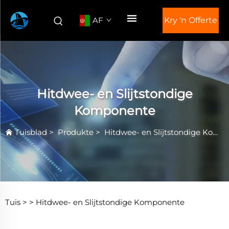
AF
Kry 'n Offerte
Hitdwee- en Slijtstondige
Komponente
Tuisblad
>
Produkte
>
Hitdwee- en Slijtstondige Komponente
Tuis >
>
Hitdwee- en Slijtstondige Komponente