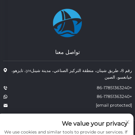
تواصل معنا
رقم 8، طريق شينان، منطقة التركيز الصناعي، مدينة شينلун، تايزهو،
جيانغسو، الصين
+86-17851363240
+86-17851363240
[email protected]
We value your privacy
حقوق النشر © 2025 JIANGSU TONGZHOU HEAT RESISTANT
We use cookies and similar tools to provide our services. If
TECHNOLOGY CO., LTD. جميع الحقوق محفوظة.