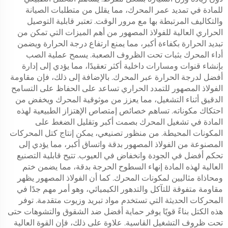
للمادة في تمديد عمر المحرك، مما يقلل من متطلبات الصيانة
والتكاليف المرتبطة بها مع مرور الوقت. تعتبر قابلية التوصيل
الحراري العالية للفولاذ المصهور من أهم الميزات التي تمكن من
تبديد الحرارة بكفاءة أكبر، مما يمنع ارتفاع درجة الحرارة ويضمن
أداء المحرك بثبات تحت الظروف الصعبة. يسمح عملية الصب
بإنشاء قنوات ومسارات داخلية أكثر تعقيدًا، مما يؤدي إلى إدارة
أفضل لدرجة الحرارة عبر المحرك. بالإضافة إلى ذلك، فإن مقاومة
الفولاذ المصهور للتمدد الحراري تساعد على الحفاظ على التسامح
الدقيق أثناء التشغيل، مما يعزز من موثوقية المحرك ويخفض من
احتكاك مكوناته. تساهم خصائص إمتصاص الإهتزاز الطبيعية لهذه
المادة في تشغيل المحرك بصمت أكبر وتقليل الضغط على
المكونات المحيطة. من منظور تصنيعي، يمكن إنتاج كتل المحركات
المصنوعة من الفولاذ المصهور بدقة واتساق أكبر، مما يؤدي إلى
تحكم أفضل في الجودة وانخفاض في العيوب. تتيح قابلية التصنيع
العالية لهذه المادة إنهاء السطوح الحرجة بدقة، مما يضمن ختم
ومحاذاة مثاليين لمكونات المحرك. كما أن الفولاذ المصهور يظهر
مقاومة متفوقة للتآكل والتدهور الكيميائي، وهو أمر مهم جدًا في
المحركات الحديثة التي تستخدم مواد تبريد وزيوت متقدمة. توفر
هذه الكتل بناءً قويًا يوفر حماية أفضل ضد الشقوق والتشوهات حتى
تحت ظروف التشغيل القاسية. علاوة على ذلك، فإن القوة العالية