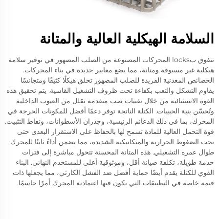
السلامة الهيكلية العالية والمتانة
تتفوق بlocks المحركات المصنوعة من الصلب المصهور في توفير سلامة
هيكلية غير مسبوقة ومتانة، مما يضع معايير جديدة في بناء المحركات.
الخصائص المعدنية الفريدة للصلب المصهور تخلق هيكلًا كثيفًا ومتجانسًا
يقاوم التشكل والتعب بكفاءة تحت ظروف التشغيل القاسية. يتم تحقيق هذه
القوة الاستثنائية من خلال تقنيات صب متقدمة تقلل من العيوب الداخلية
وتُحسّن بنية الحبيبات. الكتلة الناتجة توفر دعمًا أفضل للمكونات الحرجة في
المحرك، بما في ذلك الدعائم الرئيسية، وجدران الأسطوانات، ونقاط التثبيت.
قوة التحمل العالية للمادة تسمح لها بالحفاظ على الاستقرار البعدى حتى
تحت الضغوط الحرارية والميكانيكية الشديدة، مما يضمن أداءً ثابتًا للمحرك
طوال عمره التشغيلي. هذه المتانة المحسنة تتحول مباشرة إلى فترات
خدمة طويلة، تكلفة صيانة أقل، وموثوقية أعلى للمستخدم النهائي. البناء
القوي للكتلة يقدم أيضًا حماية أفضل ضد الفشل الكارثي، مما يجعلها ذات
قيمة خاصة في التطبيقات التي يكون فيها اعتمادية المحرك أمرًا حاسمًا.