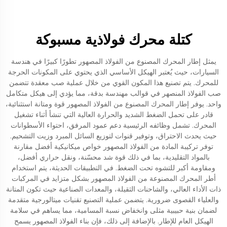
كتلة محرك فولاذية مسبوكة
يمثل إطار المحرك المصنوع من الفولاذ المصهور تطورًا كبيرًا في هندسة
السيارات، حيث يُعتبر الهيكل الأساسي الذي يحتوي على المكونات الحرجة
للمحرك. يتم تصنيع هذا المكون القوي من خلال عملية صب معقدة تتضمن
صب الفولاذ المنصهر في قوالب مهندسة بدقة، مما يؤدي إلى هيكل متكامل
واحد. يوفر إطار المحرك المصنوع من الفولاذ المصهور قوة ومتانة استثنائية،
قادر على تحمل الضغط الشديد والحرارة العالية التي تنشأ أثناء تشغيل
المحرك. تشمل وظائفه الرئيسية دعم عمود المرفق، احتواء الأسطوانات
حيث يحدث الاحتراق، وتوفير قنوات لتوزيع السائل المبرد وزيت التشحيم.
توفر تركيبة المادة من الفولاذ المصهور خواص ميكانيكية أفضل مقارنة
بالمواد التقليدية، بما في ذلك قوة شد محسّنة، ونقل حراري أفضل،
ومقاومة أكبر للتشوه تحت الضغط. في التطبيقات الحديثة، يتم استخدام
أطر المحرك المصنوعة من الفولاذ المصهور بشكل متزايد في المركبات
ذات الأداء العالي، والشاحنات الثقيلة، والمعدات الصناعية حيث تكون المتانة
والعلياء القصوى ضرورية. يتضمن عملية التصنيع تقنيات ميتالورجية متقدمة
لضمان بنية حبيبية مثلى وانخفاض نسبة المسامية، مما يساهم في سلامة
الهيكل العام للإطار. بالإضافة إلى ذلك، فإن بناء الفولاذ المصهور يسمح