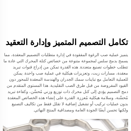
تكامل التصميم المتميز وإدارة التعقيد
يتميز عملية صب الرغوة المفقودة في إدارة متطلبات التصميم المعقدة، مما
يسمح بدمج سلس لمجموعة متنوعة من خصائص كتلة المحرك التي عادة ما
تتطلب خطوات تصنيع متعددة. هذه القدرة تمكن من إدراج قنوات تبريد
معقدة، مسارات زيت، وتعزيزات هيكلية في عملية صب واحدة. يمكن
للعملية التعامل مع تباينات سمك الجدران والهندسة المعقدة للمحور دون
القيود المفروضة من قبل طرق الصب التقليدية. هذا المستوى المتقدم من
دمج التصميم يؤدي إلى كتل محرك ذات توزيع وزني مُحسَّن، وكفاءة تبريد
مُحسَّنة، وسلامة هيكلية مُعززة. القدرة على إنشاء هذه الخصائص المعقدة
بدون عمليات تركيب أو تشغيل إضافية لا تقلل فقط من تكاليف التصنيع
ولكنها تحسن أيضًا الجودة العامة ومصداقية المنتج النهائي.