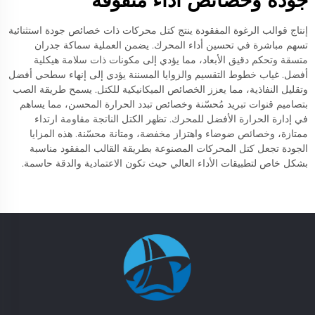
إنتاج قوالب الرغوة المفقودة ينتج كتل محركات ذات خصائص جودة استثنائية
تسهم مباشرة في تحسين أداء المحرك. يضمن العملية سماكة جدران
متسقة وتحكم دقيق الأبعاد، مما يؤدي إلى مكونات ذات سلامة هيكلية
أفضل. غياب خطوط التقسيم والزوايا المسننة يؤدي إلى إنهاء سطحي أفضل
وتقليل النفاذية، مما يعزز الخصائص الميكانيكية للكتل. يسمح طريقة الصب
بتصاميم قنوات تبريد مُحسّنة وخصائص تبدد الحرارة المحسن، مما يساهم
في إدارة الحرارة الأفضل للمحرك. تظهر الكتل الناتجة مقاومة ارتداء
ممتازة، وخصائص ضوضاء واهتزاز مخفضة، ومتانة محسّنة. هذه المزايا
الجودة تجعل كتل المحركات المصنوعة بطريقة القالب المفقود مناسبة
بشكل خاص لتطبيقات الأداء العالي حيث تكون الاعتمادية والدقة حاسمة.