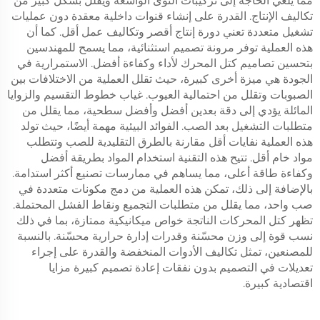
مما يلغي الحاجة إلى تركيبات النوى الواسعة ويقلل بشكل كبير من
تكاليف الإنتاج. القدرة على إنشاء قنوات داخلية معقدة دون عمليات
تشغيل متعددة تعني دورة إنتاج أقصر وتكاليف عمل أقل. كما أن
هذه العملية توفر مرونة تصميم استثنائية، مما يسمح للمهندسين
بتحسين تصاميم كتل المحرك لأداء وكفاءة أفضل. الاستمرارية في
الجودة هي ميزة أخرى كبيرة، حيث تقلل العملية من الاختلافات بين
الصبوبات وتقلل من احتمالية العيوب. غياب خطوط التقسيم والزوايا
المائلة يؤدي إلى دقة بعدين أفضل وأفضل سطحية، مما يقلل من
متطلبات التشغيل بعد الصب. الفوائد البيئية مهمة أيضًا، حيث تولد
هذه العملية نفايات أقل مقارنة بالطرق التقليدية للصب وتتطلب
مواد خام أقل. تتيح هذه التقنية استخدام المواد بطريقة أفضل
وكفاءة طاقة أعلى، مما يساهم في ممارسات تصنيع أكثر استدامة.
بالإضافة إلى ذلك، تمكن هذه العملية من دمج مكونات متعددة في
صب واحد، مما يقلل من متطلبات التجميع ونقاط الفشل المحتملة.
تظهر كتل المحركات الناتجة خواص ميكانيكية ممتازة، بما في ذلك
نسب قوة إلى وزن محسّنة وقدرات إدارة حرارية محسّنة. بالنسبة
للمصنعين، تمثل تكاليف الأدوات المنخفضة والقدرة على إجراء
تعديلات في التصميم بدون نفقات إعادة تصميم كبيرة مزايا
اقتصادية كبيرة.