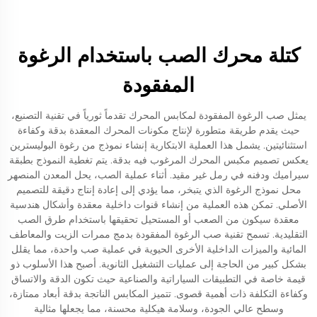
كتلة محرك الصب باستخدام الرغوة
المفقودة
يمثل صب الرغوة المفقودة لمكابس المحرك تقدماً ثورياً في تقنية التصنيع،
حيث يقدم طريقة متطورة لإنتاج مكونات المحرك المعقدة بدقة وكفاءة
استثنائيتين. يشمل هذا العملية الابتكارية إنشاء نموذج من رغوة البوليسترين
يعكس تصميم مكبس المحرك المرغوب فيه بدقة. يتم تغطية النموذج بطبقة
سيراميك ودفنه في رمل غير مقيد. أثناء عملية الصب، يحل المعدن المنصهر
محل نموذج الرغوة الذي يتبخر، مما يؤدي إلى إعادة إنتاج دقيقة للتصميم
الأصلي. تمكن هذه العملية من إنشاء قنوات داخلية معقدة وأشكال هندسية
معقدة سيكون من الصعب أو المستحيل تحقيقها باستخدام طرق الصب
التقليدية. تسمح تقنية صب الرغوة المفقودة بدمج ممرات الزيت والمعاطف
المائية والميزات الداخلية الأخرى الحيوية في عملية صب واحدة، مما يقلل
بشكل كبير من الحاجة إلى عمليات التشغيل الثانوية. أصبح هذا الأسلوب ذو
قيمة خاصة في التطبيقات السياراتية والصناعية حيث تكون الدقة والاتساق
وكفاءة التكلفة ذات أهمية قصوى. تتميز المكابس الناتجة بدقة أبعاد ممتازة،
وسطح عالي الجودة، وسلامة هيكلية محسنة، مما يجعلها مثالية