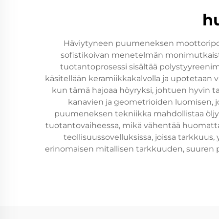
h
Häviytyneen puumeneksen moottoripohj
sofistikoivan menetelmän monimutkaiste
tuotantoprosessi sisältää polystyyreeni
käsitellään keramiikkakalvolla ja upotetaa
kun tämä hajoaa höyryksi, johtuen hyvin t
kanavien ja geometrioiden luomisen, jo
puumeneksen tekniikka mahdollistaa öljyg
tuotantovaiheessa, mikä vähentää huomattava
teollisuussovelluksissa, joissa tarkkuu
erinomaisen mitallisen tarkkuuden, suuren p