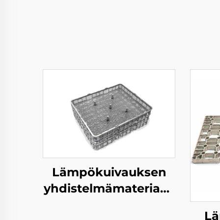
Lämpökuivauksen
yhdistelmämateriaali
korvi
Lä