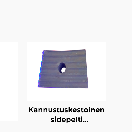
Kannustuskestoinen
sidepelti
teräslautakunnossa