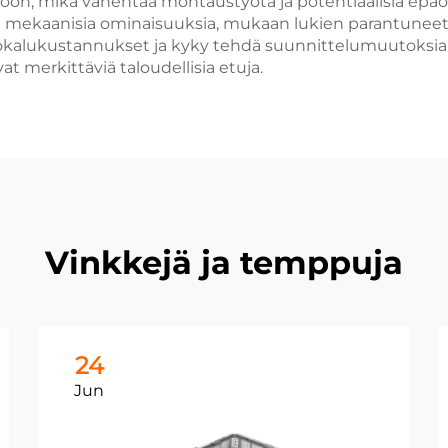
on, mikä vähentää montaustyötä ja potentiaalisia epäon
 mekaanisia ominaisuuksia, mukaan lukien parantuneet 
 työkalukustannukset ja kyky tehdä suunnittelumuutoksia
 merkittäviä taloudellisia etuja.
Vinkkejä ja temppuja
24
Jun