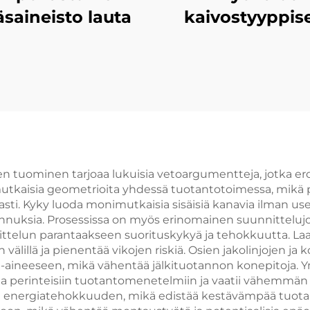
äsaineisto lauta
kaivostyyppise
uunille
tuominen tarjoaa lukuisia vetoargumentteja, jotka er
utkaisia geometrioita yhdessä tuotantotoimessa, mikä p
i. Kyky luoda monimutkaisia sisäisiä kanavia ilman use
nnuksia. Prosessissa on myös erinomainen suunnittelujou
telun parantaakseen suorituskykyä ja tehokkuutta. La
 välillä ja pienentää vikojen riskiä. Osien jakolinjojen
ta-aineeseen, mikä vähentää jälkituotannon konepitoja. 
a perinteisiin tuotantomenetelmiin ja vaatii vähemmän
energiatehokkuuden, mikä edistää kestävämpää tuotanto