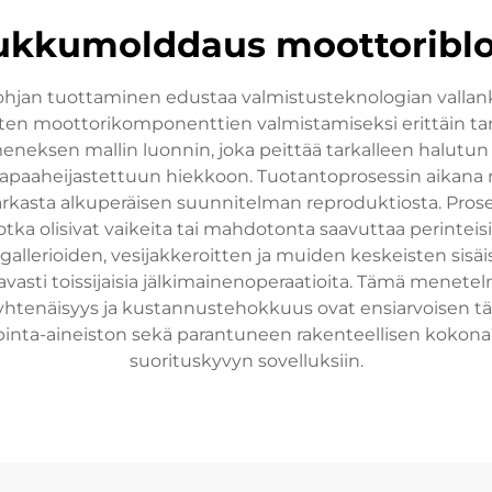
ukkumolddaus moottoriblo
an tuottaminen edustaa valmistusteknologian vallankum
n moottorikomponenttien valmistamiseksi erittäin tarka
meneksen mallin luonnin, joka peittää tarkalleen halutu
n vapaaheijastettuun hiekkoon. Tuotantoprosessin aikana
arkasta alkuperäisen suunnitelman reproduktiosta. Pros
tka olisivat vaikeita tai mahdotonta saavuttaa perintei
allerioiden, vesijakkeroitten ja muiden keskeisten sisä
sti toissijaisia jälkimainenoperaatioita. Tämä menetelm
s, yhtenäisyys ja kustannustehokkuus ovat ensiarvoisen t
inta-aineiston sekä parantuneen rakenteellisen kokonai
suorituskyvyn sovelluksiin.