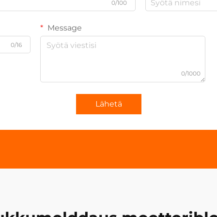
0/100
Message
0/16
0/1000
Lähetä