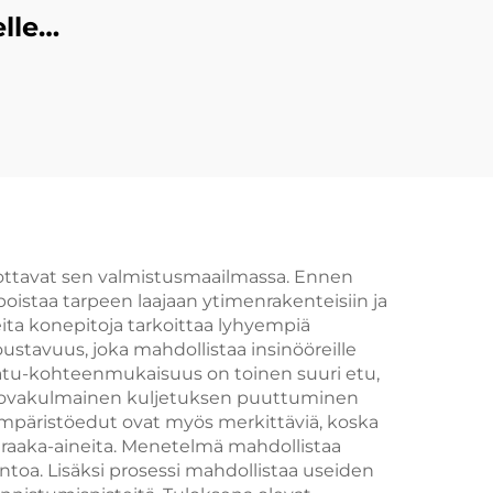
lle
ottavat sen valmistusmaailmassa. Ennen
oistaa tarpeen laajaan ytimenrakenteisiin ja
ita konepitoja tarkoittaa lyhyempiä
stavuus, joka mahdollistaa insinööreille
atu-kohteenmukaisuus on toinen suuri etu,
 ja kovakulmainen kuljetuksen puuttuminen
Ympäristöedut ovat myös merkittäviä, koska
 raaka-aineita. Menetelmä mahdollistaa
a. Lisäksi prosessi mahdollistaa useiden