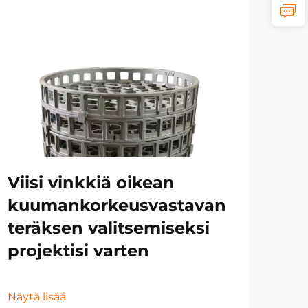
Mo
ym
Ku
te
Viisi vinkkiä oikean
va
kuumankorkeusvastavan
se
teräksen valitsemiseksi
projektisi varten
Näyt
Näytä lisää