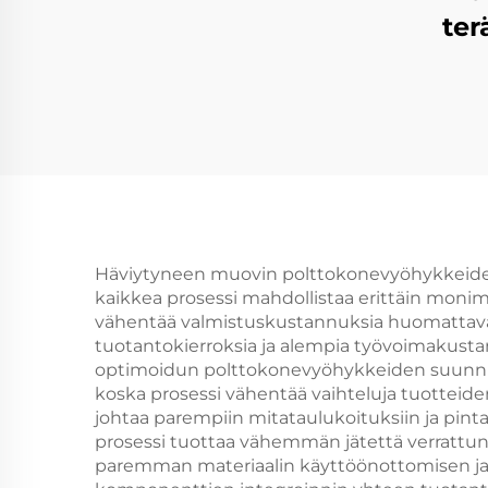
ter
Häviytyneen muovin polttokonevyöhykkeiden 
kaikkea prosessi mahdollistaa erittäin monim
vähentää valmistuskustannuksia huomattavast
tuotantokierroksia ja alempia työvoimakusta
optimoidun polttokonevyöhykkeiden suunnit
koska prosessi vähentää vaihteluja tuotteiden
johtaa parempiin mitataulukoituksiin ja pin
prosessi tuottaa vähemmän jätettä verrattun
paremman materiaalin käyttöönottomisen ja 