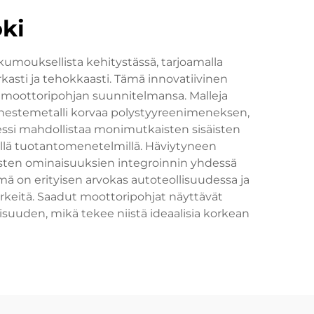
ki
ouksellista kehitystässä, tarjoamalla
sti ja tehokkaasti. Tämä innovatiivinen
n moottoripohjan suunnitelmansa. Malleja
 nestemetalli korvaa polystyyreenimeneksen,
essi mahdollistaa monimutkaisten sisäisten
sillä tuotantomenetelmillä. Häviytyneen
isten ominaisuuksien integroinnin yhdessä
ä on erityisen arvokas autoteollisuudessa ja
ärkeitä. Saadut moottoripohjat näyttävät
suuden, mikä tekee niistä ideaalisia korkean