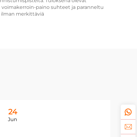
nistumispisteitä. Tuloksena olevat
voimakerroin-paino suhteet ja paranneltu
 ilman merkittäviä
24
2
Jun
Ju