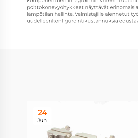
komponenttien integroinnin yhteen tuotanto
polttokonevyöhykkeet näyttävät erinomaisia
lämpötilan hallinta. Valmistajille alennetut
uudelleenkonfigurointikustannuksia edustavat
24
Jun