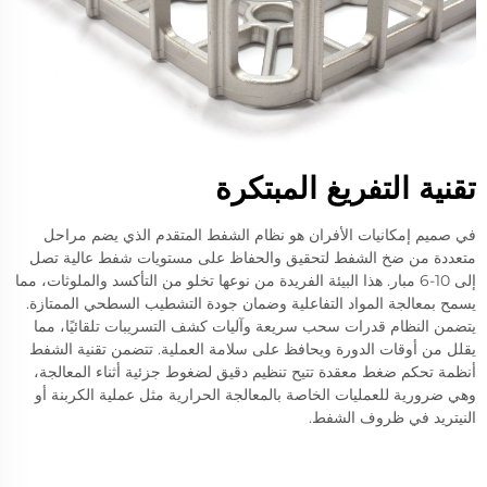
تقنية التفريغ المبتكرة
في صميم إمكانيات الأفران هو نظام الشفط المتقدم الذي يضم مراحل
متعددة من ضخ الشفط لتحقيق والحفاظ على مستويات شفط عالية تصل
إلى 10-6 مبار. هذا البيئة الفريدة من نوعها تخلو من التأكسد والملوثات، مما
يسمح بمعالجة المواد التفاعلية وضمان جودة التشطيب السطحي الممتازة.
يتضمن النظام قدرات سحب سريعة وآليات كشف التسريبات تلقائيًا، مما
يقلل من أوقات الدورة ويحافظ على سلامة العملية. تتضمن تقنية الشفط
أنظمة تحكم ضغط معقدة تتيح تنظيم دقيق لضغوط جزئية أثناء المعالجة،
وهي ضرورية للعمليات الخاصة بالمعالجة الحرارية مثل عملية الكربنة أو
النيتريد في ظروف الشفط.