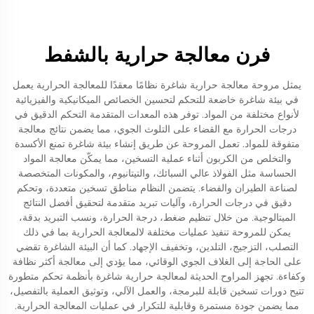
فرن معالجة حرارية بالشفط
يمثل مروحة معالجة حرارية شاغرة نظامًا معقدًا للمعالجة الحرارية يعمل
في بيئة شاغرة خاضعة للتحكم لتحسين الخصائص الميكانيكية والفيزيائية
لأنواع مختلفة من المواد. توفر هذه المعدات المتقدمة التحكم الدقيق في
درجات الحرارة مع القضاء على التلوث الجوي، مما يضمن نتائج معالجة
متفوقة للمواد. تعمل المروحة عن طريق إنشاء بيئة شاغرة تمنع الأكسدة
والتخلص من الكربون أثناء عملية التسخين، مما يمكّن معالجة المواد
الحساسة مثل الفولاذ عالي السبائك، والتيتانيوم، والمكونات المتخصصة
لصناعة الطيران والفضاء. يتضمن النظام مناطق تسخين متعددة، وتحكم
دقيق في درجات الحرارة، وآليات تبريد متقدمة لتحقيق أفضل النتائج
الميتالوجية. من خلال تنظيم ضغط، درجة الحرارة، ونسب التبريد بدقة،
يمكن للمروحة تنفيذ عمليات مختلفة لالمعالجة الحرارية بما في ذلك
التصلب، التزجيج، التلدين، وتخفيف الإجهاد. كما أن البيئة الشاغرة تقضي
على الحاجة إلى الغلاف الجوي الوقائي، مما يؤدي إلى معالجة أكثر نظافة
وكفاءة. تجهز المراوح الحديثة لمعالجة حرارية شاغرة بأنظمة تحكم متطورة
تتيح دورات تسخين قابلة للبرمجة، والعمل الآلي، وتوثيق العملية بالتفصيل،
مما يضمن جودة مستمرة وقابلية للتكرار في عمليات المعالجة الحرارية.