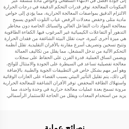
إلى جودة أفضل في الانتهاء السطحي وخواص مادة متسقة عبر
المكونات المعالجة. توفر قدرات التحكم الدقيقة في درجات الحرارة
الالتزام الدقيق بمواصفات المعالجة الحرارية، مما يؤدي إلى خواص
مادية مثلى وخفض معدلات الرفض. غياب التلوث الجوي يسمح
بمعالجة المواد ذات التفاعل العالي والسبائك الخاصة دون مخاطر
التدهور أو التفاعلات الكيميائية غير المرغوب فيها. الكفاءة الطاقوية
هي ميزة أخرى كبيرة، حيث تقلل البيئة الشاغفة من فقدان الحرارة
وتتيح تسخين وتصريف أسرع مقارنة بالأفران التقليدية. تقلل أنظمة
التحكم الآلية من تدخل المشغل، مما يقلل من تكاليف العمالة
ويضمن اتساق العملية. قدرة الفرن على الحفاظ على سجلات
معالجة تفصيلية تساعد في السيطرة على الجودة والامتثال للوائح،
وهو أمر مهم بشكل خاص في التطبيقات الجوية والطبية. بالإضافة
إلى ذلك، يتم تقليل التأثير البيئي بسبب القضاء على الغازات الوقائية
واستهلاك الطاقة المخفض. توفر الأفران الشاغفة للمعالجة الحرارية
مرونة تسمح بعدة عمليات معالجة حرارية في وحدة واحدة، مما
يزيد من استخدام المعدات ويقلل من الحاجة للاستثمار الرأسمالي.
نصائح عملية