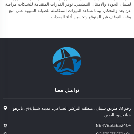
لضمان الجودة والامتثال التنظيمي. توفر القدرات المتقدمة للشبكات مراقبة
عن بعد والتحكم، بينما تساعد الميزات المتكاملة للصيانة التنبؤية على منع
وقت التوقف غير المتوقع وتحسين أداء المعدات.
تواصل معنا
رقم 8، طريق شينان، منطقة التركيز الصناعي، مدينة شينلун، تايزهو،
جيانغسو، الصين
+86-17851363240