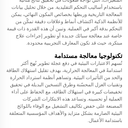
المتغيرات، التي تواجه صعوبات في تحقيق نتائج مثالية
باستخدام أساليب التحكم التقليدية. من خلال تحليل بيانات
المعالجة التاريخية وربطها بخصائص المكون النهائي، يمكن
للأنظمة الذكية اكتشاف أنماط وعلاقات دقيقة تمكّن من
التحكم بدقة أكبر في العملية. وتبين أن هذه القدرة ذات قيمة
خاصة عند معالجة سبائك جديدة أو تطوير إجراءات علاج
مبتكرة، حيث قد تكون المعارف التجريبية محدودة.
تكنولوجيا معالجة مستدامة
تُسهم الاعتبارات البيئية في دفع عجلة تطوير نُهج أكثر
استدامةً في المعالجة الحرارية، بهدف تقليل استهلاك الطاقة
والحد من التأثيرات البيئية. وتساهم أنظمة استرداد الحرارة
وتقنيات العزل المحسّنة وطرق التسخين البديلة في تحقيق
تخفيضات كبيرة في استهلاك الطاقة، مع الحفاظ على أداء
العملية أو تحسينه. وتساعد هذه الابتكارات الشركات
المصنعة على خفض تكاليف التشغيل مع الوفاء باللوائح
البيئية الصارمة بشكل متزايد والأهداف المؤسسية المتعلقة
باستدامة الأعمال.