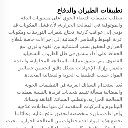
تطبيقات الطيران والدفاع
تتطلب تطبيقات الفضاء الجوي أعلى مستويات الدقة
والموثوقية في المعالجة الحرارية، لأن فشل المكونات قد
يؤدي إلى عواقب كارثية. تحتاج شفرات التوربينات ومكونات
عربة الهبوط والعناصر الإنشائية إلى إجراءات خاصة للعلاج
الحراري لتحقيق نسب استثنائية بين القوة والوزن، مع
الحفاظ على أداء متسق في ظل الظروف التشغيلية
القصوى. يتم تنسيق عمليات المعالجة المحلولية، والتقدم
بالعمر، وإزالة الإجهادات بشكل دقيق لتحسين خصائص
المواد حسب التطبيقات الجوية والفضائية المحددة.
يُعد استخدام السبائك الغريبة في التطبيقات الجوية
والفضائية مسألة تتسم بتحديات فريدة بالنسبة لعمليات
المعالجة الحرارية. وتتطلب السبائك الفائقة وسبائك
التيتانيوم والمركبات المتقدمة كل منها معاملات علاجية
وإجراءات مناورة متخصصة لتحقيق نتائج مثالية. وغالبًا ما
تخضع هذه المواد لعدة خطوات من المعالجة الحرارية، بحيث
يتم التحكم بدقة في كل مرحلة لبناء الخصائص المجهرية