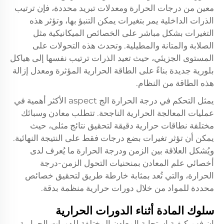
معين من درجات الحرارة ومعدلات تبريد محددة، فإن ترتيب
الذرات الداخلية يمر بتغيرات يمكن التنبؤ بها، وتؤثر هذه
التغيرات بشكل مباشر على الخصائص الميكانيكية مثل
الصلابة والمتانة والمطيلية. وتحدث هذه التحولات على
المستوى الجزيئي، حيث تعيد الذرات ترتيب نفسها إلى هياكل
بلورية جديدة بناءً على الطاقة الحرارية المؤثرة ومعدل إزالة
هذه الطاقة من النظام.
يمثل التحكم في درجة الحرارة الج aspect الأكثر أهمية في
عمليات المعالجة الحرارية الناجحة. تتطلب معادن وسبائك
مختلفة نطاقات حرارية دقيقة لتحقيق نتائج مثلى، حيث
يمكن أن تؤثر تغيرات بضع درجات فقط على النتيجة النهائية.
ويُشكل العلاقة بين الزمن ودرجة الحرارة ما يُعرف لدى
أخصائي علم المعادن بمنحنيات التحول الزمن-درجة
الحرارة، والتي تُعد بمثابة خارطة طريق لتحقيق خصائص
محددة للمواد من خلال دورات حرارية منظمة بدقة.
سلوك المادة أثناء الدورات الحرارية
إن فهم كيفية استجابة المعادن المختلفة للدورات الحرارية