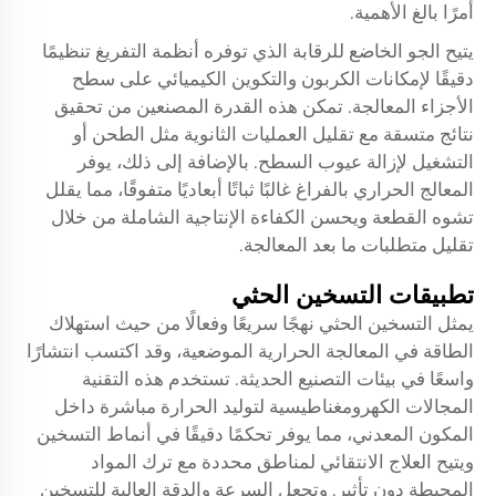
أمرًا بالغ الأهمية.
يتيح الجو الخاضع للرقابة الذي توفره أنظمة التفريغ تنظيمًا
دقيقًا لإمكانات الكربون والتكوين الكيميائي على سطح
الأجزاء المعالجة. تمكن هذه القدرة المصنعين من تحقيق
نتائج متسقة مع تقليل العمليات الثانوية مثل الطحن أو
التشغيل لإزالة عيوب السطح. بالإضافة إلى ذلك، يوفر
المعالج الحراري بالفراغ غالبًا ثباتًا أبعاديًا متفوقًا، مما يقلل
تشوه القطعة ويحسن الكفاءة الإنتاجية الشاملة من خلال
تقليل متطلبات ما بعد المعالجة.
تطبيقات التسخين الحثي
يمثل التسخين الحثي نهجًا سريعًا وفعالًا من حيث استهلاك
الطاقة في المعالجة الحرارية الموضعية، وقد اكتسب انتشارًا
واسعًا في بيئات التصنيع الحديثة. تستخدم هذه التقنية
المجالات الكهرومغناطيسية لتوليد الحرارة مباشرة داخل
المكون المعدني، مما يوفر تحكمًا دقيقًا في أنماط التسخين
ويتيح العلاج الانتقائي لمناطق محددة مع ترك المواد
المحيطة دون تأثير. وتجعل السرعة والدقة العالية للتسخين