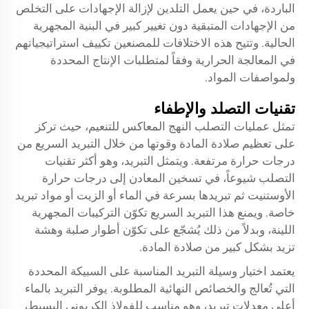
الباردة، في حين يعمل التلدين لإزالة الإجهادات على التخلص
من الإجهادات المتبقية دون تغيير كبير في البنية المجهرية
الحالية. وتتيح هذه الاختلافات للمصنعين تكييف استراتيجياتهم
في المعالجة الحرارية وفقاً لمتطلبات الإنتاج المحددة
ولمواصفات المواد.
تقنيات التصلد والإطفاء
تمثل عمليات التصلب النهج المعاكس للتنعيم، حيث تركز
على تعظيم صلادة المادة وقوتها من خلال التبريد السريع من
درجات حرارة مرتفعة. ويتمثل التبريد، وهو أكثر تقنيات
التصلب شيوعاً، في تسخين المعادن إلى درجات حرارة
الأوستنيت ثم تبريدها بسرعة في الماء أو الزيت أو مواد تبريد
خاصة. ويمنع هذا التبريد السريع تكوّن التركيبات المجهرية
اللينة، وبدلاً من ذلك يُشجّع على تكوّن أطوار صلبة وهشة
تزيد بشكل كبير من صلادة المادة.
يعتمد اختيار وسيلة التبريد المناسبة على السبيكة المحددة
التي تُعالج والخصائص النهائية المطلوبة. يوفر التبريد بالماء
أعلى معدلات تبريد، وهو مناسب للفولاذ الكربوني البسيط،