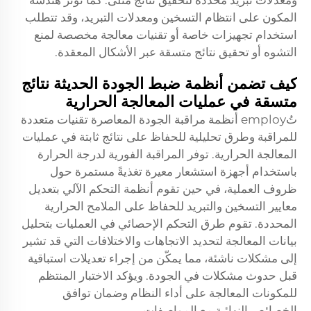
ومعدلات تبريد محددة لتحقيق نتائج مثلى. كما تؤثر هندسة
المكون على انتظام التسخين ومعدلات التبريد، وقد تتطلب
استخدام تجهيزات خاصة أو تقنيات معالجة مخصصة لمنع
التشوه أو تحقيق نتائج متسقة عبر الأشكال المعقدة.
كيف تضمن أنظمة ضبط الجودة الحديثة نتائج
متسقة في عمليات المعالجة الحرارية
تُemploy أنظمة مراقبة الجودة المعاصرة تقنيات متعددة
للمراقبة وطرق تحليلية للحفاظ على نتائج ثابتة في عمليات
المعالجة الحرارية. توفر المراقبة الفورية لدرجة الحرارة
باستخدام أجهزة استشعار معيرة تغذيةً مستمرة حول
ظروف العملية، في حين تقوم أنظمة التحكم الآلي بتعديل
معايير التسخين والتبريد للحفاظ على الملامح الحرارية
المحددة. تقوم طرق التحكم الإحصائي في العمليات بتحليل
بيانات المعالجة لتحديد الاتجاهات والاختلافات التي قد تشير
إلى مشكلات ناشئة، مما يمكّن من إجراء تعديلات استباقية
قبل حدوث مشكلات في الجودة. ويؤكد الاختبار المنتظم
للمكونات المعالجة على أداء النظام وضمان توافق
الخصائص النهائية مع المواصفات.