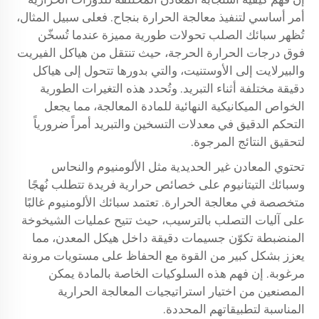
أمر أساسي لتنفيذ معالجة الحرارة بنجاح. فعلى سبيل المثال،
تُظهر سبائك الصلب تحولات طورية مميزة عندما تُسخّن
فوق درجات الحرارة الحرجة، حيث تنتقل من هياكل الفيريت
والبيرلايت إلى الأوستنيت، والتي بدورها تتحول إلى هياكل
دقيقة مختلفة أثناء التبريد. وتُحدد هذه التغيرات الطورية
الخواص الميكانيكية النهائية للمادة المعالجة، مما يجعل
التحكم الدقيق في معدلات التسخين والتبريد أمراً ضرورياً
لتحقيق النتائج المرجوة.
تحتوي المعادن غير الحديدية مثل الألومنيوم والنحاس
وسبائك التيتانيوم على خصائص حرارية فريدة تتطلب نُهجًا
متخصصة في معالجة الحرارة. تعتمد سبائك الألومنيوم غالبًا
على آليات التصلب بالترسيب، حيث تتيح عمليات الشيخوخة
المنضبطة تكوّن جسيمات دقيقة داخل هيكل المعدن، مما
يعزز بشكل كبير من القوة مع الحفاظ على مستويات مرونة
مرغوبة. إن فهم هذه السلوكيات الخاصة بالمادة يمكن
المصنعين من اختيار استراتيجيات المعالجة الحرارية
المناسبة لتطبيقاتهم المحددة.