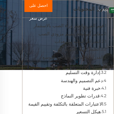
احصل على
جدول المحتويات
AR
عرض سعر
فهم الفن والعلم وراء الصب بالاستثمار
معايير أساسية لتقييم مزودي الصب
القدرات التقنية والمعدات
أنظمة ضبط الجودة
القدرات الإنتاجية والقابلية للتوسع
قدرة الإنتاج
إدارة وقت التسليم
دعم التصميم والهندسة
خبرة فنية
قدرات تطوير النماذج
الاعتبارات المتعلقة بالتكلفة وتقييم القيمة
هيكل التسعير