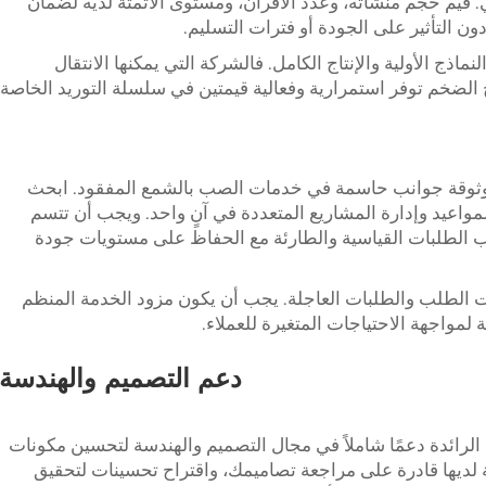
. قيّم حجم منشآته، وعدد الأفران، ومستوى الأتمتة لديه لضمان
ن التأثير على الجودة أو فترات التسليم.
نماذج الأولية والإنتاج الكامل. فالشركة التي يمكنها الانتقال
 الضخم توفر استمرارية وفعالية قيمتين في سلسلة التوريد الخاصة
 الموثوقة جوانب حاسمة في خدمات الصب بالشمع المفقود. ابحث
واعيد وإدارة المشاريع المتعددة في آنٍ واحد. ويجب أن تتسم
ب الطلبات القياسية والطارئة مع الحفاظ على مستويات جودة
ت الطلب والطلبات العاجلة. يجب أن يكون مزود الخدمة المنظم
واجهة الاحتياجات المتغيرة للعملاء.
دعم التصميم والهندسة
رائدة دعمًا شاملاً في مجال التصميم والهندسة لتحسين مكونات
سة لديها قادرة على مراجعة تصاميمك، واقتراح تحسينات لتحقيق