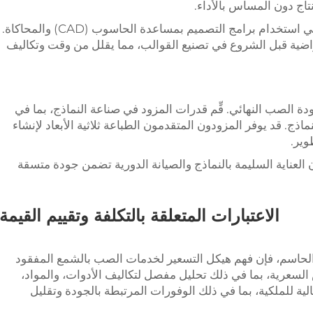
اج دون المساس بالأداء.
ابحث عن مزودي الخدمة الذين لديهم خبرة في استخدام برامج التصميم بمساعدة الحاسوب (CAD) والمحاكاة.
راضية قبل الشروع في تصنيع القوالب، مما يقلل من وقت وتكاليف
ودة الصب النهائي. قِّم قدرات المزود في صناعة النماذج، بما في
ذج. قد يوفر المزودون المتقدمون الطباعة ثلاثية الأبعاد لإنشاء
وير.
ن العناية السليمة بالنماذج والصيانة الدورية تضمن جودة متسقة
الاعتبارات المتعلقة بالتكلفة وتقييم القيمة
يد الحاسم، فإن فهم هيكل التسعير لخدمات الصب بالشمع المفقود
لسعرية، بما في ذلك تحليل مفصل لتكاليف الأدوات، والمواد،
لية للملكية، بما في ذلك الوفورات المرتبطة بالجودة وتقليل