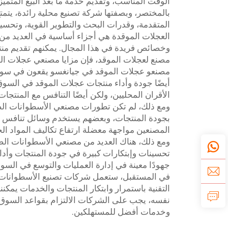
الوقت المناسب، وتقديم خدمة ما بعد البيع المتميزة
بالمختصر، وبصفتها شركة تصنيع محلية رائدة، يتمتع
المتقدمة، وقدرات البحث والتطوير القوية، وتحسي
العجلات الموقدة هي أجزاء أساسية في العديد من 
وخصائص فريدة في هذا المجال. يمكنهم تقديم منتجا
مصنع لعجلات الموقد، فإن مزايا مصنعي عجلات ال
مصنعو عجلات الموقد في جيانغسو يقعون في سوق ت
أيضًا جودة وأداء منتجات عجلات الموقد في الس
الأقران المحليين، ولكن أيضًا التنافس مع المنتجا
ومع ذلك، لم تكن تطورات مصنعي الأسطوانات الص
بجودة المنتجات، وبعضهم يستخدم وسائل تنافس غي
المصنعين مواجهة معضلة ارتفاع تكاليف المواد الخ
ومع ذلك، هناك العديد من مصنعي الأسطوانات الصنا
تحسينات وإبتكارات كبيرة في جودة المنتجات وأدائ
جهودًا معينة في إدارة العمليات والتوسع في السو
في المستقبل، ستعمل شركات تصنيع الأسطوانات ال
التقنية باستمرار وابتكار المنتجات والخدمات يمكن
نفسه، يجب على الشركات الالتزام بقواعد السوق، 
وخدمات أفضل للمستهلكين.