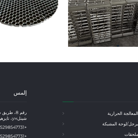
إلمس
رقم 8، طري
معالجة الحرارية
شينلун، تايزهو، جيانغسو، الصين
رجل/لوحة المشبكة
+86-15298547731
ملحقات
+86-15298547731