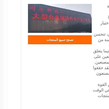
ة
تيار
ن، تتحسن
سة من
تصفح جميع المنتجات
ما يتعلق
تعين على
لمصنعين.
لقد حققوا
لمصنعون
القوة
وفي الوقت
منتجات