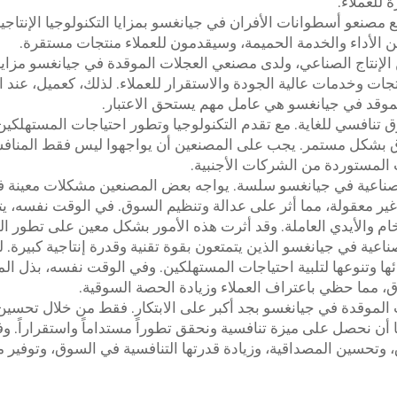
 للعملاء.
 مصنعو أسطوانات الأفران في جيانغسو بمزايا التكنولوجيا الإنتاجي
ن الأداء والخدمة الحميمة، وسيقدمون للعملاء منتجات مستقرة.
الإنتاج الصناعي، ولدى مصنعي العجلات الموقدة في جيانغسو مزايا
ت وخدمات عالية الجودة والاستقرار للعملاء. لذلك، كعميل، عند اخ
موقد في جيانغسو هي عامل مهم يستحق الاعتبار.
نافسي للغاية. مع تقدم التكنولوجيا وتطور احتياجات المستهلكي
وق بشكل مستمر. يجب على المصنعين أن يواجهوا ليس فقط المناف
ت المستوردة من الشركات الأجنبية.
ناعية في جيانغسو سلسة. يواجه بعض المصنعين مشكلات معينة في
ر معقولة، مما أثر على عدالة وتنظيم السوق. في الوقت نفسه، ي
ام والأيدي العاملة. وقد أثرت هذه الأمور بشكل معين على تطور ا
عية في جيانغسو الذين يتمتعون بقوة تقنية وقدرة إنتاجية كبيرة. 
ها وتنوعها لتلبية احتياجات المستهلكين. وفي الوقت نفسه، بذل ا
ق، مما حظي باعتراف العملاء وزيادة الحصة السوقية.
موقدة في جيانغسو بجد أكبر على الابتكار. فقط من خلال تحسين 
نا أن نحصل على ميزة تنافسية ونحقق تطوراً مستداماً واستقراراً. 
وتحسين المصداقية، وزيادة قدرتها التنافسية في السوق، وتوفير 