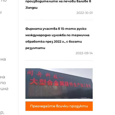
ото
производителите на печови валове в
Jiangsu
и
2022-10-01
Фирмата участва в 15-тото руско
международно изложба по термична
обработка през 2022 г., с богати
резултати
2022-09-14
рна
на
 по
ринг
Прегледайте всички продукти
р,