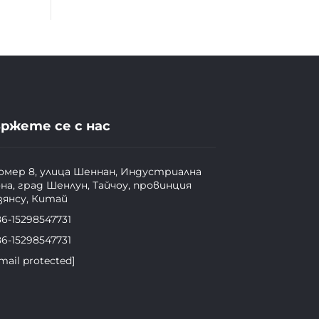
ржете се с нас
омер 8, улица Шеннан, Индустриална
она, град Шенлун, Тайчоу, провинция
зянсу, Китай
86-15298547731
86-15298547731
mail protected]