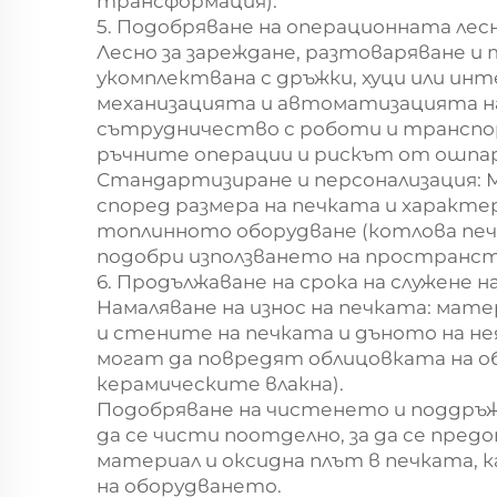
трансформация).
5. Подобряване на операционната лес
Лесно за зареждане, разтоваряване 
укомплектвана с дръжки, хуци или ин
механизацията и автоматизацията н
сътрудничество с роботи и транспор
ръчните операции и рискът от ошпар
Стандартизиране и персонализация: 
според размера на печката и характе
топлинното оборудване (котлова печка, 
подобри използването на пространс
6. Продължаване на срока на служене 
Намаляване на износ на печката: мат
и стените на печката и дъното на нея
могат да повредят облицовката на о
керамическите влакна).
Подобряване на чистенето и поддръж
да се чисти поотделно, за да се пр
материал и оксидна плът в печката,
на оборудването.