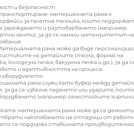
ност и безопасност
и транспортиране: материалната рама е
терфейси за палетна техника, които поддържа
а зареждането и разтоварването (например
тни ленти), за да се намали интензитетът н
явания.
Материалната рама може да бъде персонализир
ристиките на детайлите (тегло, форма) на
колодезна печка, вакуумна печка и др.), за да с
твото и адаптивността на процеса.
на оборудvanето
ериалната рама служи като буфер между детай
, за да се избегне падането или ударите, коит
борудването (например огнестойките кирпичи
ката: материалната рама може да се демонти
едотврати накопяването на отпадъци от работ
 като се поддържа стабилната производителн