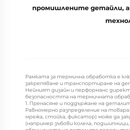
промишлените детайли, ан
техно
Рамката за термична обработка е клю
закрепяване и транспортиране на дет
Нейният дизайн и перформанс дирек
безопасността на термичната обрабо
1. Пренасяне и поддържане на детали
Равномерно разпределение на товара
мрежа, стойка, фиксатор) може да за
(например зъбови колела, подшипници, 