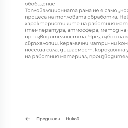
обобщение
Топловаляционната рама не е само „н
процеса на топловата обработка. Не
характеристиките на работния мате
(температура, атмосфера, метод на 
производителността. Чрез избор на 
свръхалояци, керамични матрични ко
носеща сила, дишаемост, корозионна
на работния материал, производите
Предишен
Никой