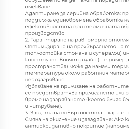
обрушенето на деталите поради те
омекване.
Адаптиране за серийна обработка: п
поддържа единовремена обработка н
ефективността при термичната обра
производство.
2. Гарантиране на равномерно отопл
Оптимизиране на прехвърлянето на т
топлостойка стомана и супералои) и
конструктивният дизайн (например, 
пространства) може да намали терм
температура около работния материал
недозагряване.
Избягване на прилигане на работните
се предотвратява прилигането или о
време на загряването (което влияе в
и нитруване).
3. Защита на повърхността и харак
Смяна на окисление и загадяване: Ако
антиоксидативно покритие (например