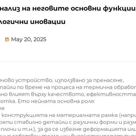
ализ на неговите основни функции
логични иновации
May 20, 2025
чово устройство, използвано за пренасяне,
айли по време на процеса на термична обрабо
тно влияят върху качеството, ефективността
тка. Ето нейната основна роля:
те
: конструкцията на материалната рамка (напр
крепи стабилно детайли с различни форми и раз
плочи и т.н.), за да се избегне деформацията ил