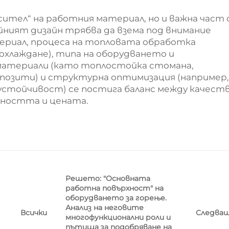
осител“ на работния материал, но и важна част
йният дизайн трябва да взема под внимание
риал, процеса на топловата обработка
охлаждане), типа на оборудването и
материали (като топлостойка стомана,
мпозити) и структурна оптимизация (например,
 устойчивост) се постига баланс между качес
лността и цената.
Решето: "Основната
работна повърхност" на
оборудването за горење.
Анализ на неговите
Следва
Всички
многофункционални роли и
пътища за подобряване на