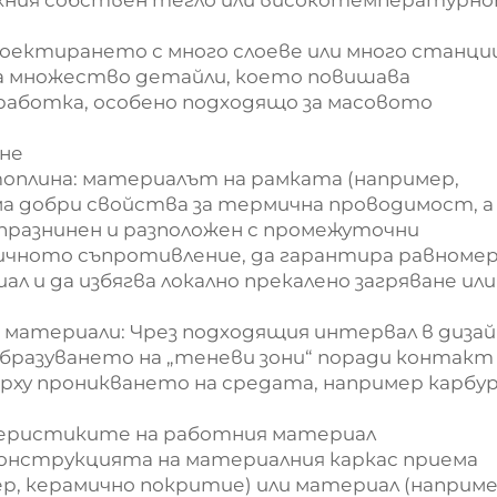
хния собствен тегло или високотемпературн
роектирането с много слоеве или много станци
а множество детайли, което повишава
ботка, особено подходящо за масовото
яне
оплина: материалът на рамката (например,
ма добри свойства за термична проводимост, а
празнинен и разположен с промежуточни
ичното съпротивление, да гарантира равноме
 и да избягва локално прекалено загряване или
 материали: Чрез подходящия интервал в дизай
бразуването на „теневи зони“ поради контакт
ърху проникването на средата, например карбу
теристиките на работния материал
 конструкцията на материалния каркас приема
, керамично покритие) или материал (наприме