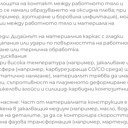
и площта на контакт между работното тяло и
 се намали образуването на оксидна плева; при
пример, азотиране и боровина инфилтация), м
ции между работното тяло и материала на
и: Дизайнът на материалния каркас с гладки
 цапания или удари по повърхността на работн
дане или термична обработка.
изисквания
и висока температура (например, закаливане 
сфера (например, карбурезираща CO/CO среда) и
статично налягане), материалът трябва да има
и, съпротивност на плазменото деформиране 
икелови алойси и силицид-карбидни композитни
енасяне: Част от материалната конструкция е
на в закалващия медиум (например, масло, вод
не на деталите, за да се контролира скоростта
ерна фазова трансформация (например, мартен