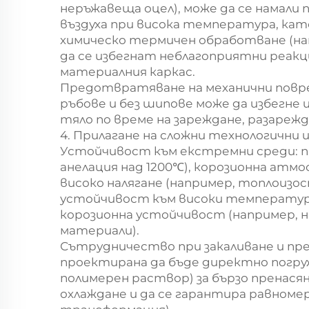
неръжавеща оцел), може да се намал
въздуха при висока температура, като
химическо термичен обработване (на
да се избегнат неблагоприятни реак
материалния каркас.
Предотвратяване на механични повред
ръбове и без шипове може да избегне
тяло по време на зареждане, разареж
4. Прилагане на сложни технологични 
Устойчивост към екстремни среди: пр
анелация над 1200℃), корозионна атмо
високо налягане (например, топлоизо
устойчивост към високи температур
корозионна устойчивост (например, н
материали).
Сътрудничество при закаливане и пр
проектирана да бъде директно погруже
полимерен раствор) за бързо пренася
охлаждане и да се гарантира равном