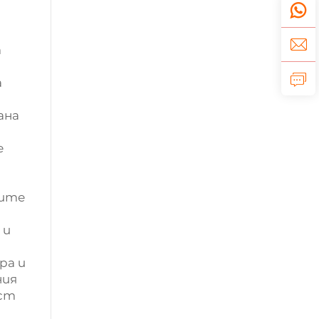
т
а
ана
е
лите
о
 и
ра и
ния
ост