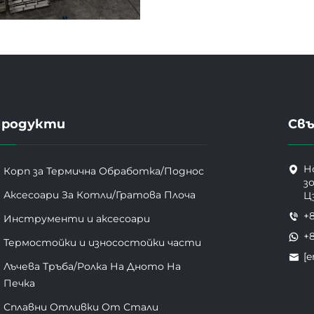
Продукти
Свъ
Н
Корп за Термична Обработка/Поднос
з
Аксесоари За Котли/Гратова Плоча
Ц
+
Инструменти и аксесоари
+
Термостойки и износостойки части
[e
Лъчева Тръбa/Ролкa На Дното На
Печка
Сплавни Отливки От Стали