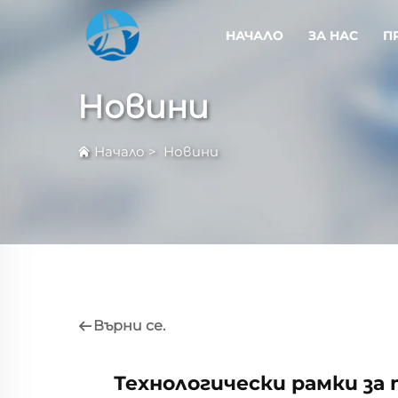
НАЧАЛО
ЗА НАС
П
Новини
Начало
>
Новини
Върни се.
Технологически рамки за