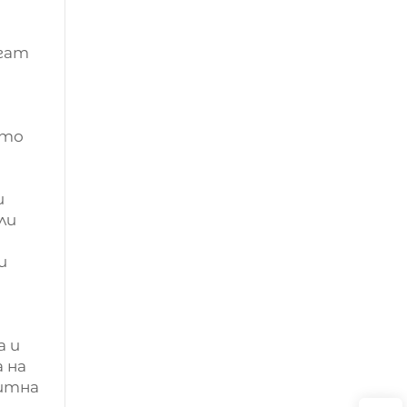
огат
ото
и
ли
и
а и
 на
зитна