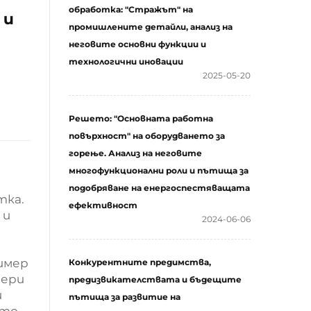
обработка: "Стражът" на
 и
промишлените детайли, анализ на
неговите основни функции и
технологични иновации
2025-05-20
Решето: "Основната работна
повърхност" на оборудването за
горење. Анализ на неговите
многофункционални роли и пътища за
подобряване на енергоспестяващата
тка.
ефективност
 и
2024-06-06
имер
Конкурентните предимства,
мери
предизвикателствата и бъдещите
и
пътища за развитие на