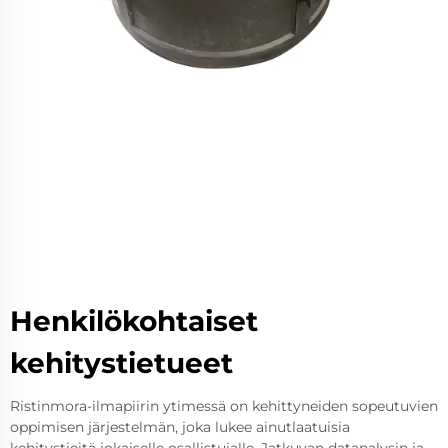
Henkilökohtaiset
kehitystietueet
Ristinmora-ilmapiirin ytimessä on kehittyneiden sopeutuvien
oppimisen järjestelmän, joka lukee ainutlaatuisia
kehitystieitä jokaiselle osallistujalle. Jatkuvan datanalysin ja