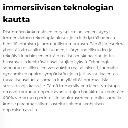
immersiivisen teknologian
kautta
Ristinmäen kokemuksen erityispiirre on sen edistynyt
immersiivinen teknologia-alusta, joka kiihdyttää nopeaa
henkilökohtaista ja ammatillista muutosta. Tämä järjestelmä
yhdistää virtuaalitodellisuuden, lisätyn todellisuuden ja
tekoälyä luodakseen erittäin realistiset skenaariot, jotka
haastavat ja kehittävät osallistujien kykyjä. Teknologia
sopeutuu osallistujien vastauksiin real-aikaisesti, luomalla
dynaamisen oppimisympäristön, joka jatkuvasti laajentaa
turvallisuusalueita samalla kun ylläpitää optimaalisia
stressitasoja kasvulle. Tämä immersiivinen lähestymistapa
on osoittautunut nopeuttavan taitojen hankkimista enintään
400% verrattuna perinteisiin koulutusmenetelmiin, samalla
kun se parantaa säilymisasteita kokemuspohjaisen
oppimisen avulla.