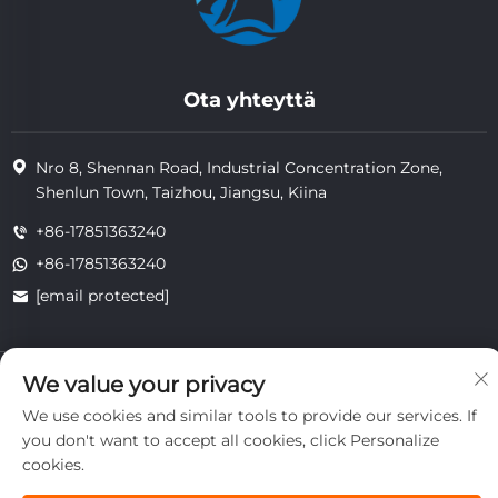
Ota yhteyttä
Nro 8, Shennan Road, Industrial Concentration Zone,
Shenlun Town, Taizhou, Jiangsu, Kiina
+86-17851363240
+86-17851363240
[email protected]
Copyright © 2025 Jiangsu Tongzhou Heat Resistant Technology
We value your privacy
Co., Ltd. Kaikki oikeudet pidätetään.
We use cookies and similar tools to provide our services. If
yksityisyys
you don't want to accept all cookies, click Personalize
cookies.