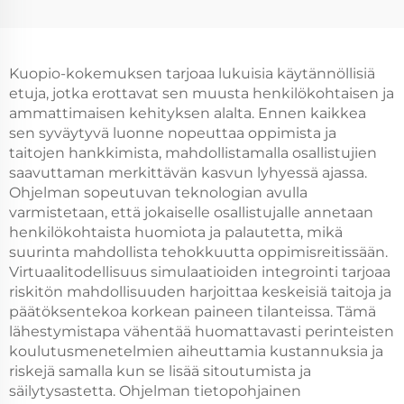
Kuopio-kokemuksen tarjoaa lukuisia käytännöllisiä
etuja, jotka erottavat sen muusta henkilökohtaisen ja
ammattimaisen kehityksen alalta. Ennen kaikkea
sen syväytyvä luonne nopeuttaa oppimista ja
taitojen hankkimista, mahdollistamalla osallistujien
saavuttaman merkittävän kasvun lyhyessä ajassa.
Ohjelman sopeutuvan teknologian avulla
varmistetaan, että jokaiselle osallistujalle annetaan
henkilökohtaista huomiota ja palautetta, mikä
suurinta mahdollista tehokkuutta oppimisreitissään.
Virtuaalitodellisuus simulaatioiden integrointi tarjoaa
riskitön mahdollisuuden harjoittaa keskeisiä taitoja ja
päätöksentekoa korkean paineen tilanteissa. Tämä
lähestymistapa vähentää huomattavasti perinteisten
koulutusmenetelmien aiheuttamia kustannuksia ja
riskejä samalla kun se lisää sitoutumista ja
säilytysastetta. Ohjelman tietopohjainen