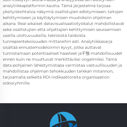
analytiikkaplatformin kautta. Tämä järjestelmä tarjoaa
yksityiskohtaisia näkymiä osallistujien edistymiseen, taitojen
kehittymiseen ja käyttäytymisen muutoksiin ohjelman
aikana. Real-aikaiset datavisualisaatiotyökalut mahdollistavat
sekä osallistujien että ohjattajien kehittymisen seuraamisen
useilla ulottuvuuksilla, teknisistä taidoista
tunnepientekoisuuden mittareihin asti. Analytiikkasarja
sisältää ennustemodeloinnin kyvyt, jotka auttavat
tunnistamaan potentiaaliset haasteet ja干预-mahdollisuudet
ennen kuin ne muuttuvat merkittäviksi ongelmiksi. Tämä
data-pohjainen lähestymistapa varmistaa vastuullisuuden ja
mahdollistaa ohjelman tehokkuuden tarkkan mitannon,
tarjoamalla selkeitä ROI-indikaattoreita organisaation
sidosryhmille.