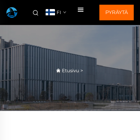
FI
PYRÄYTÄ
TARJOUS
Etusivu
>