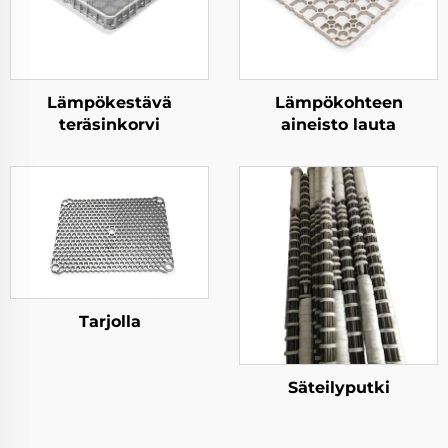
Lämpökestävä
Lämpökohteen
teräsinkorvi
aineisto lauta
Tarjolla
Säteilyputki