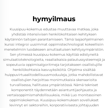
hymyilmaus
Kuusipuu-kokemus edustaa muuttavaa matkaa, joka
yhdistää intensiivisen henkilökohtaisen kehityksen
käytännön taitojen parantamiseen. Tämä laajaohjelmainen
kurssi integroi uusimmat oppimistechnologiat kokeellisiin
menetelmiin luodakseen ainutlaatuisen kehitysympäristön.
Sen ytimessä kuusipuu-kokemus käyttää edistyneitä
simulaatioteknologieita, reaaliaikaisia palautussysteemejä ja
sopeutuvia oppimisalgoritmeja tarjotakseen osallistujille
henkilökohtaisia kasvuyksiköitä. Ohjelma sisältää
huippuvirtuaalitodellisuusmoduuleja, jotka mahdollistavat
osallistujien harjoittaa monimutkaisia skenaarioita
turvallisessa, hallitussa ympäristössä. Nämä tekniset
komponentit täydennetään asiantuntijaohjausta ja
vertaisoppimismahdollisuuksia, mikä Luo monitasoinen
oppimiskokemus. Kuusipuu-kokemuksen sovellukset
levinnyt eri sektoreihin, korporatiivisesta johtajuuden