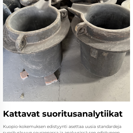
Kattavat suoritusanalytiikat
Kuopio-kokemuksen edistyynti asettaa uusia standardeja
suorituskyvyn seurannassa ja analyysissä sen edistyneen