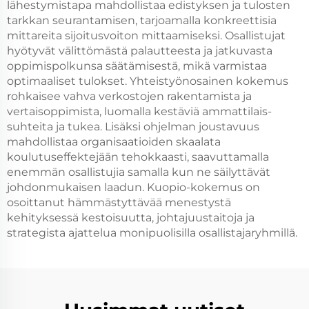
lähestymistapa mahdollistaa edistyksen ja tulosten
tarkkan seurantamisen, tarjoamalla konkreettisia
mittareita sijoitusvoiton mittaamiseksi. Osallistujat
hyötyvät välittömästä palautteesta ja jatkuvasta
oppimispolkunsa säätämisestä, mikä varmistaa
optimaaliset tulokset. Yhteistyönosainen kokemus
rohkaisee vahva verkostojen rakentamista ja
vertaisoppimista, luomalla kestäviä ammattilais-
suhteita ja tukea. Lisäksi ohjelman joustavuus
mahdollistaa organisaatioiden skaalata
koulutuseffektejään tehokkaasti, saavuttamalla
enemmän osallistujia samalla kun ne säilyttävät
johdonmukaisen laadun. Kuopio-kokemus on
osoittanut hämmästyttävää menestystä
kehityksessä kestoisuutta, johtajuustaitoja ja
strategista ajattelua monipuolisilla osallistajaryhmillä.