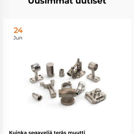
Uusimmat uutiset
24
Jun
Kuinka segaveliä teräs muutti