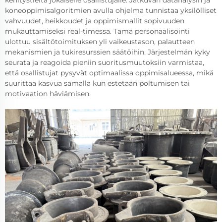
koneoppimisalgoritmien avulla ohjelma tunnistaa yksilölliset
vahvuudet, heikkoudet ja oppimismallit sopivuuden
mukauttamiseksi real-timessa. Tämä personaalisointi
ulottuu sisältötoimituksen yli vaikeustason, palautteen
mekanismien ja tukiresurssien säätöihin. Järjestelmän kyky
seurata ja reagoida pieniin suoritusmuutoksiin varmistaa,
että osallistujat pysyvät optimaalissa oppimisalueessa, mikä
suurittaa kasvua samalla kun estetään poltumisen tai
motivaation häviämisen.