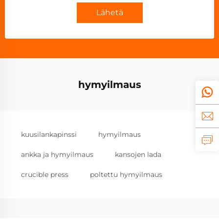
Lähetä
hymyilmaus
kuusilankapinssi
hymyilmaus
ankka ja hymyilmaus
kansojen lada
crucible press
poltettu hymyilmaus