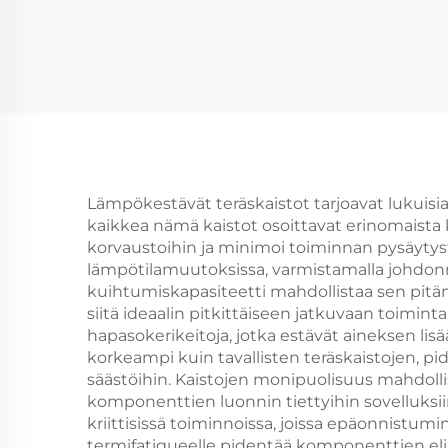
Lämpökestävät teräskaistot tarjoavat lukuisi
kaikkea nämä kaistot osoittavat erinomaista 
korvaustoihin ja minimoi toiminnan pysäytys
lämpötilamuutoksissa, varmistamalla johdon
kuihtumiskapasiteetti mahdollistaa sen pit
siitä ideaalin pitkittäiseen jatkuvaan toim
hapasokerikeitoja, jotka estävät aineksen lis
korkeampi kuin tavallisten teräskaistojen, p
säästöihin. Kaistojen monipuolisuus mahdoll
komponenttien luonnin tiettyihin sovelluksiin
kriittisissä toiminnoissa, joissa epäonnistumin
termifatigueelle pidentää komponenttien elink