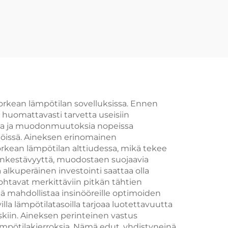
orkean lämpötilan sovelluksissa. Ennen
 huomattavasti tarvetta useisiin
koja ja muodonmuutoksia nopeissa
öissä. Aineksen erinomainen
kean lämpötilan alttiudessa, mikä tekee
pankestävyyttä, muodostaen suojaavia
alkuperäinen investointi saattaa olla
ohtavat merkittäviin pitkän tähtien
ä mahdollistaa insinööreille optimoiden
la lämpötilatasoilla tarjoaa luotettavuutta
riskiin. Aineksen perinteinen vastus
 lämpötilakierroksia. Nämä edut, yhdistyneinä