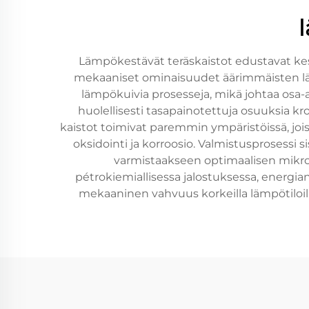
Lämpökestävät teräskaistot edustavat kesk
mekaaniset ominaisuudet äärimmäisten lämpö
lämpökuivia prosesseja, mikä johtaa osa-a
huolellisesti tasapainotettuja osuuksia k
kaistot toimivat paremmin ympäristöissä, joi
oksidointi ja korroosio. Valmistusprosessi 
varmistaakseen optimaalisen mikrost
pétrokiemiallisessa jalostuksessa, energian
mekaaninen vahvuus korkeilla lämpötiloill