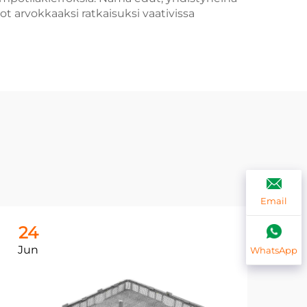
 arvokkaaksi ratkaisuksi vaativissa
Email
24
2
Jun
Ju
WhatsApp