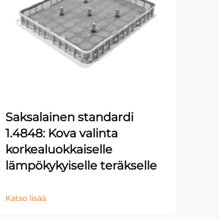
Mo
ym
Ku
te
Saksalainen standardi
va
1.4848: Kova valinta
se
korkealuokkaiselle
lämpökykyiselle teräkselle
Kats
Katso lisää