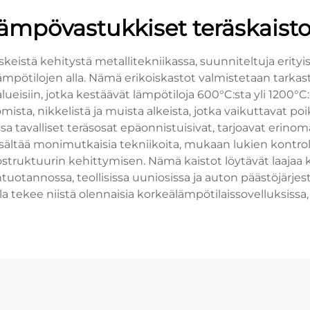
lämpövastukkiset teräskaisto
eistä kehitystä metallitekniikassa, suunniteltuja erityis
tilojen alla. Nämä erikoiskastot valmistetaan tarkasti 
lueisiin, jotka kestäävät lämpötiloja 600°C:sta yli 1200
romista, nikkelistä ja muista alkeista, jotka vaikuttavat
ssa tavalliset teräsosat epäonnistuisivat, tarjoavat er
sisältää monimutkaisia tekniikoita, mukaan lukien kontroll
ruktuurin kehittymisen. Nämä kaistot löytävät laajaa kä
tuotannossa, teollisissa uuniosissa ja auton päästöjärjest
a tekee niistä olennaisia korkeälämpötilaissovelluksissa,