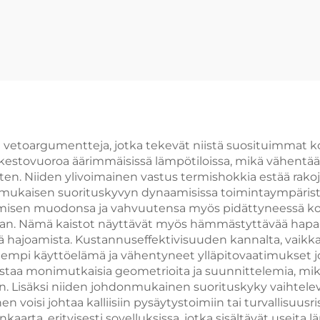
uunille
a vetoargumentteja, jotka tekevät niistä suosituimmat k
kestovuoroa äärimmäisissä lämpötiloissa, mikä vähentää
ten. Niiden ylivoimainen vastus termishokkia estää ra
mukaisen suorituskyvyn dynaamisissa toimintaympärist
ämisen muodonsa ja vahvuutensa myös pidättyneessä kor
intaan. Nämä kaistot näyttävät myös hämmästyttävää ha
ää hajoamista. Kustannuseffektivisuuden kannalta, vaikka 
idempi käyttöelämä ja vähentyneet ylläpitovaatimukset j
istaa monimutkaisia geometrioita ja suunnittelemia, mik
. Lisäksi niiden johdonmukainen suorituskyky vaihtelevil
en voisi johtaa kalliisiin pysäytystoimiin tai turvallisuus
aarta, erityisesti sovelluksissa, jotka sisältävät useita