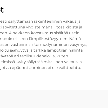
t
esti säilyttämään rakenteellinen vakaus ja
sovitettuna yhdistelmänä liitosalkioista ja
°C:een. Ainekkeen koostumus sisältää usein
 poikkeukselliseen lämpökestävyyteen. Nämä
inomaisen vastarinnan termodynaminen väsymys,
oitu jäähdytys ja tarkka lämpötilan hallinta
yttöä eri teollisuudenaloilla, kuten
elmissä. Kyky säilyttää mitallinen vakaus ja
 joissa epäonnistuminen ei ole vaihtoehto.