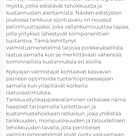
myötä, jotka edistävät tehokkuutta ja
kustannusten alentamista. Näiden edistysten
joukossa tarkkuus
sijoitusvalu
on noussut
pelinmuuttajaksi, joka vallankumouuttaa tapaa,
jolla yritykset lähestyvät komponenttien
tuotantoa. Tämä kehittynyt
valmistusmenetelmä tarjoaa poikkeuksellista
laatua samalla kun se merkittävästi vähentää
toiminnallisia kustannuksia eri aloilla.
Nykyajan valmistajat kohtaavat kasvavan
paineen optimoida tuotantoprosessejaan
samalla kun ylläpitävät korkeita
laatuvaatimuksia.
Tarkkuustyökappalevalaminen ratkaisee nämä
haasteet tarjoamalla luotettavan ja
kustannustehokkaan ratkaisun, joka yhdistää
tarkkuuden, monipuolisuuden ja taloudellisen
tehokkuuden tavalla, jota perinteiset
valmistusmenetelmät eivät pysty vastaamaan.