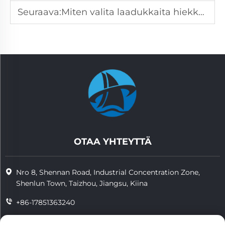
Seuraava:
Miten valita laadukkaita hiekkavajauspalveluita
OTAA YHTEYTTÄ
Nro 8, Shennan Road, Industrial Concentration Zone,
Shenlun Town, Taizhou, Jiangsu, Kiina
+86-17851363240
+86-15724965826