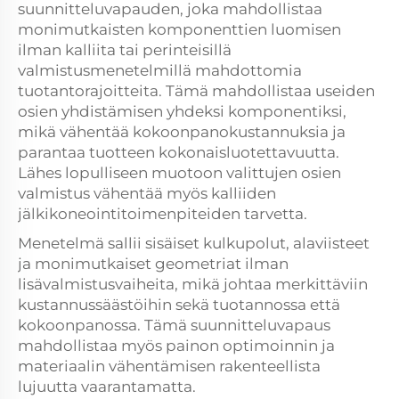
suunnitteluvapauden, joka mahdollistaa
monimutkaisten komponenttien luomisen
ilman kalliita tai perinteisillä
valmistusmenetelmillä mahdottomia
tuotantorajoitteita. Tämä mahdollistaa useiden
osien yhdistämisen yhdeksi komponentiksi,
mikä vähentää kokoonpanokustannuksia ja
parantaa tuotteen kokonaisluotettavuutta.
Lähes lopulliseen muotoon valittujen osien
valmistus vähentää myös kalliiden
jälkikoneointitoimenpiteiden tarvetta.
Menetelmä sallii sisäiset kulkupolut, alaviisteet
ja monimutkaiset geometriat ilman
lisävalmistusvaiheita, mikä johtaa merkittäviin
kustannussäästöihin sekä tuotannossa että
kokoonpanossa. Tämä suunnitteluvapaus
mahdollistaa myös painon optimoinnin ja
materiaalin vähentämisen rakenteellista
lujuutta vaarantamatta.