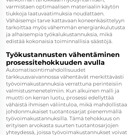
varmistaen optimaalisen materiaalin käytön
tiukkoja laatuvaatimuksia noudattaen.
Vähäisempi tarve kattavaan koneenkäsittelyyn
tarkoittaa myös vähemmän energiankulutusta
ja alhaisempia työkalukustannuksia, mikä
edistää kokonaisia toiminnallisia säästöjä.
Työkustannusten vähentäminen
prosessitehokkuuden avulla
Automatisointimahdollisuudet
tarkkuusvaivannossa vähentävät merkittävästi
työvoimakustannuksia verrattuna perinteisiin
valmistusmenetelmiin. Kun alkuinen malli ja
muotti on kerran luotu, prosessi edellyttää
vähäistä ihmisen väliintuloa, mikä mahdollistaa
johdonmukaiset tuotantosarjat pienemmällä
työvoimakustannuksilla. Tämä tehokkuus on
erityisen arvokasta suurten tuotantosarjojen
yhteydessä, joissa työvoimakustannukset voivat