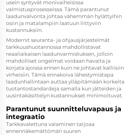
usein syntyvät monivaiheisissa
valmistusprosesseissa. Tämä parantunut
laadunvalvonta johtaa vähemmän hylättyihin
osiin ja matalampiin laatuun liittyviin
kustannuksiin.
Modernit seuranta- ja ohjausjärjestelmät
tarkkuushuotannossa mahdollistavat
reaaliaikaisen laadunvarmistuksen, jolloin
mahdolliset ongelmat voidaan havaita ja
korjata ajoissa ennen kuin ne johtavat kalliisiin
virheisiin. Tämä ennakoiva lähestymistapa
laadunhallintaan auttaa ylläpitämään korkeita
tuotantostandardeja samalla kun jätteiden ja
uusintakäsittelyn kustannukset minimoituvat.
Parantunut suunnitteluvapaus ja
integraatio
Tarkkavalettuna valaminen tarjoaa
ennennäkemättömän suuren