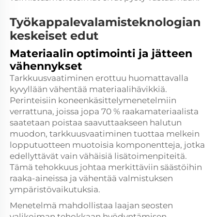
Työkappalevalamisteknologian
keskeiset edut
Materiaalin optimointi ja jätteen
vähennykset
Tarkkuusvaatiminen erottuu huomattavalla
kyvyllään vähentää materiaalihävikkiä.
Perinteisiin koneenkäsittelymenetelmiin
verrattuna, joissa jopa 70 % raakamateriaalista
saatetaan poistaa saavuttaakseen halutun
muodon, tarkkuusvaatiminen tuottaa melkein
lopputuotteen muotoisia komponentteja, jotka
edellyttävät vain vähäisiä lisätoimenpiteitä.
Tämä tehokkuus johtaa merkittäviin säästöihin
raaka-aineissa ja vähentää valmistuksen
ympäristövaikutuksia.
Menetelmä mahdollistaa laajan seosten
valikoiman tehokkaan hyödyntämisen,