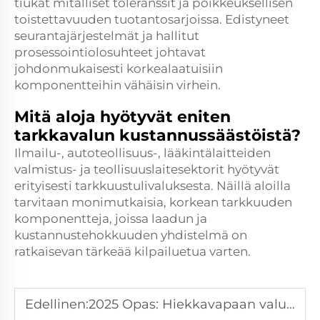
tiukat mitalliset toleranssit ja poikkeuksellisen
toistettavuuden tuotantosarjoissa. Edistyneet
seurantajärjestelmät ja hallitut
prosessointiolosuhteet johtavat
johdonmukaisesti korkealaatuisiin
komponentteihin vähäisin virhein.
Mitä aloja hyötyvät eniten
tarkkavalun kustannussäästöistä?
Ilmailu-, autoteollisuus-, lääkintälaitteiden
valmistus- ja teollisuuslaitesektorit hyötyvät
erityisesti tarkkuustulivaluksesta. Näillä aloilla
tarvitaan monimutkaisia, korkean tarkkuuden
komponentteja, joissa laadun ja
kustannustehokkuuden yhdistelmä on
ratkaisevan tärkeää kilpailuetua varten.
Edellinen:
2025 Opas: Hiekkavapaan valutuksen palvelut selitettynä