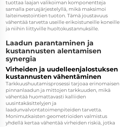
tuottaa laajan valikoiman komponentteja
samalla perusjärjestelyllä, mikä maksimoi
laiteinvestointien tuoton. Tämä joustavuus
vähentää tarvetta useille erikoistuneille koneille
ja niihin liittyville huoltokustannuksille.
Laadun parantaminen ja
kustannusten alentamisen
synergia
Virheiden ja uudelleenjalostuksen
kustannusten vähentäminen
Tarkkuushuutamisprosessi tarjoaa erinomaisen
pinnanlaadun ja mittojen tarkkuuden, mikä
vähentää huomattavasti kalliiden
uusintakäsittelyjen ja
laadunvalvontatoimenpiteiden tarvetta.
Monimutkaisten geometrioiden valmistus
yhdellä kertaa vähentää virheiden riskiä, jotka