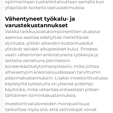
optimoimaan tuotantotalouttaan samalla kun
ylläpitävät korkeita laatuvaatimuksia.
Vähentyneet työkalu- ja
varustekustannukset
Vaikka tarkkuusvalukomponenttien alustava
asennus saattaa edellyttää merkittävää
sijoitusta, pitkän aikavälin kustannusedut
ylittävät selvästi alkuperäiset kulut. Prosessi
vaatii vähemmän erikoistuneita työkaluja ja
laitteita verrattuna perinteisiin
koneenkäsittelytoimenpiteisiin, mikä johtaa
alhaisempiin kokonaisuudessaan tarvittuihin
pääomakustannuksiin. Lisäksi investointivalussa
käytetyillä työkaluilla on yleensä pidempi
käyttöikä, mikä vähentää entisestään pitkän
tähtäimen toimintakustannuksia.
Investointivalukoneiden monipuolisuus
tarkoittaa myös sitä, että valmistajat voivat