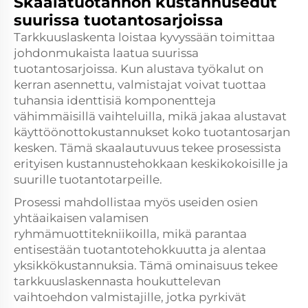
Skaalatuotannon kustannusedut
suurissa tuotantosarjoissa
Tarkkuuslaskenta loistaa kyvyssään toimittaa
johdonmukaista laatua suurissa
tuotantosarjoissa. Kun alustava työkalut on
kerran asennettu, valmistajat voivat tuottaa
tuhansia identtisiä komponentteja
vähimmäisillä vaihteluilla, mikä jakaa alustavat
käyttöönottokustannukset koko tuotantosarjan
kesken. Tämä skaalautuvuus tekee prosessista
erityisen kustannustehokkaan keskikokoisille ja
suurille tuotantotarpeille.
Prosessi mahdollistaa myös useiden osien
yhtäaikaisen valamisen
ryhmämuottitekniikoilla, mikä parantaa
entisestään tuotantotehokkuutta ja alentaa
yksikkökustannuksia. Tämä ominaisuus tekee
tarkkuuslaskennasta houkuttelevan
vaihtoehdon valmistajille, jotka pyrkivät