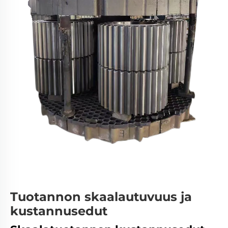
Tuotannon skaalautuvuus ja
kustannusedut