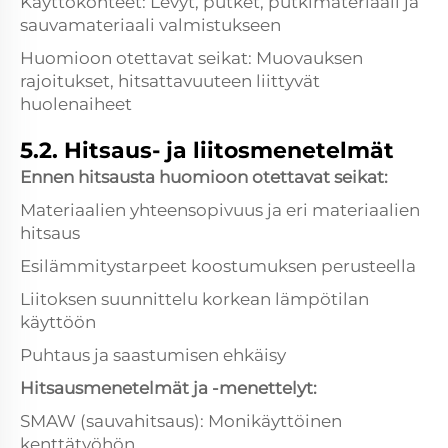
Käyttökohteet: Levyt, putket, putkimateriaali ja
sauvamateriaali valmistukseen
Huomioon otettavat seikat: Muovauksen
rajoitukset, hitsattavuuteen liittyvät
huolenaiheet
5.2. Hitsaus- ja liitosmenetelmät
Ennen hitsausta huomioon otettavat seikat:
Materiaalien yhteensopivuus ja eri materiaalien
hitsaus
Esilämmitystarpeet koostumuksen perusteella
Liitoksen suunnittelu korkean lämpötilan
käyttöön
Puhtaus ja saastumisen ehkäisy
Hitsausmenetelmät ja -menettelyt:
SMAW (sauvahitsaus): Monikäyttöinen
kenttätyöhön