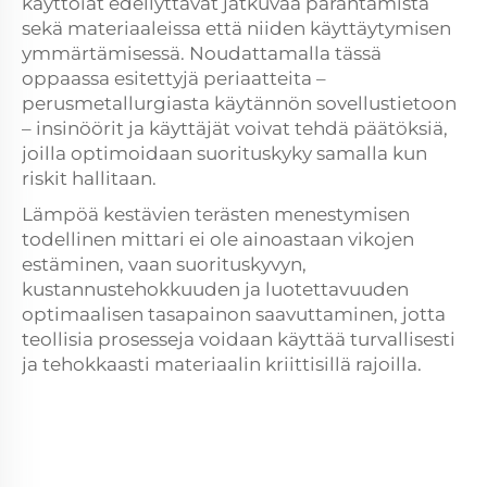
käyttöiät edellyttävät jatkuvaa parantamista
sekä materiaaleissa että niiden käyttäytymisen
ymmärtämisessä. Noudattamalla tässä
oppaassa esitettyjä periaatteita –
perusmetallurgiasta käytännön sovellustietoon
– insinöörit ja käyttäjät voivat tehdä päätöksiä,
joilla optimoidaan suorituskyky samalla kun
riskit hallitaan.
Lämpöä kestävien terästen menestymisen
todellinen mittari ei ole ainoastaan vikojen
estäminen, vaan suorituskyvyn,
kustannustehokkuuden ja luotettavuuden
optimaalisen tasapainon saavuttaminen, jotta
teollisia prosesseja voidaan käyttää turvallisesti
ja tehokkaasti materiaalin kriittisillä rajoilla.