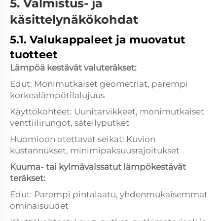
5. Valmistus- ja
käsittelynäkökohdat
5.1. Valukappaleet ja muovatut
tuotteet
Lämpöä kestävät valuteräkset:
Edut: Monimutkaiset geometriat, parempi
korkealämpötilalujuus
Käyttökohteet: Uunitarvikkeet, monimutkaiset
venttiilirungot, säteilyputket
Huomioon otettavat seikat: Kuvion
kustannukset, minimipaksuusrajoitukset
Kuuma- tai kylmävalssatut lämpökestävät
teräkset:
Edut: Parempi pintalaatu, yhdenmukaisemmat
ominaisuudet