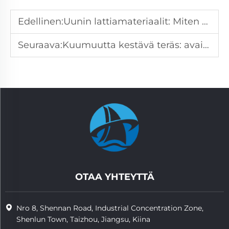
Edellinen:
Uunin lattiamateriaalit: Miten valita oikea materia sovellukseen
Seuraava:
Kuumuutta kestävä teräs: avain korkean lämmön teollisuussovelluksiin
OTAA YHTEYTTÄ
Nro 8, Shennan Road, Industrial Concentration Zone,
Shenlun Town, Taizhou, Jiangsu, Kiina