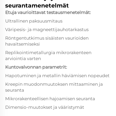
seurantamenetelmät
Etuja vaurioittavat testausmenetelmät:
Ultrallinen paksuusmitaus
Väripesis- ja magneettijauhotarkastus
Röntgentutkimus sisäisten vaurioiden
havaitsemiseksi
Replikointimetallurgia mikrorakenteen
arviointia varten
Kuntovalvonnan parametrit:
Hapotuminen ja metallin häviämisen nopeudet
Kreepin muodonmuutoksen mittaaminen ja
seuranta
Mikrorakenteellisen hajoamisen seuranta
Dimensio-muutokset ja vääristymät