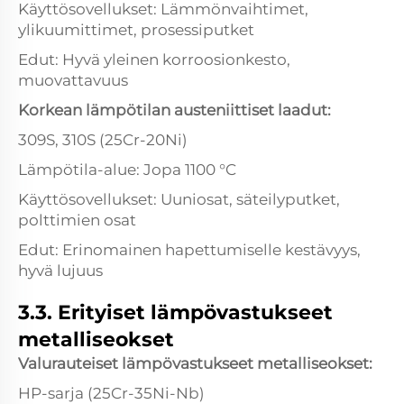
Käyttösovellukset: Lämmönvaihtimet,
ylikuumittimet, prosessiputket
Edut: Hyvä yleinen korroosionkesto,
muovattavuus
Korkean lämpötilan austeniittiset laadut:
309S, 310S (25Cr-20Ni)
Lämpötila-alue: Jopa 1100 °C
Käyttösovellukset: Uuniosat, säteilyputket,
polttimien osat
Edut: Erinomainen hapettumiselle kestävyys,
hyvä lujuus
3.3. Erityiset lämpövastukseet
metalliseokset
Valurauteiset lämpövastukseet metalliseokset:
HP-sarja (25Cr-35Ni-Nb)