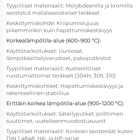
Tyypilliset materiaalit: Molybdeenilla ja kromilla
seostetut matalaseosteiset teräkset
Keskittymiskohde: Kriipumislujuus
pikemminkin kuin hapettumiskestävyys
Korkealämpötila-alue (600–900 °C):
Käyttötarkoitukset: Uuniosat,
lämpökäsittelyvarusteet, pakoputkistot
Tyypilliset materiaalit: Austeniittiset
ruostumattomat teräkset (304H, 309, 310)
Keskittymiskohteet: Hapettumiskestävyys ja
rakenteellinen stabiilius
Erittäin korkea lämpötila-alue (900–1200 °C):
Käyttötarkoitukset: Säteilyputket, polttimen
suuttimet, uudelleenmuodostusuunit
Tyypilliset materiaalit: Korkean seosteräät kuten
DIN 1.4848, HK- ja HP-sarjat