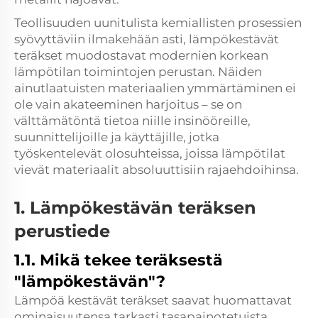
Teollisuuden uunitulista kemiallisten prosessien
syövyttäviin ilmakehään asti,
lämpökestävät
teräkset
muodostavat modernien korkean
lämpötilan toimintojen perustan. Näiden
ainutlaatuisten materiaalien ymmärtäminen ei
ole vain akateeminen harjoitus – se on
välttämätöntä tietoa niille insinööreille,
suunnittelijoille ja käyttäjille, jotka
työskentelevät olosuhteissa, joissa lämpötilat
vievät materiaalit absoluuttisiin rajaehdoihinsa.
1. Lämpökestävän teräksen
perustiede
1.1. Mikä tekee teräksestä
"lämpökestävän"?
Lämpöä kestävät teräkset saavat huomattavat
ominaisuutensa tarkasti tasapainotetuista