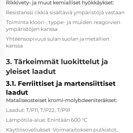
Rikkivety- ja muut kemialliset hyökkäykset:
Resistanssi rikkiä sisältäviä ympäristöjä vastaan
Toiminta kloori-, typpe- ja muiden reagoivien
ympäristöjen kanssa
Yhteensopivuus sulan suolan ja metallien
kanssa
3. Tärkeimmät luokittelut ja
yleiset laadut
3.1. Ferriittiset ja martensiittiset
laadut
Mataliseosteiset kromi-molybdeeniteräkset:
Laadut: T/P11, T/P22, T/P91
Lämpötila-alue: Enintään 600 °C
Käyttösovellukset: Voimalaitoksen putkistot,