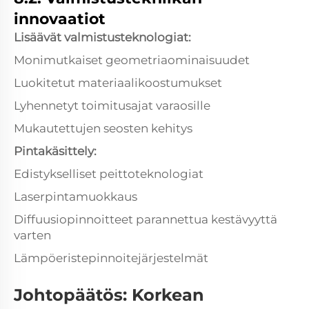
innovaatiot
Lisäävät valmistusteknologiat:
Monimutkaiset geometriaominaisuudet
Luokitetut materiaalikoostumukset
Lyhennetyt toimitusajat varaosille
Mukautettujen seosten kehitys
Pintakäsittely:
Edistykselliset peittoteknologiat
Laserpintamuokkaus
Diffuusiopinnoitteet parannettua kestävyyttä
varten
Lämpöeristepinnoitejärjestelmät
Johtopäätös: Korkean