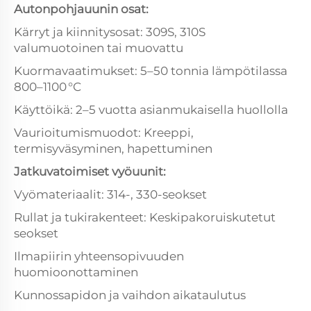
Autonpohjauunin osat:
Kärryt ja kiinnitysosat: 309S, 310S
valumuotoinen tai muovattu
Kuormavaatimukset: 5–50 tonnia lämpötilassa
800–1100 °C
Käyttöikä: 2–5 vuotta asianmukaisella huollolla
Vaurioitumismuodot: Kreeppi,
termisyväsyminen, hapettuminen
Jatkuvatoimiset vyöuunit:
Vyömateriaalit: 314-, 330-seokset
Rullat ja tukirakenteet: Keskipakoruiskutetut
seokset
Ilmapiirin yhteensopivuuden
huomioonottaminen
Kunnossapidon ja vaihdon aikataulutus