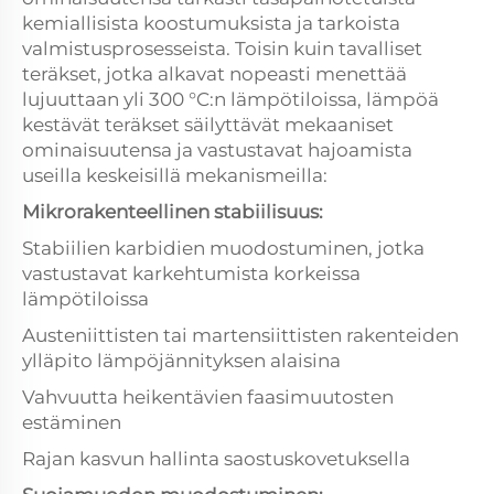
kemiallisista koostumuksista ja tarkoista
valmistusprosesseista. Toisin kuin tavalliset
teräkset, jotka alkavat nopeasti menettää
lujuuttaan yli 300 °C:n lämpötiloissa, lämpöä
kestävät teräkset säilyttävät mekaaniset
ominaisuutensa ja vastustavat hajoamista
useilla keskeisillä mekanismeilla:
Mikrorakenteellinen stabiilisuus:
Stabiilien karbidien muodostuminen, jotka
vastustavat karkehtumista korkeissa
lämpötiloissa
Austeniittisten tai martensiittisten rakenteiden
ylläpito lämpöjännityksen alaisina
Vahvuutta heikentävien faasimuutosten
estäminen
Rajan kasvun hallinta saostuskovetuksella