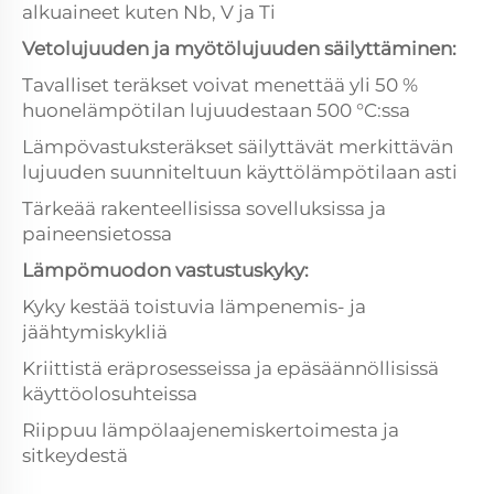
alkuaineet kuten Nb, V ja Ti
Vetolujuuden ja myötölujuuden säilyttäminen:
Tavalliset teräkset voivat menettää yli 50 %
huonelämpötilan lujuudestaan 500 °C:ssa
Lämpövastuksteräkset säilyttävät merkittävän
lujuuden suunniteltuun käyttölämpötilaan asti
Tärkeää rakenteellisissa sovelluksissa ja
paineensietossa
Lämpömuodon vastustuskyky:
Kyky kestää toistuvia lämpenemis- ja
jäähtymiskykliä
Kriittistä eräprosesseissa ja epäsäännöllisissä
käyttöolosuhteissa
Riippuu lämpölaajenemiskertoimesta ja
sitkeydestä