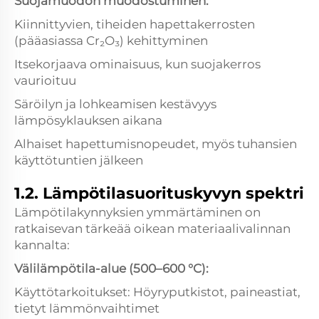
Suojamuodon muodostuminen:
Kiinnittyvien, tiheiden hapettakerrosten
(pääasiassa Cr₂O₃) kehittyminen
Itsekorjaava ominaisuus, kun suojakerros
vaurioituu
Säröilyn ja lohkeamisen kestävyys
lämpösyklauksen aikana
Alhaiset hapettumisnopeudet, myös tuhansien
käyttötuntien jälkeen
1.2. Lämpötilasuorituskyvyn spektri
Lämpötilakynnyksien ymmärtäminen on
ratkaisevan tärkeää oikean materiaalivalinnan
kannalta:
Välilämpötila-alue (500–600 °C):
Käyttötarkoitukset: Höyryputkistot, paineastiat,
tietyt lämmönvaihtimet