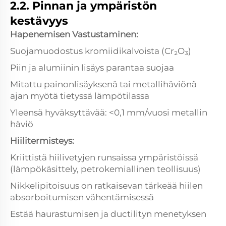
2.2. Pinnan ja ympäristön
kestävyys
Hapenemisen Vastustaminen:
Suojamuodostus kromiidikalvoista (Cr₂O₃)
Piin ja alumiinin lisäys parantaa suojaa
Mitattu painonlisäyksenä tai metallihäviönä
ajan myötä tietyssä lämpötilassa
Yleensä hyväksyttävää: <0,1 mm/vuosi metallin
häviö
Hiilitermisteys:
Kriittistä hiilivetyjen runsaissa ympäristöissä
(lämpökäsittely, petrokemiallinen teollisuus)
Nikkelipitoisuus on ratkaisevan tärkeää hiilen
absorboitumisen vähentämisessä
Estää haurastumisen ja ductilityn menetyksen