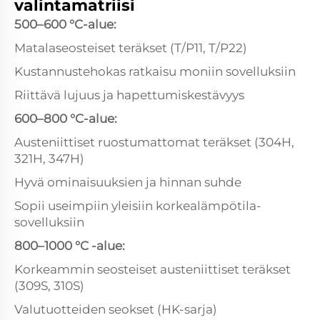
valintamatriisi
500–600 °C-alue:
Matalaseosteiset teräkset (T/P11, T/P22)
Kustannustehokas ratkaisu moniin sovelluksiin
Riittävä lujuus ja hapettumiskestävyys
600–800 °C-alue:
Austeniittiset ruostumattomat teräkset (304H,
321H, 347H)
Hyvä ominaisuuksien ja hinnan suhde
Sopii useimpiin yleisiin korkealämpötila-
sovelluksiin
800–1000 °C -alue:
Korkeammin seosteiset austeniittiset teräkset
(309S, 310S)
Valutuotteiden seokset (HK-sarja)