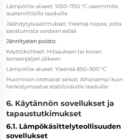
Lämpötila-alueet: 1050–1150 °C useimmille
austeniittisille laaduille
Jäähdytysvaatimukset: Yleensä nopea, jotta
saostumista voidaan estää
Jännitysten poisto:
Käyttökohteet: Hitsauksen tai kovan
koneenjäljen jälkeen
Lämpötila-alueet: Yleensä 850–900 °C
Huomioon otettavat seikat: Alhaisempi kuin
herkistymisalue stabiloiduille laaduille
6. Käytännön sovellukset ja
tapaustutkimukset
6.1. Lämpökäsittelyteollisuuden
sovellukset