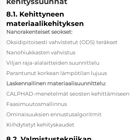
kehityssuunnat
8.1. Kehittyneen
materiaalikehityksen
Nanorakenteiset seokset:
Oksidipitoisesti vahvistetut (ODS) teräkset
Nanohiukkasten vahvistus
Viljan raja-alalaitteiden suunnittelu
Parantunut korkean lämpötilan lujuus
Laskennallinen materiaalisuunnittelu:
CALPHAD-menetelmät seosten kehittämiseen
Faasimuutosmallinnus
Ominaisuuksien ennustusalgoritmit
Kiihdytetyt kehityskaudet
8.2. Valmistustekniikan