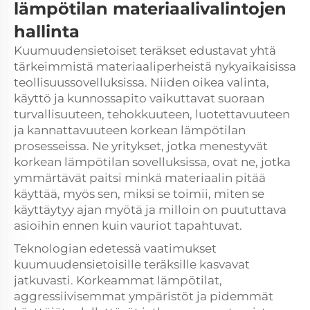
lämpötilan materiaalivalintojen
hallinta
Kuumuudensietoiset teräkset edustavat yhtä
tärkeimmistä materiaaliperheistä nykyaikaisissa
teollisuussovelluksissa. Niiden oikea valinta,
käyttö ja kunnossapito vaikuttavat suoraan
turvallisuuteen, tehokkuuteen, luotettavuuteen
ja kannattavuuteen korkean lämpötilan
prosesseissa. Ne yritykset, jotka menestyvät
korkean lämpötilan sovelluksissa, ovat ne, jotka
ymmärtävät paitsi minkä materiaalin pitää
käyttää, myös sen, miksi se toimii, miten se
käyttäytyy ajan myötä ja milloin on puututtava
asioihin ennen kuin vauriot tapahtuvat.
Teknologian edetessä vaatimukset
kuumuudensietoisille teräksille kasvavat
jatkuvasti. Korkeammat lämpötilat,
aggressiivisemmat ympäristöt ja pidemmät