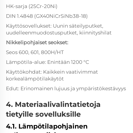
HK-sarja (25Cr-20Ni)
DIN 1.4848 (GX40NiCrSiNb38-18)
Käyttösovellukset: Uunin säteilyputket,
uudelleenmuodostusputket, kiinnityshilat
Nikkelipohjaiset seokset:
Seos 600, 601, 800H/HT
Lämpötila-alue: Enintään 1200 °C
Käyttökohdat: Kaikkein vaativimmat
korkealämpötilakäytöt
Edut: Erinomainen lujuus ja ympäristökestävyys
4. Materiaalivalintatietoja
tietyille sovelluksille
4.1. Lämpötilapohjainen