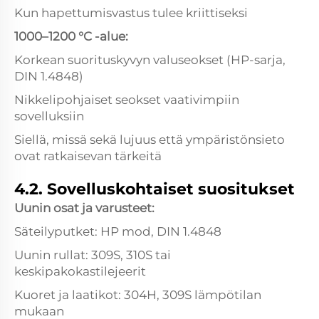
Kun hapettumisvastus tulee kriittiseksi
1000–1200 °C -alue:
Korkean suorituskyvyn valuseokset (HP-sarja,
DIN 1.4848)
Nikkelipohjaiset seokset vaativimpiin
sovelluksiin
Siellä, missä sekä lujuus että ympäristönsieto
ovat ratkaisevan tärkeitä
4.2. Sovelluskohtaiset suositukset
Uunin osat ja varusteet:
Säteilyputket: HP mod, DIN 1.4848
Uunin rullat: 309S, 310S tai
keskipakokastilejeerit
Kuoret ja laatikot: 304H, 309S lämpötilan
mukaan