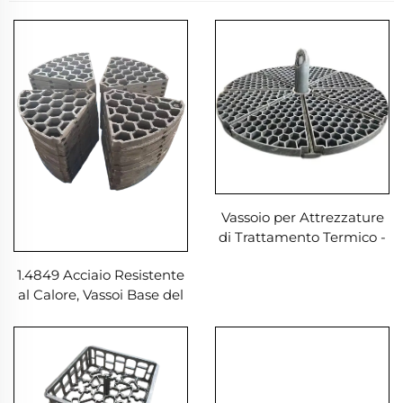
Vassoio per Attrezzature
di Trattamento Termico -
Telaio - Lega di Acciaio
1.4849 Acciaio Resistente
per Fonderia per Servizi
al Calore, Vassoi Base del
di Fonderia della Piastra
Forno in Acciaio
Inferiore del Forno
Resistente alle Alte
Temperature