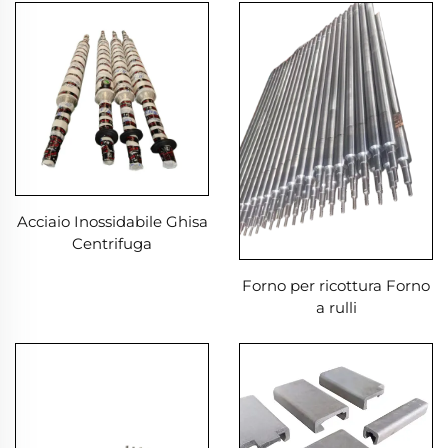
Termico del Produttore
Acciaio Inossidabile Ghisa
Centrifuga
Forno per ricottura Forno
a rulli