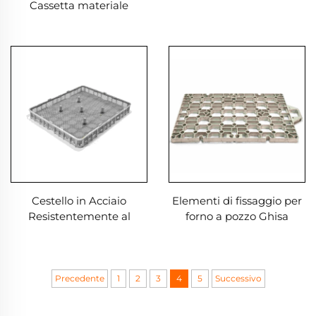
Cassetta materiale
Cestello in Acciaio
Elementi di fissaggio per
Resistentemente al
forno a pozzo Ghisa
Calore
resistente al calore con
leghe di nichel e cobalto
Precedente
1
2
3
4
5
Successivo