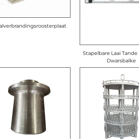
alverbrandingsroosterplaat
Stapelbare Laai Tand
Dwarsbalke