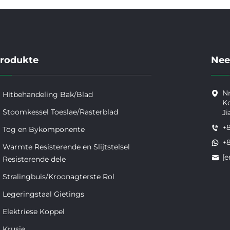
rodukte
Nee
Nr
Hitbehandeling Bak/Blad
Ko
Stoomkessel Toeslae/Rasterblad
Ji
+
Tog en Bykomponente
+
Warmte Resisterende en Slijtstelsel
[e
Resisterende dele
Stralingbuis/Kroonagterste Rol
Legeringstaal Gietings
Elektriese Koppel
Krusie