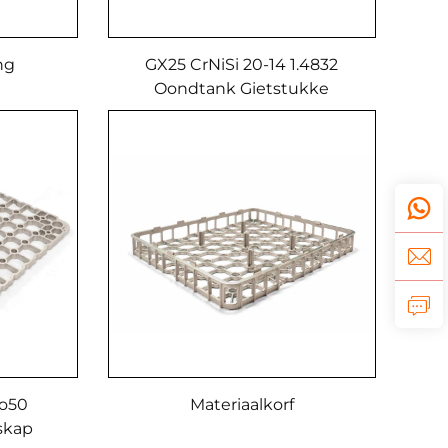
ng
GX25 CrNiSi 20-14 1.4832
Oondtank Gietstukke
Co50
Materiaalkorf
skap