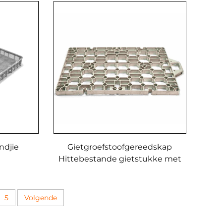
ndjie
Gietgroefstoofgereedskap
Hittebestande gietstukke met
nikkel-kobaltlegerings
5
Volgende