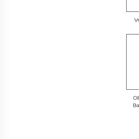
V
OE
Ba