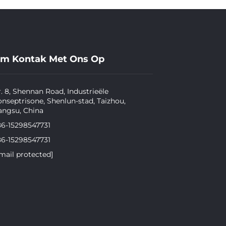
m Kontak Met Ons Op
. 8, Shennan Road, Industrieële
nseptrisone, Shenlun-stad, Taizhou,
angsu, China
86-15298547731
86-15298547731
mail protected]