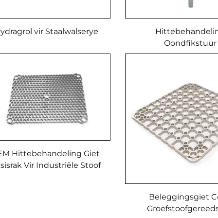
rydragrol vir Staalwalserye
Hittebehandeli
Oondfikstuur
M Hittebehandeling Giet
sisrak Vir Industriële Stoof
Beleggingsgiet 
Groefstoofgereed