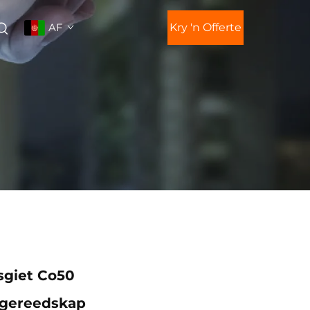
AF
Kry 'n Offerte
sgiet Co50
fgereedskap