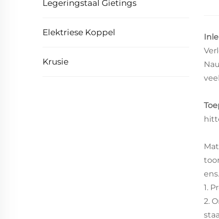
Legeringstaal Gietings
Elektriese Koppel
Inl
Ver
Krusie
Nau
vee
Toe
hit
Mate
toor
ens.
1. 
2. 
staa