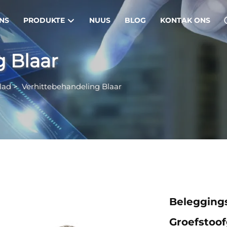
NS
PRODUKTE
NUUS
BLOG
KONTAK ONS
 Blaar
lad
>
Verhittebehandeling Blaar
Belegging
Groefstoo