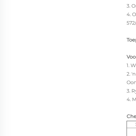
3. 
4. 
572
Toe
Voo
1. 
2. 
Oon
3. 
4. 
Che