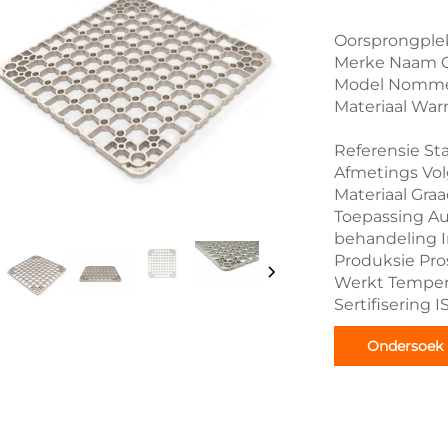
Oorsprongplek
Merke Naam C
Model Nommer
Materiaal War
Referensie St
Afmetings Vol
Materiaal Gra
Toepassing Au
behandeling I
Produksie Pro
Werkt Temper
Sertifisering 
Ondersoek