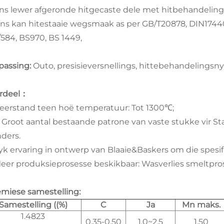
Ons lewer afgeronde hitgecaste dele met hitbehandelin
Ons kan hitestaaie wegsmaak as per GB/T20878, DIN17440.
/584, BS970, BS 1449,
passing:
Outo, presisieversnellings, hittebehandelings
rdeel：
Weerstand teen hoë temperatuur: Tot 1300℃;
'n Groot aantal bestaande patrone van vaste stukke vir
ders.
Ryk ervaring in ontwerp van Blaaie&Baskers om die spes
Meer produksieprosesse beskikbaar: Wasverlies smeltpro
miese samestelling:
Samestelling ((%)
C
Ja
Mn maks.
1.4823
0.35-0.50
1.0~2.5
1.50