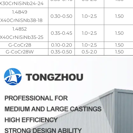
X30CrNiSiNb24-24
1.4849
0.30-0.50
1.0~2.5
1.50
X40CrNiSNb38-18
1.4852
0.35-0.45
1.0~2.5
1.50
X40CrNiSiNb35-25
G-CoCr28
0.10-0.20
1.0~2.5
1.50
G-CoCr28W
0.35-0.50
0.5-2.0
1.50