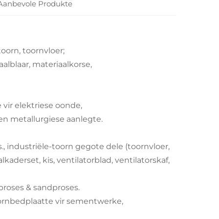
Aanbevole Produkte
oorn, toornvloer;
lblaar, materiaalkorse,
vir elektriese oonde,
n metallurgiese aanlegte.
., industriële-toorn gegote dele (toornvloer,
kaderset, kis, ventilatorblad, ventilatorskaf,
proses & sandproses.
oornbedplaatte vir sementwerke,