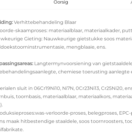
Oorsig
eiding:
Verhittebehandeling Blaar
loorde-skaamproses: materiaalblaar, materiaalkader, putt
wkeurige Gieting: Nauwkeurige gietstukke soos materiaa
ldoekstoorninstrumentasie, mengblaaie, ens.
passingsareas:
Langtermynvoorsiening van gietstaaldele 
tebehandelingsaanlegte, chemiese toerusting aanlegte e
rialen sluit in 06Cr19Ni10, Ni7N, 0Cr23Ni13, Cr25Ni20, ens
nbuis, toornbasis, materiaalblaar, materiaalkors, materiaal
).
Produksieproses:was-verloorde-proses, belegproses, EPC-
Ons maak hitbestendige staaldele, soos toornroosters, t
lfabrikate.