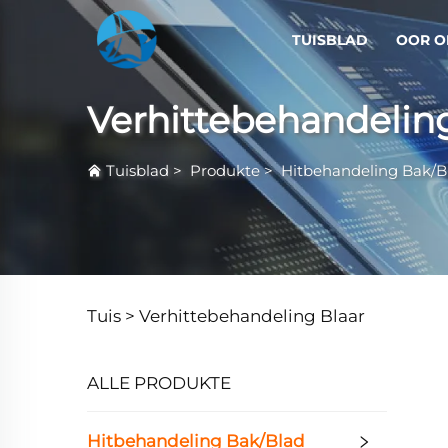
TUISBLAD
OOR O
Verhittebehandeling
Tuisblad
>
Produkte
>
Hitbehandeling Bak/B
Tuis >
Verhittebehandeling Blaar
ALLE PRODUKTE
Hitbehandeling Bak/Blad