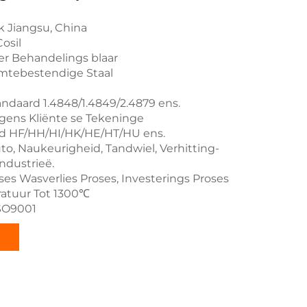
 Jiangsu, China
osil
 Behandelings blaar
mtebestendige Staal
andaard 1.4848/1.4849/2.4879 ens.
gens Kliënte se Tekeninge
ad HF/HH/HI/HK/HE/HT/HU ens.
to, Naukeurigheid, Tandwiel, Verhitting-
ndustrieë.
ses Wasverlies Proses, Investerings Proses
atuur Tot 1300℃
ISO9001