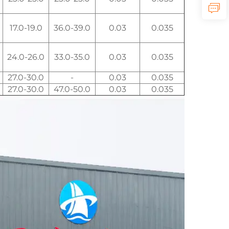
17.0-19.0
36.0-39.0
0.03
0.035
24.0-26.0
33.0-35.0
0.03
0.035
27.0-30.0
-
0.03
0.035
27.0-30.0
47.0-50.0
0.03
0.035