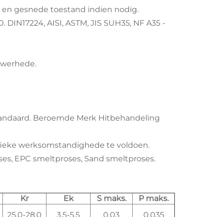
g en gesnede toestand indien nodig.
 DIN17224, AISI, ASTM, JIS SUH35, NF A35 -
nywerhede.
 Standaard. Beroemde Merk Hitbehandeling
ifieke werksomstandighede te voldoen.
ses, EPC smeltproses, Sand smeltproses.
Kr
Ek
S maks.
P maks.
25.0-28.0
3.5-5.5
0.03
0.035