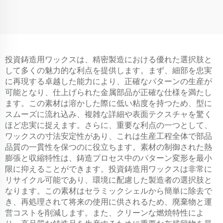
投資鋳造用ワックスは、精密製造における優れた選択肢と
して多くの魅力的な利点を提供します。まず、細部を忠実
に再現する卓越した能力により、正確なパターンの生産が
可能となり、仕上げられた金属部品が正確な仕様を満たし
ます。この素材は溶かした際に低い粘度を持つため、型に
スムーズに流れ込み、複雑な詳細や表面テクスチャを驚く
ほど忠実に捉えます。さらに、重要な利点の一つとして、
ワックスの寸法安定性があり、これは生産工程全体で部品
品質の一貫性を保つのに役立ちます。素材の制御された熱
膨張と収縮特性は、鋳造プロセス中のパターン変形を最小
限に抑えることができます。投資鋳造用ワックスは非常に
リサイクル可能であり、環境に配慮した製造者の選択肢と
なります。この素材はセラミックシェルから簡単に除去で
き、再処理されて将来の使用に供されるため、廃棄物と運
営コストを削減します。また、クリーンな燃焼特性によ