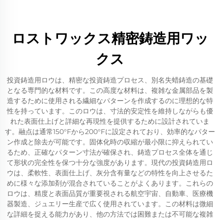
ロストワックス精密鋳造用ワッ
クス
投資鋳造用ロウは、精密な投資鋳造プロセス、別名失蜡鋳造の基礎
となる専門的な材料です。この高度な材料は、複雑な金属部品を製
造するために使用される繊細なパターンを作成するのに理想的な特
性を持っています。このロウは、寸法的安定性を維持しながらも優
れた表面仕上げと詳細な再現性を提供するために設計されていま
す。融点は通常150°Fから200°Fに設定されており、効率的なパター
ン作成と除去が可能です。固体化時の収縮が最小限に抑えられてい
るため、正確なパターン寸法が確保され、鋳造プロセス全体を通じ
て形状の完全性を保つ十分な強度があります。現代の投資鋳造用ロ
ウは、柔軟性、表面仕上げ、灰分含有量などの特性を向上させるた
めに様々な添加剤が混合されていることがよくあります。これらの
ロウは、精度と表面品質が重要視される航空宇宙、自動車、医療機
器製造、ジュエリー生産で広く使用されています。この材料は微細
な詳細を捉える能力があり、他の方法では困難または不可能な複雑