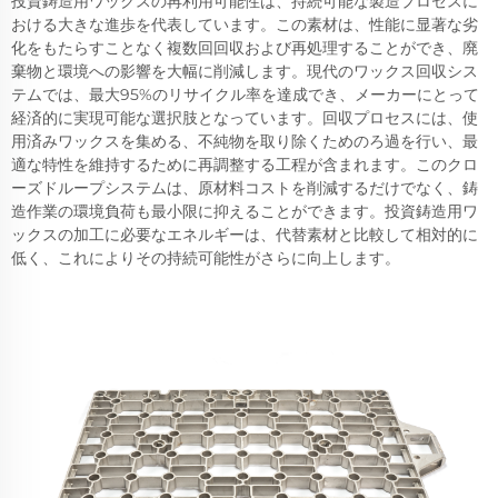
投資鋳造用ワックスの再利用可能性は、持続可能な製造プロセスに
おける大きな進歩を代表しています。この素材は、性能に显著な劣
化をもたらすことなく複数回回収および再処理することができ、廃
棄物と環境への影響を大幅に削減します。現代のワックス回収シス
テムでは、最大95%のリサイクル率を達成でき、メーカーにとって
経済的に実現可能な選択肢となっています。回収プロセスには、使
用済みワックスを集める、不純物を取り除くためのろ過を行い、最
適な特性を維持するために再調整する工程が含まれます。このクロ
ーズドループシステムは、原材料コストを削減するだけでなく、鋳
造作業の環境負荷も最小限に抑えることができます。投資鋳造用ワ
ックスの加工に必要なエネルギーは、代替素材と比較して相対的に
低く、これによりその持続可能性がさらに向上します。