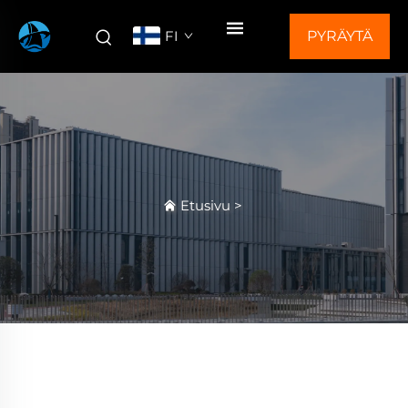
FI
PYRÄYTÄ
TARJOUS
Etusivu
>