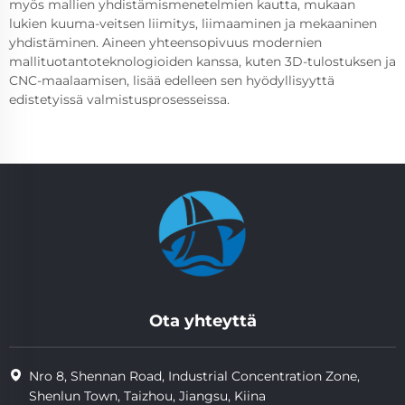
myös mallien yhdistämismenetelmien kautta, mukaan
lukien kuuma-veitsen liimitys, liimaaminen ja mekaaninen
yhdistäminen. Aineen yhteensopivuus modernien
mallituotantoteknologioiden kanssa, kuten 3D-tulostuksen ja
CNC-maalaamisen, lisää edelleen sen hyödyllisyyttä
edistetyissä valmistusprosesseissa.
Ota yhteyttä
Nro 8, Shennan Road, Industrial Concentration Zone,
Shenlun Town, Taizhou, Jiangsu, Kiina