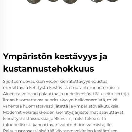
Ympäristön kestävyys ja
kustannustehokkuus
Sijoitusmuovauksen veden kierrätettävyys edustaa
merkittävää kehitystä kestävissä tuotantomenetelmissä.
Aineetta voidaan palauttaa ja uudelleenkäyttää useita kertoja
ilman huomattavaa suorituskyvyn heikkenemistä, mikä
vähentää huomattavasti jätettä ja ympäristövaikutuksia.
Modernit vekirajakkeiden kierrätysjärjestelmät saavuttavat
kierrätyshastaisuuksia jo 95 %: iin, mikä tekee siitä
taloudellisesti kannattavan vaihtoehdon valmistajille.
Palautusprosessi sisältää käytetyn vekirajan keräämisen,