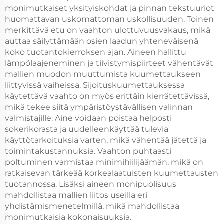
monimutkaiset yksityiskohdat ja pinnan tekstuuriot
huomattavan uskomattoman uskollisuuden. Toinen
merkittävä etu on vaahton ulottuvuusvakaus, mikä
auttaa säilyttämään osien laadun yhteneväisenä
koko tuotantokierroksen ajan. Aineen hallittu
lämpölaajeneminen ja tiivistymispiirteet vähentävät
mallien muodon muuttumista kuumettaukseen
liittyvissä vaiheissa. Sijoituskuumettauksessa
käytettävä vaahto on myös erittäin kierrätettävissä,
mikä tekee siitä ympäristöystävällisen valinnan
valmistajille. Aine voidaan poistaa helposti
sokerikorasta ja uudelleenkäyttää tulevia
käyttötarkoituksia varten, mikä vähentää jätettä ja
toimintakustannuksia. Vaahton puhtaasti
poltuminen varmistaa minimihiilijäämän, mikä on
ratkaisevan tärkeää korkealaatuisten kuumettausten
tuotannossa. Lisäksi aineen monipuolisuus
mahdollistaa mallien liitos useilla eri
yhdistämismenetelmillä, mikä mahdollistaa
monimutkaisia kokonaisuuksia.