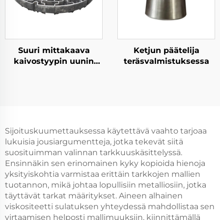
Suuri mittakaava
Ketjun päätelija
kaivostyypin uunin
teräsvalmistuksessa
materiaalialusta
Sijoituskuumettauksessa käytettävä vaahto tarjoaa
lukuisia jousiargumentteja, jotka tekevät siitä
suosituimman valinnan tarkkuuskäsittelyssä.
Ensinnäkin sen erinomainen kyky kopioida hienoja
yksityiskohtia varmistaa erittäin tarkkojen mallien
tuotannon, mikä johtaa lopullisiin metalliosiin, jotka
täyttävät tarkat määritykset. Aineen alhainen
viskositeetti sulatuksen yhteydessä mahdollistaa sen
virtaamisen helposti mallimuuksiin, kiinnittämällä