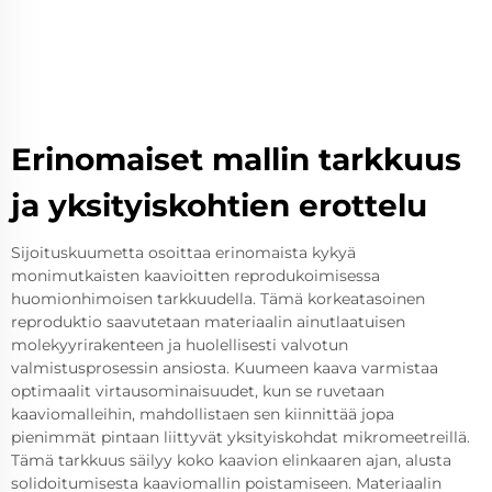
Erinomaiset mallin tarkkuus
ja yksityiskohtien erottelu
Sijoituskuumetta osoittaa erinomaista kykyä
monimutkaisten kaavioitten reprodukoimisessa
huomionhimoisen tarkkuudella. Tämä korkeatasoinen
reproduktio saavutetaan materiaalin ainutlaatuisen
molekyyrirakenteen ja huolellisesti valvotun
valmistusprosessin ansiosta. Kuumeen kaava varmistaa
optimaalit virtausominaisuudet, kun se ruvetaan
kaaviomalleihin, mahdollistaen sen kiinnittää jopa
pienimmät pintaan liittyvät yksityiskohdat mikromeetreillä.
Tämä tarkkuus säilyy koko kaavion elinkaaren ajan, alusta
solidoitumisesta kaaviomallin poistamiseen. Materiaalin