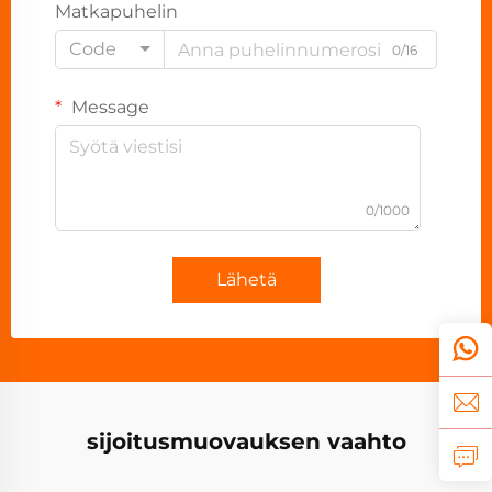
Matkapuhelin
Code
0/16
Message
0/1000
Lähetä
sijoitusmuovauksen vaahto