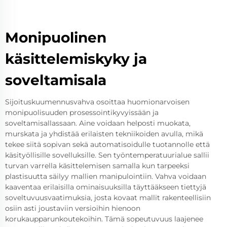
Monipuolinen
käsittelemiskyky ja
soveltamisala
Sijoituskuumennusvahva osoittaa huomionarvoisen
monipuolisuuden prosessointikyvyissään ja
soveltamisallassaan. Aine voidaan helposti muokata,
murskata ja yhdistää erilaisten tekniikoiden avulla, mikä
tekee siitä sopivan sekä automatisoidulle tuotannolle että
käsityöllisille sovelluksille. Sen työntemperatuurialue sallii
turvan varrella käsittelemisen samalla kun tarpeeksi
plastisuutta säilyy mallien manipulointiin. Vahva voidaan
kaaventaa erilaisilla ominaisuuksilla täyttääkseen tiettyjä
soveltuvuusvaatimuksia, josta kovaat mallit rakenteellisiin
osiin asti joustaviin versioihin hienoon
korukaupparunkoutekoihin. Tämä sopeutuvuus laajenee