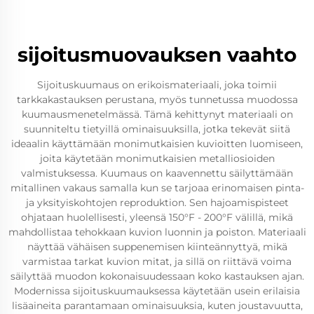
sijoitusmuovauksen vaahto
Sijoituskuumaus on erikoismateriaali, joka toimii
tarkkakastauksen perustana, myös tunnetussa muodossa
kuumausmenetelmässä. Tämä kehittynyt materiaali on
suunniteltu tietyillä ominaisuuksilla, jotka tekevät siitä
ideaalin käyttämään monimutkaisien kuvioitten luomiseen,
joita käytetään monimutkaisien metalliosioiden
valmistuksessa. Kuumaus on kaavennettu säilyttämään
mitallinen vakaus samalla kun se tarjoaa erinomaisen pinta-
ja yksityiskohtojen reproduktion. Sen hajoamispisteet
ohjataan huolellisesti, yleensä 150°F - 200°F välillä, mikä
mahdollistaa tehokkaan kuvion luonnin ja poiston. Materiaali
näyttää vähäisen suppenemisen kiinteännyttyä, mikä
varmistaa tarkat kuvion mitat, ja sillä on riittävä voima
säilyttää muodon kokonaisuudessaan koko kastauksen ajan.
Modernissa sijoituskuumauksessa käytetään usein erilaisia
lisäaineita parantamaan ominaisuuksia, kuten joustavuutta,