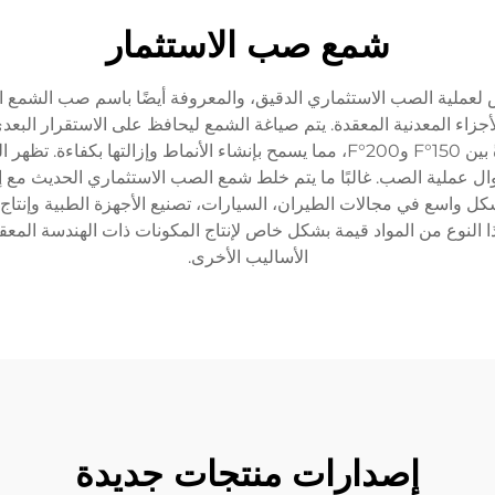
شمع صب الاستثمار
لية الصب الاستثماري الدقيق، والمعروفة أيضًا باسم صب الشمع الم
أجزاء المعدنية المعقدة. يتم صياغة الشمع ليحافظ على الاستقرار البعدي
يتضمن الشمع نقاط ذوبان متحكم بها بدقة، تتراوح عادةً بين 150°F و200°F، مما يسمح بإنش
ال عملية الصب. غالبًا ما يتم خلط شمع الصب الاستثماري الحديث مع إ
 واسع في مجالات الطيران، السيارات، تصنيع الأجهزة الطبية وإنتاج 
ذا النوع من المواد قيمة بشكل خاص لإنتاج المكونات ذات الهندسة المع
الأساليب الأخرى.
إصدارات منتجات جديدة