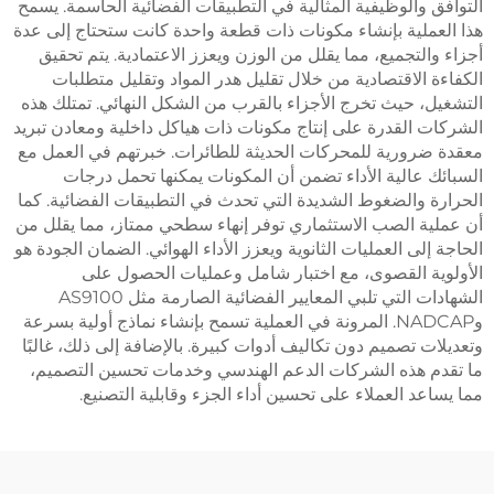
فق والوظيفية المثالية في التطبيقات الفضائية الحاسمة. يسمح
لعملية بإنشاء مكونات ذات قطعة واحدة كانت ستحتاج إلى عدة
 والتجميع، مما يقلل من الوزن ويعزز الاعتمادية. يتم تحقيق
ءة الاقتصادية من خلال تقليل هدر المواد وتقليل متطلبات
يل، حيث تخرج الأجزاء بالقرب من الشكل النهائي. تمتلك هذه
ات القدرة على إنتاج مكونات ذات هياكل داخلية ومعادن تبريد
ة ضرورية للمحركات الحديثة للطائرات. خبرتهم في العمل مع
ئك عالية الأداء تضمن أن المكونات يمكنها تحمل درجات
رة والضغوط الشديدة التي تحدث في التطبيقات الفضائية. كما
لية الصب الاستثماري توفر إنهاء سطحي ممتاز، مما يقلل من
ة إلى العمليات الثانوية ويعزز الأداء الهوائي. الضمان الجودة هو
لوية القصوى، مع اختبار شامل وعمليات الحصول على
الشهادات التي تلبي المعايير الفضائية الصارمة مثل AS9100
وNADCAP. المرونة في العملية تسمح بإنشاء نماذج أولية بسرعة
لات تصميم دون تكاليف أدوات كبيرة. بالإضافة إلى ذلك، غالبًا
قدم هذه الشركات الدعم الهندسي وخدمات تحسين التصميم،
ساعد العملاء على تحسين أداء الجزء وقابلية التصنيع.