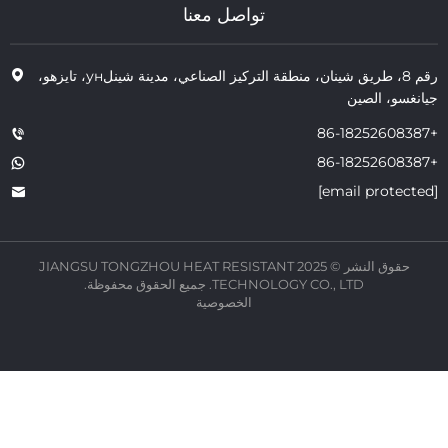
تواصل معنا
رقم 8، طريق شينان، منطقة التركيز الصناعي، مدينة شينلун، تايزهو،
سو، الصين
حقوق النشر © 2025 JIANGSU TONGZHOU HEAT RESISTANT
TECHNOLOGY CO., LTD. جميع الحقوق محفوظة.
الخصوصية