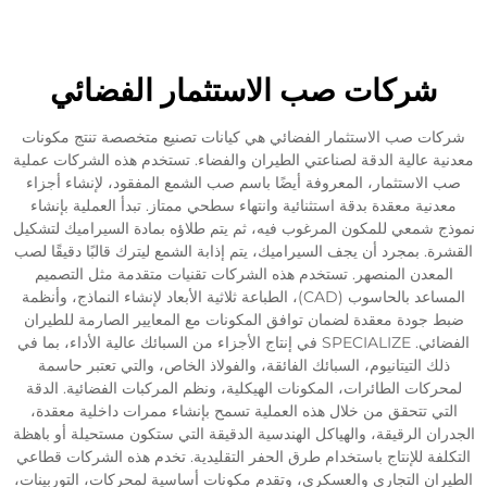
شركات صب الاستثمار الفضائي
ات صب الاستثمار الفضائي هي كيانات تصنيع متخصصة تنتج مكونات
ة عالية الدقة لصناعتي الطيران والفضاء. تستخدم هذه الشركات عملية
الاستثمار، المعروفة أيضًا باسم صب الشمع المفقود، لإنشاء أجزاء
دنية معقدة بدقة استثنائية وانتهاء سطحي ممتاز. تبدأ العملية بإنشاء
 شمعي للمكون المرغوب فيه، ثم يتم طلاؤه بمادة السيراميك لتشكيل
ة. بمجرد أن يجف السيراميك، يتم إذابة الشمع ليترك قالبًا دقيقًا لصب
معدن المنصهر. تستخدم هذه الشركات تقنيات متقدمة مثل التصميم
المساعد بالحاسوب (CAD)، الطباعة ثلاثية الأبعاد لإنشاء النماذج، وأنظمة
 جودة معقدة لضمان توافق المكونات مع المعايير الصارمة للطيران
الفضائي. SPECIALIZE في إنتاج الأجزاء من السبائك عالية الأداء، بما في
لك التيتانيوم، السبائك الفائقة، والفولاذ الخاص، والتي تعتبر حاسمة
ركات الطائرات، المكونات الهيكلية، ونظم المركبات الفضائية. الدقة
تي تتحقق من خلال هذه العملية تسمح بإنشاء ممرات داخلية معقدة،
ان الرقيقة، والهياكل الهندسية الدقيقة التي ستكون مستحيلة أو باهظة
لفة للإنتاج باستخدام طرق الحفر التقليدية. تخدم هذه الشركات قطاعي
ان التجاري والعسكري، وتقدم مكونات أساسية لمحركات، التوربينات،