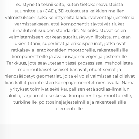
edistyneitä tekniikoita, kuten tietokoneavusteista
suunnittelua (CAD), 3D-tulostusta kaikkien mallien
valmistukseen sekä kehittyneitä laadunvalvontajärjestelmiä
varmistaakseen, että komponentit täyttävät tiukat
ilmailuteollisuuden standardit. Ne erikoistuvat osien
valmistamiseen korkean suorituskyvyn liitoista, mukaan
lukien titanii, superliitat ja erikoisperunat, jotka ovat
ratkaisevia lentokoneiden moottoreille, rakenteellisille
komponentteille ja avaruusajoneuvojen järjestelmille.
Tarkkuus, jota saavutetaan tässä prosessissa, mahdollistaa
monimutkaiset sisäiset kanavat, ohuet seinät ja
hienosäädetyt geometriat, joita ei voisi valmistaa tai olisivat
liian kalliit perinteisten konepaja-menetelmien avulla. Nämä
yritykset toimivat sekä kaupallisen että sotilas-ilmailun
aloilla, tarjoamalla keskeisiä komponentteja moottoreille,
turbiineille, polttoainejärjestelmille ja rakenteellisille
elementeille.