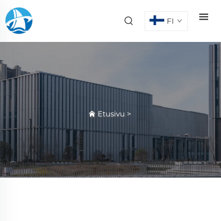
FI
Etusivu
>