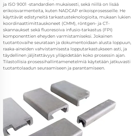
ja ISO 9001 -standardien mukaisesti, sekä niillä on lisää
erikoisvarmenteita, kuten NADCAP erikoisprosesseille. He
käyttävät edistyneitä tarkastusteknologioita, mukaan lukien
koordinaattimittauskoneet (CMM), röntgen- ja CT-
skannaukset sekä fluoresoiva infusio-tarkastus (FPI)
komponenttien eheyden varmistamiseksi. Jokainen
tuotantovaihe seurataan ja dokumentoidaan alusta loppuun,
raaka-aineiden vahvistamisesta lopputarkastukseen asti, ja
täydellinen jäljitettävyys ylläpidetään koko prosessin ajan.
Tilastollisia prosessihallintamenetelmiä käytetään jatkuvasti
tuotantolaadun seuraamiseen ja parantamiseen.