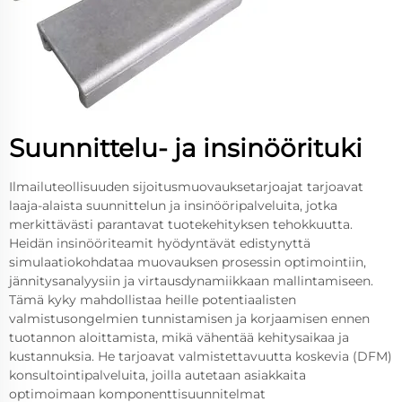
Suunnittelu- ja insinöörituki
Ilmailuteollisuuden sijoitusmuovauksetarjoajat tarjoavat
laaja-alaista suunnittelun ja insinööripalveluita, jotka
merkittävästi parantavat tuotekehityksen tehokkuutta.
Heidän insinööriteamit hyödyntävät edistynyttä
simulaatiokohdataa muovauksen prosessin optimointiin,
jännitysanalyysiin ja virtausdynamiikkaan mallintamiseen.
Tämä kyky mahdollistaa heille potentiaalisten
valmistusongelmien tunnistamisen ja korjaamisen ennen
tuotannon aloittamista, mikä vähentää kehitysaikaa ja
kustannuksia. He tarjoavat valmistettavuutta koskevia (DFM)
konsultointipalveluita, joilla autetaan asiakkaita
optimoimaan komponenttisuunnitelmat