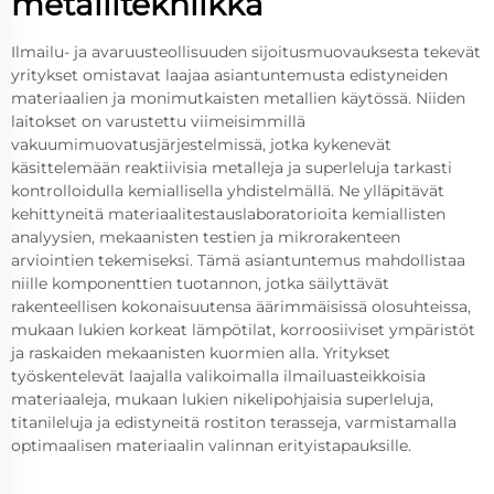
metallitekniikka
Ilmailu- ja avaruusteollisuuden sijoitusmuovauksesta tekevät
yritykset omistavat laajaa asiantuntemusta edistyneiden
materiaalien ja monimutkaisten metallien käytössä. Niiden
laitokset on varustettu viimeisimmillä
vakuumimuovatusjärjestelmissä, jotka kykenevät
käsittelemään reaktiivisia metalleja ja superleluja tarkasti
kontrolloidulla kemiallisella yhdistelmällä. Ne ylläpitävät
kehittyneitä materiaalitestauslaboratorioita kemiallisten
analyysien, mekaanisten testien ja mikrorakenteen
arviointien tekemiseksi. Tämä asiantuntemus mahdollistaa
niille komponenttien tuotannon, jotka säilyttävät
rakenteellisen kokonaisuutensa äärimmäisissä olosuhteissa,
mukaan lukien korkeat lämpötilat, korroosiiviset ympäristöt
ja raskaiden mekaanisten kuormien alla. Yritykset
työskentelevät laajalla valikoimalla ilmailuasteikkoisia
materiaaleja, mukaan lukien nikelipohjaisia superleluja,
titanileluja ja edistyneitä rostiton terasseja, varmistamalla
optimaalisen materiaalin valinnan erityistapauksille.