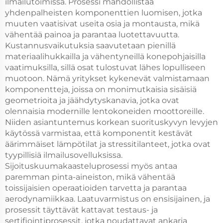
ilmailutoimissa. Prosessi mahdollistaa
yhdenpalheisten komponenttien luomisen, jotka
muuten vaatisivat useita osia ja montausta, mikä
vähentää painoa ja parantaa luotettavuutta.
Kustannusvaikutuksia saavutetaan pienillä
materiaalihukkailla ja vähentyneillä konepohjaisilla
vaatimuksilla, sillä osat tulostuvat lähes lopulliseen
muotoon. Nämä yritykset kykenevät valmistamaan
komponentteja, joissa on monimutkaisia sisäisiä
geometrioita ja jäähdytyskanavia, jotka ovat
olennaisia modernille lentokoneiden moottoreille.
Niiden asiantuntemus korkean suorituskyvyn levyjen
käytössä varmistaa, että komponentit kestävät
äärimmäiset lämpötilat ja stressitilanteet, jotka ovat
tyypillisiä ilmailusovelluksissa.
Sijoituskuumakaasteluprosessi myös antaa
paremman pinta-aineiston, mikä vähentää
toissijaisien operaatioiden tarvetta ja parantaa
aerodynamiikkaa. Laatuvarmistus on ensisijainen, ja
prosessit täyttävät kattavat testaus- ja
sertifiointiprosessit, jotka noudattavat ankaria