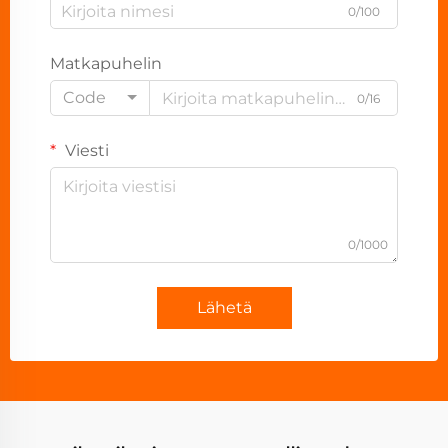
0/100
Matkapuhelin
Code
0/16
Viesti
0/1000
Lähetä