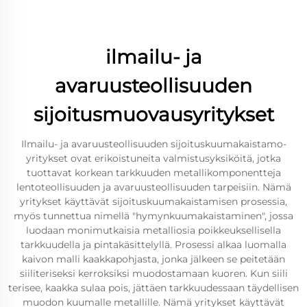
ilmailu- ja
avaruusteollisuuden
sijoitusmuovausyritykset
Ilmailu- ja avaruusteollisuuden sijoituskuumakaistamo-
yritykset ovat erikoistuneita valmistusyksiköitä, jotka
tuottavat korkean tarkkuuden metallikomponentteja
lentoteollisuuden ja avaruusteollisuuden tarpeisiin. Nämä
yritykset käyttävät sijoituskuumakaistamisen prosessia,
myös tunnettua nimellä "hymynkuumakaistaminen", jossa
luodaan monimutkaisia metalliosia poikkeuksellisella
tarkkuudella ja pintakäsittelyllä. Prosessi alkaa luomalla
kaivon malli kaakkapohjasta, jonka jälkeen se peitetään
siiliteriseksi kerroksiksi muodostamaan kuoren. Kun siili
terisee, kaakka sulaa pois, jättäen tarkkuudessaan täydellisen
muodon kuumalle metallille. Nämä yritykset käyttävät