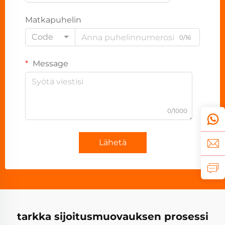
Matkapuhelin
Code
0/16
Message
0/1000
Lähetä
tarkka sijoitusmuovauksen prosessi