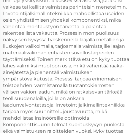
hienoja yksityiskohtia koskevissa asioissa, joita olisi
vaikeaa tai kalliita valmistaa perinteisin menetelmin.
Invetointijalkimallintekniikka mahdollistaa useiden
osien yhdistämisen yhdeksi komponentiksi, mikä
vähentää montaustyön tarvetta ja parantaa
rakenteellista vakautta. Prosessin monipuolisuus
näkyy sen kyvyssä työskennellä laajalla metallien ja
liuskojen valikoimalla, tarjoamalla valmistajille laajan
materiaalivalinnan erityisten sovellustarpeiden
täyttämiseksi. Toinen merkittävä etu on kyky tuottaa
lähes valmiiksi muotoon osia, mikä vähentää raaka-
ainejätettä ja pienentää valmistuksen
ympäristövaikutusta. Prosessi tarjoaa erinomaisen
toistoehden, varmistamalla tuotantokierrosten
välisen vakion laadun, mikä on ratkaisevan tärkeää
teollisuudenaloilla, joilla on ankaria
laadunvalvontatasoja. Invetointijalkimallintekniikka
tarjoaa myös suunnittelujoustavuutta, mikä
mahdollistaa insinööreille optimoida
komponenttisuunnitelmat suorituskyvyn puolesta
eikä valmistuksen rajoitteiden vuoksi. Kyky tuottaa