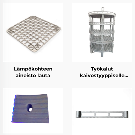
Lämpökohteen
Työkalut
aineisto lauta
kaivostyyppiselle
uunille