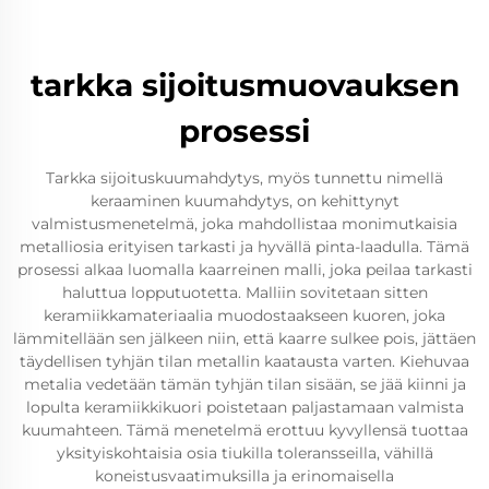
tarkka sijoitusmuovauksen
prosessi
Tarkka sijoituskuumahdytys, myös tunnettu nimellä
keraaminen kuumahdytys, on kehittynyt
valmistusmenetelmä, joka mahdollistaa monimutkaisia
metalliosia erityisen tarkasti ja hyvällä pinta-laadulla. Tämä
prosessi alkaa luomalla kaarreinen malli, joka peilaa tarkasti
haluttua lopputuotetta. Malliin sovitetaan sitten
keramiikkamateriaalia muodostaakseen kuoren, joka
lämmitellään sen jälkeen niin, että kaarre sulkee pois, jättäen
täydellisen tyhjän tilan metallin kaatausta varten. Kiehuvaa
metalia vedetään tämän tyhjän tilan sisään, se jää kiinni ja
lopulta keramiikkikuori poistetaan paljastamaan valmista
kuumahteen. Tämä menetelmä erottuu kyvyllensä tuottaa
yksityiskohtaisia osia tiukilla toleransseilla, vähillä
koneistusvaatimuksilla ja erinomaisella