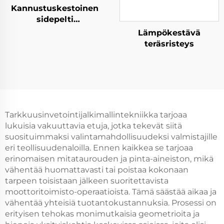
Kannustuskestoinen
sidepelti
teräslautakunnossa
Lämpökestävä
teräsristeys
Tarkkuusinvetointijalkimallintekniikka tarjoaa
lukuisia vakuuttavia etuja, jotka tekevät siitä
suosituimmaksi valintamahdollisuudeksi valmistajille
eri teollisuudenaloilla. Ennen kaikkea se tarjoaa
erinomaisen mitataurouden ja pinta-aineiston, mikä
vähentää huomattavasti tai poistaa kokonaan
tarpeen toisistaan jälkeen suoritettavista
moottoritoimisto-operaatioista. Tämä säästää aikaa ja
vähentää yhteisiä tuotantokustannuksia. Prosessi on
erityisen tehokas monimutkaisia geometrioita ja