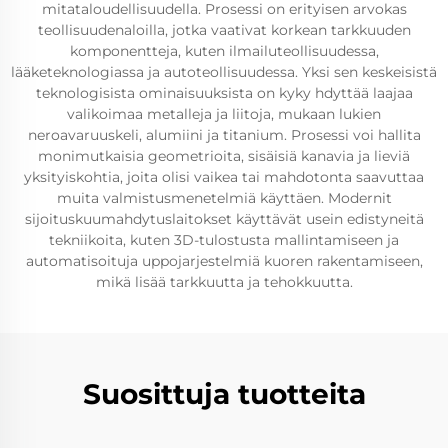
mitataloudellisuudella. Prosessi on erityisen arvokas
teollisuudenaloilla, jotka vaativat korkean tarkkuuden
komponentteja, kuten ilmailuteollisuudessa,
lääketeknologiassa ja autoteollisuudessa. Yksi sen keskeisistä
teknologisista ominaisuuksista on kyky hdyttää laajaa
valikoimaa metalleja ja liitoja, mukaan lukien
neroavaruuskeli, alumiini ja titanium. Prosessi voi hallita
monimutkaisia geometrioita, sisäisiä kanavia ja lieviä
yksityiskohtia, joita olisi vaikea tai mahdotonta saavuttaa
muita valmistusmenetelmiä käyttäen. Modernit
sijoituskuumahdytuslaitokset käyttävät usein edistyneitä
tekniikoita, kuten 3D-tulostusta mallintamiseen ja
automatisoituja uppojarjestelmiä kuoren rakentamiseen,
mikä lisää tarkkuutta ja tehokkuutta.
Suosittuja tuotteita