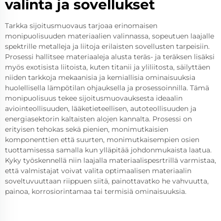
valinta ja sovellukset
Tarkka sijoitusmuovaus tarjoaa erinomaisen
monipuolisuuden materiaalien valinnassa, sopeutuen laajalle
spektrille metalleja ja liitoja erilaisten sovellusten tarpeisiin.
Prosessi hallitsee materiaaleja alusta teräs- ja teräksen lisäksi
myös exotisista liitoista, kuten titanii ja yliliitosta, säilyttäen
niiden tarkkoja mekaanisia ja kemiallisia ominaisuuksia
huolellisella lämpötilan ohjauksella ja prosessoinnilla. Tämä
monipuolisuus tekee sijoitusmuovauksesta ideaalin
aviointeollisuuden, lääketieteellisen, autoteollisuuden ja
energiasektorin kaltaisten alojen kannalta. Prosessi on
erityisen tehokas sekä pienien, monimutkaisien
komponenttien että suurten, monimutkaisempien osien
tuottamisessa samalla kun ylläpitää johdonmukaista laatua.
Kyky työskennellä niin laajalla materiaalispesrtrillä varmistaa,
että valmistajat voivat valita optimaalisen materiaalin
soveltuvuuttaan riippuen siitä, painottavatko he vahvuutta,
painoa, korrosiorintamaa tai termisiä ominaisuuksia.