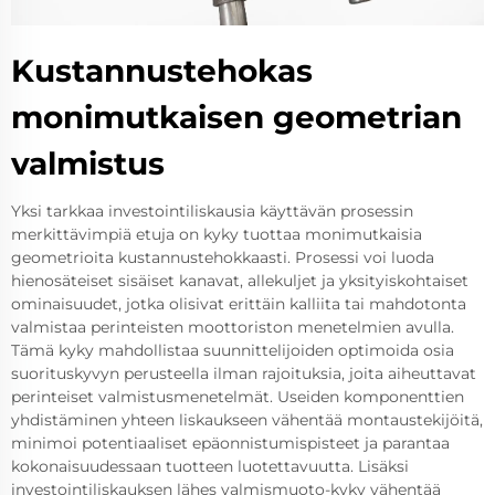
Kustannustehokas
monimutkaisen geometrian
valmistus
Yksi tarkkaa investointiliskausia käyttävän prosessin
merkittävimpiä etuja on kyky tuottaa monimutkaisia
geometrioita kustannustehokkaasti. Prosessi voi luoda
hienosäteiset sisäiset kanavat, allekuljet ja yksityiskohtaiset
ominaisuudet, jotka olisivat erittäin kalliita tai mahdotonta
valmistaa perinteisten moottoriston menetelmien avulla.
Tämä kyky mahdollistaa suunnittelijoiden optimoida osia
suorituskyvyn perusteella ilman rajoituksia, joita aiheuttavat
perinteiset valmistusmenetelmät. Useiden komponenttien
yhdistäminen yhteen liskaukseen vähentää montaustekijöitä,
minimoi potentiaaliset epäonnistumispisteet ja parantaa
kokonaisuudessaan tuotteen luotettavuutta. Lisäksi
investointiliskauksen lähes valmismuoto-kyky vähentää