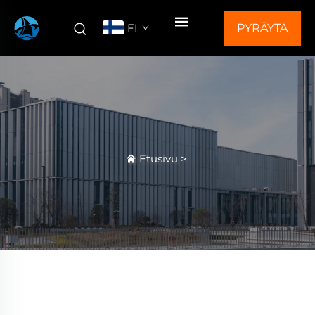
FI
PYRÄYTÄ
TARJOUS
Etusivu
>