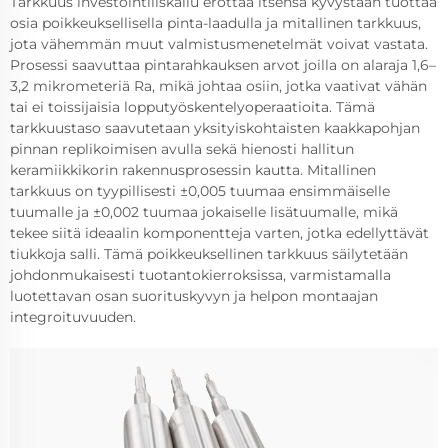
Tarkkuus investointiliskailu erottaa itsensä kyvystään tuottaa
osia poikkeuksellisella pinta-laadulla ja mitallinen tarkkuus,
jota vähemmän muut valmistusmenetelmät voivat vastata.
Prosessi saavuttaa pintarahkauksen arvot joilla on alaraja 1,6–
3,2 mikrometeriä Ra, mikä johtaa osiin, jotka vaativat vähän
tai ei toissijaisia lopputyöskentelyoperaatioita. Tämä
tarkkuustaso saavutetaan yksityiskohtaisten kaakkapohjan
pinnan replikoimisen avulla sekä hienosti hallitun
keramiikkikorin rakennusprosessin kautta. Mitallinen
tarkkuus on tyypillisesti ±0,005 tuumaa ensimmäiselle
tuumalle ja ±0,002 tuumaa jokaiselle lisätuumalle, mikä
tekee siitä ideaalin komponentteja varten, jotka edellyttävät
tiukkoja salli. Tämä poikkeuksellinen tarkkuus säilytetään
johdonmukaisesti tuotantokierroksissa, varmistamalla
luotettavan osan suorituskyvyn ja helpon montaajan
integroituvuuden.