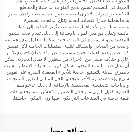
المكونات لأداء أفضل بدلاً من التركيز على قابلية التصنيع. هذه
الحرية في التصميم تسمح بدمج القنوات الداخلية والمقاطع
العكسية والميزات الأخرى الصعبة ضمن عملية صب واحدة. تعتبر
هذه العملية خيارًا اقتصاديًا للغاية لإنتاج الدفعات الصغيرة
والمتوسطة من الأجزاء المعقدة، حيث تُزيل الحاجة إلى أدوات
مكلفة وتقلل من هدر المواد. بالإضافة إلى ذلك، تقدم صب الشمع
المفقود مرونة ممتازة في المواد، حيث يمكنها التعامل مع مجموعة
واسعة من المعادن والسبائك لتلبية المتطلبات الخاصة لكل تطبيق.
كما تضمن هذه العملية جودة مستمرة عبر دفعات الإنتاج، مع تكرار
عالٍ واختلاف ضئيل بين الأجزاء. من منظور الأعمال التجارية، يمكن
أن تقلل صب الشمع المفقود بشكل كبير من فترات الانتظار مقارنة
بالطرق البديلة للتصنيع، خاصةً للأجزاء المعقدة. القدرة على نموذج
سريع وإعادة تصميم الأجزاء يجعلها الحل المثالي لتطوير المنتجات
والحاجات التصنيعية المخصصة. بالإضافة إلى ذلك، تدعم هذه
العملية تقليل الوزن من خلال التصميم المُحسّن، مما يجعلها ذات
قيمة خاصة في الصناعات التي يكون فيها وزن المكون حاسمًا.
نصائح وحيل