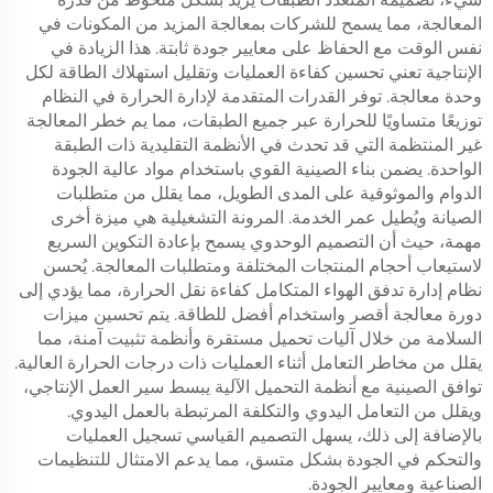
المعالجة، مما يسمح للشركات بمعالجة المزيد من المكونات في
نفس الوقت مع الحفاظ على معايير جودة ثابتة. هذا الزيادة في
الإنتاجية تعني تحسين كفاءة العمليات وتقليل استهلاك الطاقة لكل
وحدة معالجة. توفر القدرات المتقدمة لإدارة الحرارة في النظام
توزيعًا متساويًا للحرارة عبر جميع الطبقات، مما يم خطر المعالجة
غير المنتظمة التي قد تحدث في الأنظمة التقليدية ذات الطبقة
الواحدة. يضمن بناء الصينية القوي باستخدام مواد عالية الجودة
الدوام والموثوقية على المدى الطويل، مما يقلل من متطلبات
الصيانة ويُطيل عمر الخدمة. المرونة التشغيلية هي ميزة أخرى
مهمة، حيث أن التصميم الوحدوي يسمح بإعادة التكوين السريع
لاستيعاب أحجام المنتجات المختلفة ومتطلبات المعالجة. يُحسن
نظام إدارة تدفق الهواء المتكامل كفاءة نقل الحرارة، مما يؤدي إلى
دورة معالجة أقصر واستخدام أفضل للطاقة. يتم تحسين ميزات
السلامة من خلال آليات تحميل مستقرة وأنظمة تثبيت آمنة، مما
يقلل من مخاطر التعامل أثناء العمليات ذات درجات الحرارة العالية.
توافق الصينية مع أنظمة التحميل الآلية يبسط سير العمل الإنتاجي،
ويقلل من التعامل اليدوي والتكلفة المرتبطة بالعمل اليدوي.
بالإضافة إلى ذلك، يسهل التصميم القياسي تسجيل العمليات
والتحكم في الجودة بشكل متسق، مما يدعم الامتثال للتنظيمات
الصناعية ومعايير الجودة.