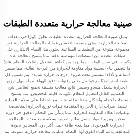
صينية معالجة حرارية متعددة الطبقات
يمثل صينية المعالجة الحرارية متعددة الطبقات تطورًا كبيرًا في معدات
المعالجة الحرارية، وهي مصممة لتحسين عمليات المعالجة الحرارية عبر
مجموعة متنوعة من التطبيقات الصناعية. يحتوي هذا النظام الابتكاري على
طبقات متعددة من المنصات المهندسة بدقة، مما يسمح بمعالجة عدة
مكونات في نفس الوقت، مما يزيد من كفاءة التشغيل وإنتاجية النظام. عادةً
ما تتضمن بناء الصينية مواد مقاومة للحرارة من الدرجة العالية، مما يضمن
المتانة والأداء المستمر تحت ظروف درجات حرارة شديدة. يتم تصميم كل
طبقة استراتيجيًا مع فواصل مثلى وقنوات تدفق الهواء، مما يسهل توزيع
الحرارة بشكل متساوٍ ويضمن نتائج معالجة متسقة لجميع العناصر. يتيح
التصميم القابل للتعديل للنظام تكوينات قابلة للتخصيص، مما يسمح
باستيعاب أحجام وأشكال مختلفة للمنتجات مع الحفاظ على سلامة العملية.
تشمل ميزات إدارة الحرارة المتقدمة قنوات توزيع الحرارة المتخصصة
وتقنيات الطلاء المقاومة للحرارة، مما يمكّن من التحكم الدقيق في دورة
تسخين وتبريد المواد. يتصل نظام الصينية بسلاسة مع معدات المعالجة
الحرارية الموجودة، مما يقدم طاقة حمل أكبر دون المساس بجودة
المعالجة. يدعم البناء القوي لهذا النظام عمليات معالجة حرارية متنوعة، بما