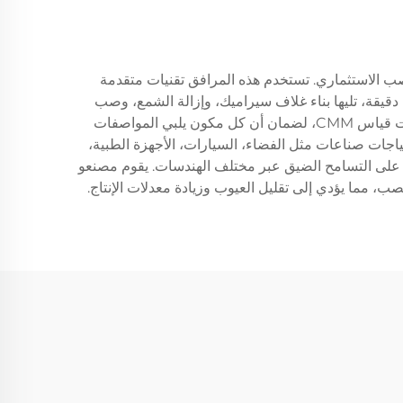
صب الاستثماري. تستخدم هذه المرافق تقنيات متقدمة
ة دقيقة، تليها بناء غلاف سيراميك، وإزالة الشمع، وصب
المعدن تحت ظروف مراقبة. يستخدم المصنع أنظمة تحكم في الجودة ذات تقنية حديثة، بما في ذلك المسح ثلاثي الأبعاد وتقنيات قياس CMM، لضمان أن كل مكون يلبي المواصفات
ياجات صناعات مثل الفضاء، السيارات، الأجهزة الطبية،
حفاظ على التسامح الضيق عبر مختلف الهندسات. يقوم مصنعو
 مما يؤدي إلى تقليل العيوب وزيادة معدلات الإنتاج.