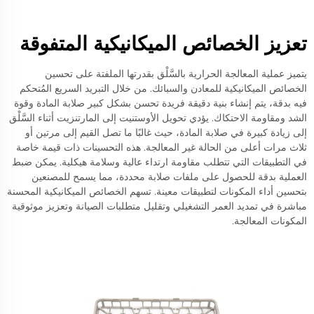
تعزيز الخصائص الميكانيكية المتفوقة
يتميز عملية المعالجة الحرارية بالسَّلْق بقدرتها الملفتة على تحسين
الخصائص الميكانيكية للمعادن والسبائك. من خلال التبريد السريع المُتحكم
فيه بدقة، يتم إنشاء بنية دقيقة فريدة تحسن بشكل كبير صلابة المادة وقوة
الشد ومقاومة الاحتكاك. يؤدي تحويل الأوستنيت إلى المارتنزيت أثناء السَّلْق
إلى زيادة كبيرة في صلابة المادة، حيث غالبًا ما تصل القيم إلى مرتين أو
ثلاث مرات أعلى من الحالة غير المعالجة. هذه التحسينات ذات قيمة خاصة
في التطبيقات التي تتطلب مقاومة ارتداء عالية وسلامة هيكلية. يمكن ضبط
العملية بدقة للحصول على ملفات صلابة محددة، مما يسمح للمصنعين
بتحسين أداء المكونات لتطبيقات معينة. تسهم الخصائص الميكانيكية المحسنة
مباشرة في تمديد العمر التشغيلي وتقليل متطلبات الصيانة وتعزيز موثوقية
المكونات المعالجة.