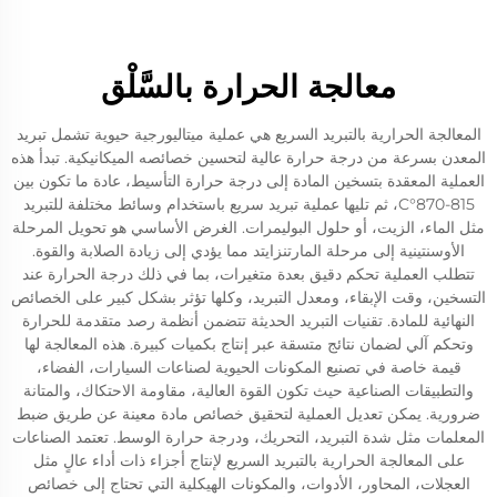
معالجة الحرارة بالسَّلْق
المعالجة الحرارية بالتبريد السريع هي عملية ميتاليورجية حيوية تشمل تبريد
المعدن بسرعة من درجة حرارة عالية لتحسين خصائصه الميكانيكية. تبدأ هذه
العملية المعقدة بتسخين المادة إلى درجة حرارة التأسيط، عادة ما تكون بين
815-870°C، ثم تليها عملية تبريد سريع باستخدام وسائط مختلفة للتبريد
مثل الماء، الزيت، أو حلول البوليمرات. الغرض الأساسي هو تحويل المرحلة
الأوسنتينية إلى مرحلة المارتنزايتد مما يؤدي إلى زيادة الصلابة والقوة.
تتطلب العملية تحكم دقيق بعدة متغيرات، بما في ذلك درجة الحرارة عند
التسخين، وقت الإبقاء، ومعدل التبريد، وكلها تؤثر بشكل كبير على الخصائص
النهائية للمادة. تقنيات التبريد الحديثة تتضمن أنظمة رصد متقدمة للحرارة
وتحكم آلي لضمان نتائج متسقة عبر إنتاج بكميات كبيرة. هذه المعالجة لها
قيمة خاصة في تصنيع المكونات الحيوية لصناعات السيارات، الفضاء،
والتطبيقات الصناعية حيث تكون القوة العالية، مقاومة الاحتكاك، والمتانة
ضرورية. يمكن تعديل العملية لتحقيق خصائص مادة معينة عن طريق ضبط
المعلمات مثل شدة التبريد، التحريك، ودرجة حرارة الوسط. تعتمد الصناعات
على المعالجة الحرارية بالتبريد السريع لإنتاج أجزاء ذات أداء عالٍ مثل
العجلات، المحاور، الأدوات، والمكونات الهيكلية التي تحتاج إلى خصائص