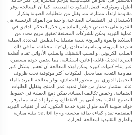
التحسين في الخواص الميكانيكية يترجم مباشرة إلى عمر خدمة
أطول وموثوقية أفضل للمكونات المصنعة. كما أن المعالجة توفر
مقاومة ارتداء ممتازة، مما يقلل من متطلبات الصيانة وتكرار
الاستبدال في التطبيقات الصناعية. واحدة من الفوائد الرئيسية هي
القدرة على تخصيص خواص المادة من خلال التحكم الدقيق في
عملية التبريد. يمكن للشركات المصنعة تحقيق مزيج محدد من
الصلادة والقوة والمرونة لتلبية متطلبات التطبيق المحددة. العملية
شديدة المرونة، ومناسبة لمعادن ولloys مختلفة، بما في ذلك
الصلب الكربوني، والصلب المُسَبَك، والصلب الأدواتي. تقدم أنظمة
التبريد الحديثة قابلية إعادرة استثنائية، مما يضمن جودة مستمرة
عبر إنتاج كميات كبيرة. يمكن لهذه المعالجة أن تحسن بشكل كبير
مقاومة التعب، مما يجعل المكونات أكثر موثوقية تحت ظروف
التحميل الدوري. من منظور اقتصادي، توفر معالجة التبريد بالماء
عائد استثمار ممتاز من خلال تمديد عمر المنتج، وتقليل الطلبات
الضمانية، وخفض تكاليف الصيانة. يمكن دمج العملية في خطوط
التصنيع القائمة بحد أدنى من الانقطاع، وتأثيراتها دائمة، مما يوفر
فوائد طويلة الأمد طوال فترة خدمة المكون. كما أن تقنيات التبريد
المتقدمة تقدم كفاءة طاقة محسنة ومpatibility بيئية مقارنة
بالطرق التقليدية لمعالجة الحرارة.