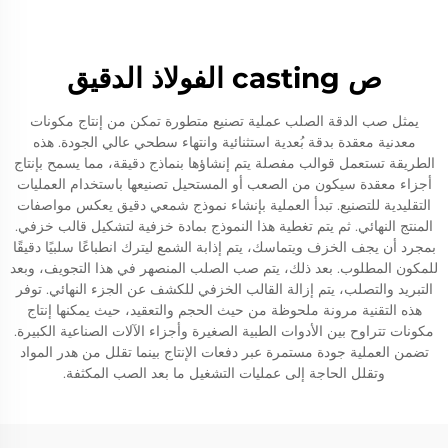
ص casting الفولاذ الدقيق
يمثل صب الدقة الصلب عملية تصنيع متطورة تمكن من إنتاج مكونات
معدنية معقدة بدقة بُعدية استثنائية وانتهاء سطحي عالي الجودة. هذه
الطريقة تستعمل قوالب مفصلة يتم إنشاؤها بنماذج دقيقة، مما يسمح بإنتاج
أجزاء معقدة سيكون من الصعب أو المستحيل تصنيعها باستخدام العمليات
التقليدية للتصنيع. تبدأ العملية بإنشاء نموذج شمعي دقيق يعكس مواصفات
المنتج النهائي. ثم يتم تغطية هذا النموذج بمادة خزفية لتشكيل قالب خزفي.
بمجرد أن يجف الخزف ويتماسك، يتم إذابة الشمع ليترك انطباعًا سلبيًا دقيقًا
للمكون المطلوب. بعد ذلك، يتم صب الصلب المنصهر في هذا التجويف، وبعد
التبريد والتصلب، يتم إزالة القالب الخزفي للكشف عن الجزء النهائي. توفر
هذه التقنية مرونة ملحوظة من حيث الحجم والتعقيد، حيث يمكنها إنتاج
مكونات تتراوح بين الأدوات الطبية الصغيرة وأجزاء الآلات الصناعية الكبيرة.
تضمن العملية جودة مستمرة عبر دفعات الإنتاج بينما تقلل من هدر المواد
وتقلل الحاجة إلى عمليات التشغيل ما بعد الصب المكثفة.