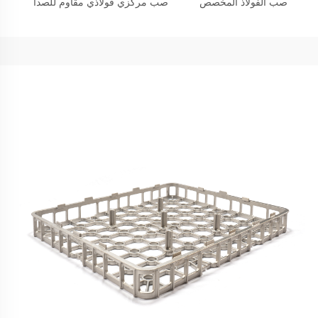
صب الفولاذ المخصص
صب مركزي فولاذي مقاوم للصدأ