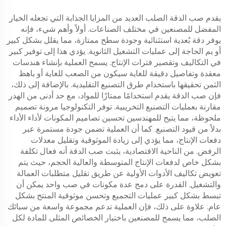
يقدم صب الدقة الصلب العديد من المزايا الجذابة التي تجعله الخيار
المفضل للمصنعين في مختلف الصناعات. أولاً وأهم شيء، فإنه
يوفر دقة بُعدية استثنائية وجودة سطح ممتازة، مما يقلل بشكل كبير
أو يم الحاجة إلى عمليات التشغيل الثانوية. يؤدي هذا إلى توفير كبير
في التكاليف وتقصير فترات الإنتاج. يسمح العملية بإنشاء هندسات
معقدة وتفاصيل دقيقة للغاية سيكون من الصعب للغاية أو باهظ
الثمن تحقيقها باستخدام طرق التصنيع التقليدية. بالإضافة إلى ذلك،
فإن صب الدقة يقدم استخدامًا ممتازًا للمواد، مع حد أدنى من الهدر
مقارنة بعمليات التصنيع التخريبية. توفر التكنولوجيا مرونة تصميم
ملحوظة، مما يتيح للمهندسين تحسين تصاميم المكونات لأداء الأداء
بدلاً من قيود التصنيع. كما أن العملية تضمن جودة مستمرة عبر
دفعات الإنتاج، مما يؤدي إلى زيادة الموثوقية وتقليل معدلات
الرفض. من الناحية الاقتصادية، يثبت صب الدقة أنه فعال تكلفة
بشكل خاص لدفعات الإنتاج المتوسطة والعالية الحجم، حيث يتم
تعويض تكاليف الأدوات الأولية عن طريق تقليل متطلبات العمالة
والتشغيل. القدرة على دمج عدة مكونات في صب واحد يمكن أن
تبسط بشكل كبير عمليات التجميع وتحسن موثوقية المنتج بشكل
عام. علاوة على ذلك، فإن العملية تدعم مجموعة واسعة من سبائك
الصلب، مما يسمح للمصنعين باختيار الخصائص المثلى للمادة لكل