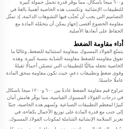
و٦٠٠ ميجا باسكال، مما يوفّر قدرة تحمل حمولة كبيرة
للتطبيقات الإنشائية. وتكتسب هذه الخاصية أهميةً بالغةً في
التصاميم التي يجب أن تُجنَّب فيها التشوهات الدائمة، إذ تمثّل
مقاومة الخضوع أقصى إجهادٍ يمكن أن يتحمّله المادة مع
الحفاظ على أبعادها الأصلية.
أداء مقاومة الضغط
يتمتّع الفولاذ المسبوك بمقاومة استثنائية للضغط، وغالبًا ما
تفوق مقاومته للضغط مقاومته الشدّية بنسبة كبيرة. وهذه
الخاصية تجعله مثاليًّا للتطبيقات التي تتضمّن أحمالًا ثقيلةً
وقوى ضغطٍ وتطبيقات دعمٍ، حيث تكون مقاومة سحق المادة
عاملًا حاسمًا.
تتراوح قيم مقاومة الضغط عادةً بين ٦٠٠ و١٢٠٠ ميجا باسكال
في درجات الفولاذ المسبوك القياسية، مما يوفّر هامش أمان
كبيرًا لمعظم التطبيقات الصناعية. وتُسهم هذه الخاصية، جنبًا
إلى جنب مع قدرة المادة على توزيع الأحمال بكفاءة، في
تعزيز السلامة الإنشائية الشاملة لمكونات الفولاذ المسبوك.