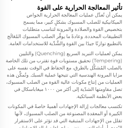
تأثير المعالجة الحرارية على القوة
يمكن أن تُعدِّل عمليات المعالجة الحرارية الخواص
الميكانيكية للصلب المسبوك بشكلٍ كبير، مما يسمح
بتخصيص القوة والصلادة والمرونة لتناسب متطلبات
التطبيقات المحددة. وعادةً ما يوفِّر الصلب المسبوك المُعَالَج
بالتطبيع توازنًا جيدًا بين القوة والشَّدِّية للاستخدامات العامة.
يمكن لعمليات التبريد السريع (Quenching) والتليين
(Tempering) تحقيق مستويات قوة تقترب من تلك الخاصة
بالصلب المُشكَّل بالطرق، مع الحفاظ في الوقت نفسه على
مزايا المرونة الهندسية التي تتيحها عملية السبك. وتُمكِّن هذه
العمليات من إنتاج مكونات عالية القوة من الصلب المسبوك،
تصل مقاومتها الشدّية إلى أكثر من ١٠٠٠ ميغاباسكال في
بعض الأنظمة السبائكية.
تكتسب معالجات إزالة الإجهادات أهميةً خاصةً في المكونات
الكبيرة أو المعقدة المصنوعة من الصلب المسبوك، لأنها
تقلل من الإجهادات المتبقية التي قد تؤثر على الاستقرار
البُعدي أو أداء التعب. وتضمن إجراءات إزالة الإجهادات