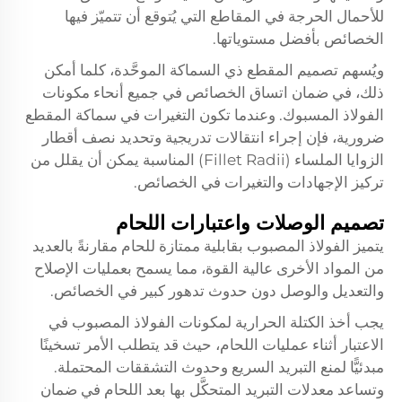
للأحمال الحرجة في المقاطع التي يُتوقع أن تتميّز فيها
الخصائص بأفضل مستوياتها.
ويُسهم تصميم المقطع ذي السماكة الموحَّدة، كلما أمكن
ذلك، في ضمان اتساق الخصائص في جميع أنحاء مكونات
الفولاذ المسبوك. وعندما تكون التغيرات في سماكة المقطع
ضرورية، فإن إجراء انتقالات تدريجية وتحديد نصف أقطار
الزوايا الملساء (Fillet Radii) المناسبة يمكن أن يقلل من
تركيز الإجهادات والتغيرات في الخصائص.
تصميم الوصلات واعتبارات اللحام
يتميز الفولاذ المصبوب بقابلية ممتازة للحام مقارنةً بالعديد
من المواد الأخرى عالية القوة، مما يسمح بعمليات الإصلاح
والتعديل والوصل دون حدوث تدهور كبير في الخصائص.
يجب أخذ الكتلة الحرارية لمكونات الفولاذ المصبوب في
الاعتبار أثناء عمليات اللحام، حيث قد يتطلب الأمر تسخينًا
مبدئيًّا لمنع التبريد السريع وحدوث التشققات المحتملة.
وتساعد معدلات التبريد المتحكَّل بها بعد اللحام في ضمان