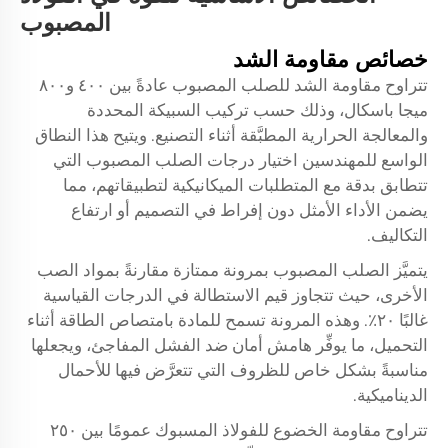
المصبوب
خصائص مقاومة الشد
تتراوح مقاومة الشد للصلب المصبوب عادةً بين ٤٠٠ و٨٠٠
ميجا باسكال، وذلك حسب تركيب السبيكة المحددة
والمعالجة الحرارية المطبَّقة أثناء التصنيع. ويتيح هذا النطاق
الواسع للمهندسين اختيار درجات الصلب المصبوب التي
تتطابق بدقة مع المتطلبات الميكانيكية لتطبيقاتهم، مما
يضمن الأداء الأمثل دون إفراط في التصميم أو ارتفاع
التكاليف.
يتميَّز الصلب المصبوب بمرونة ممتازة مقارنةً بمواد الصب
الأخرى، حيث تتجاوز قيم الاستطالة في الدرجات القياسية
غالبًا ٢٠٪. وهذه المرونة تسمح للمادة بامتصاص الطاقة أثناء
التحميل، ما يوفِّر هامش أمان ضد الفشل المفاجئ، ويجعلها
مناسبةً بشكل خاص للظروف التي تتعرَّض فيها للأحمال
الديناميكية.
تتراوح مقاومة الخضوع للفولاذ المسبوك عمومًا بين ٢٥٠