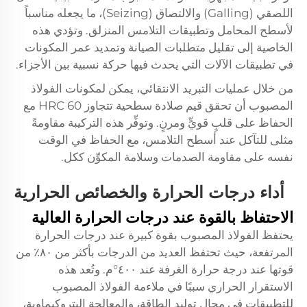
اللصقي (Galling) والالتصاق (Seizing)، ما يجعله مناسباً
لأسطح المحامل وتطبيقات التلامس المنزلق. وتؤدي هذه
الخاصية إلى تقليل متطلبات الصيانة وتمديد عمر المكونات
في تطبيقات الآلات التي يحدث فيها حركة نسبية بين الأجزاء.
من خلال عمليات التبريد الانتقائي، يمكن لمكونات الفولاذ
المصبوب أن تحقق قيم صلادة سطحية تتجاوز 60 HRC مع
الحفاظ على قلبٍ قويٍّ ومرنٍ. وتوفِّر هذه التركيبة مقاومةً
مثلى للتآكل عند أسطح التلامس، مع الحفاظ في الوقت
نفسه على مقاومة الصدمات وسلامة المكوِّن ككل.
أداء درجات الحرارة والخصائص الحرارية
الاحتفاظ بالقوة عند درجات الحرارة العالية
يحتفظ الفولاذ المصبوب بقوة كبيرة عند درجات الحرارة
المرتفعة، حيث تحتفظ العديد من الدرجات بأكثر من ٨٠٪ من
قوتها عند درجة حرارة الغرفة عند ٤٠٠°م. وتُعد هذه
الاستقرار الحراري سببًا في ملاءمة الفولاذ المصبوب
للتطبيقات في مجال توليد الطاقة، والمعالجة البتروكيماوية،