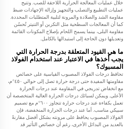
خلال عمليات المعالجة الحرارية اللاحقة للصب. وتتيح
عمليات التطبيع والتصلب والتجهيز وإزالة الإجهادات ضبط
مقاومة الشد والصلادة والمرونة لتلبية المتطلبات المحددة.
كما أن المعالجات السطحية مثل التكربن أو التنيتر تُحسّن
مقاومة البلى، بينما يسمح اللحام بإصلاح المكونات القائمة
وتعديلها دون الحاجة إلى استبدالها بالكامل.
ما هي القيود المتعلقة بدرجة الحرارة التي
يجب أخذها في الاعتبار عند استخدام الفولاذ
المسبوك؟
تحافظ درجات الفولاذ المصبوب القياسية على خصائص
مقاومتها المفيدة حتى درجة حرارة تصل إلى حوالي ٤٥٠°م،
مع انخفاض تدريجي في المقاومة عند درجات الحرارة
الأعلى. ويمكن لسبائك درجات الحرارة العالية المتخصصة أن
تعمل بكفاءة عند درجات حرارة تتجاوز ٦٠٠°م مع تصميم
سبيكي مناسب. أما عند درجات الحرارة المنخفضة، فإن
الفولاذ المصبوب يحافظ على مرونته بشكل أفضل مقارنةً
بالعديد من البدائل الأخرى، رغم أن خصائص التأثير قد