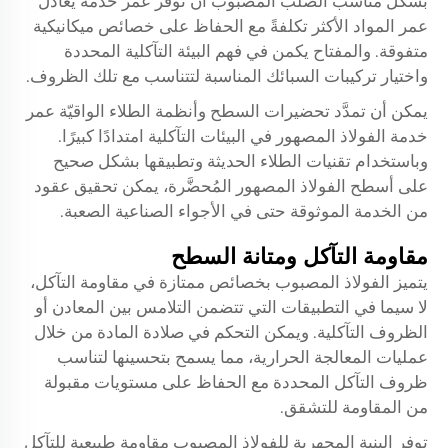
بشكل مناسب
الصلب المصبوب
أن تُوفِّر عمر خدمة يعادل
عمر المواد الأكثر تكلفةً مع الحفاظ على خصائص ميكانيكية
متفوقة. والمفتاح يكمن في فهم البيئة التآكلية المحددة
واختيار تركيبات السبائك المناسبة لتتناسب مع تلك الظروف.
يمكن أن تمدَّد تحضيرات السطح وأنظمة الطلاء الواقيّة عمر
خدمة الفولاذ المصهور في البيئات التآكلية امتدادًا كبيرًا.
وباستخدام تقنيات الطلاء الحديثة وتطبيقها بشكل صحيح
على أسطح الفولاذ المصهور المُحضَّرة، يمكن تحقيق عقود
من الخدمة الموثوقة حتى في الأجواء الصناعية الصعبة.
مقاومة التآكل ومتانة السطح
يتميز الفولاذ المصبوب بخصائص ممتازة في مقاومة التآكل،
لا سيما في التطبيقات التي تتضمن التلامس بين المعادن أو
الظروف التآكلية. ويمكن التحكم في صلادة المادة من خلال
عمليات المعالجة الحرارية، مما يسمح بتحسينها لتناسب
ظروف التآكل المحددة مع الحفاظ على مستويات مقبولة
من المقاومة للتشقق.
توفر البنية المجهرية للفولاذ المصبوب مقاومة طبيعية للتآكل