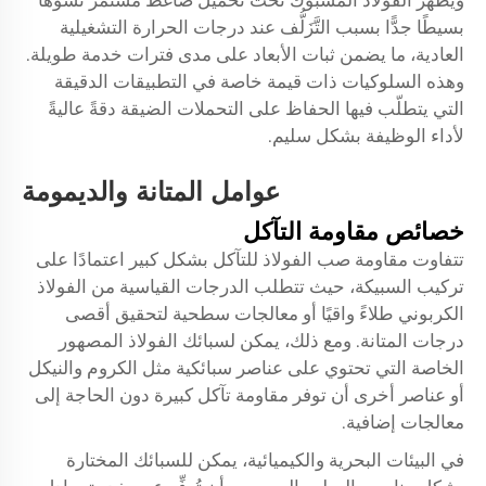
ويُظهر الفولاذ المسبوك تحت تحميل ضاغط مستمر تشوهًا
بسيطًا جدًّا بسبب التَّزَلُّف عند درجات الحرارة التشغيلية
العادية، ما يضمن ثبات الأبعاد على مدى فترات خدمة طويلة.
وهذه السلوكيات ذات قيمة خاصة في التطبيقات الدقيقة
التي يتطلّب فيها الحفاظ على التحملات الضيقة دقةً عاليةً
لأداء الوظيفة بشكل سليم.
عوامل المتانة والديمومة
خصائص مقاومة التآكل
تتفاوت مقاومة صب الفولاذ للتآكل بشكل كبير اعتمادًا على
تركيب السبيكة، حيث تتطلب الدرجات القياسية من الفولاذ
الكربوني طلاءً واقيًا أو معالجات سطحية لتحقيق أقصى
درجات المتانة. ومع ذلك، يمكن لسبائك الفولاذ المصهور
الخاصة التي تحتوي على عناصر سبائكية مثل الكروم والنيكل
أو عناصر أخرى أن توفر مقاومة تآكل كبيرة دون الحاجة إلى
معالجات إضافية.
في البيئات البحرية والكيميائية، يمكن للسبائك المختارة