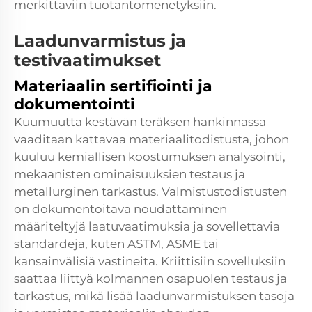
merkittäviin tuotantomenetyksiin.
Laadunvarmistus ja
testivaatimukset
Materiaalin sertifiointi ja
dokumentointi
Kuumuutta kestävän teräksen hankinnassa
vaaditaan kattavaa materiaalitodistusta, johon
kuuluu kemiallisen koostumuksen analysointi,
mekaanisten ominaisuuksien testaus ja
metallurginen tarkastus. Valmistustodistusten
on dokumentoitava noudattaminen
määriteltyjä laatuvaatimuksia ja sovellettavia
standardeja, kuten ASTM, ASME tai
kansainvälisiä vastineita. Kriittisiin sovelluksiin
saattaa liittyä kolmannen osapuolen testaus ja
tarkastus, mikä lisää laadunvarmistuksen tasoja