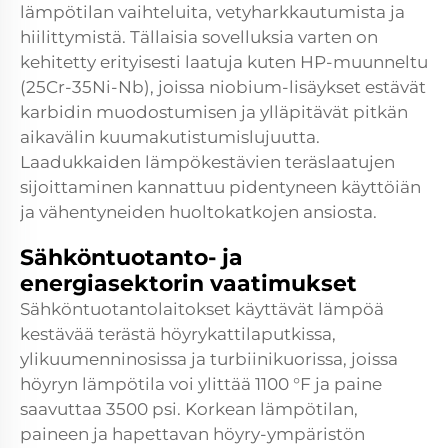
lämpötilan vaihteluita, vetyharkkautumista ja
hiilittymistä. Tällaisia sovelluksia varten on
kehitetty erityisesti laatuja kuten HP-muunneltu
(25Cr-35Ni-Nb), joissa niobium-lisäykset estävät
karbidin muodostumisen ja ylläpitävät pitkän
aikavälin kuumakutistumislujuutta.
Laadukkaiden lämpökestävien teräslaatujen
sijoittaminen kannattuu pidentyneen käyttöiän
ja vähentyneiden huoltokatkojen ansiosta.
Sähköntuotanto- ja
energiasektorin vaatimukset
Sähköntuotantolaitokset käyttävät lämpöä
kestävää terästä höyrykattilaputkissa,
ylikuumenninosissa ja turbiinikuorissa, joissa
höyryn lämpötila voi ylittää 1100 °F ja paine
saavuttaa 3500 psi. Korkean lämpötilan,
paineen ja hapettavan höyry-ympäristön