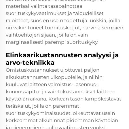
materiaalivalinta tasapainottaa
suorituskykyvaatimukset ja taloudelliset
rajoitteet, suosien usein todettuja luokkia, joilla
on vakiintuneet toimitusketjut, harvinaisempien
vaihtoehtojen sijaan, joilla on vain
marginaalisesti parempi suorituskyky.
Elinkaarikustannusten analyysi ja
arvo-tekniikka
Omistuskustannukset ulottuvat paljon
alkukustannusten ulkopuolelle, ja niihin
kuuluvat laitteen valmistus-, asennus-,
kunnossapito- ja vaihtokustannukset laitteen
käyttöiän aikana. Korkean tason lämpökestävät
teräskalut, joilla on paremmat
suorituskykyominaisuudet, oikeuttavat usein
korkeammat alkuhinnat pidemmän käyttöiän
ja pienempien huoltovaatimusten vuoksi.