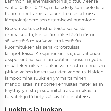
Lämmön laajenemiskerroin sijoittuu yleensä
välille 10–18 × 10⁻⁶/°C, mikä edellyttää huolellista
huomioonottamista suunnittelulaskelmissa
lämpölaajenemisen ottamiseksi huomioon.
Kreepinvastus edustaa toista keskeistä
ominaisuutta, koska
lämpökestävä teräs
on
säilytettävä muotivakautta kestävän
kuormituksen alaisena korotetuissa
lämpötiloissa. Kreepinurtumislujuus vähenee
eksponentiaalisesti lämpötilan nousun myötä,
mikä tekee oikean luokan valinnasta olennaisen
pitkäaikaisen luotettavuuden kannalta. Näiden
lämpöominaisuuksien ymmärtäminen
mahdollistaa insinöörien ennustaa materiaalin
käyttäytymistä ja suunnitella asianmukaisia
turvatekijöitä tietyissä käyttöolosuhteissa.
Luokitus ja luokan