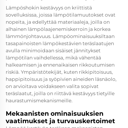
Lämpöshokin kestävyys on kriittistä
sovelluksissa, joissa lämpötilamuutokset ovat
nopeita, ja edellyttää materiaaleja, joilla on
alhainen lämpölaajenemiskerroin ja korkea
lämmönjohtavuus. Lämpöominaisuuksiltaan
tasapainoisten lämpökestävien teräslaatujen
avulla minimoidaan sisäiset jännitykset
lämpötilan vaihdellessa, mikä vähentää
halkeamisen ja ennenaikaisen rikkoutumisen
riskiä. Ympäristötekijät, kuten rikkipitoisuus,
happipitoisuus ja syöpivien aineiden läsnäolo,
on arvioitava voidakseen valita sopivat
teräslaatut, joilla on riittävä kestävyys tietyille
haurastumismekanismeille.
Mekaanisten ominaisuuksien
vaatimukset ja turvauskertoimet