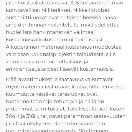
ja erikoisluokat maksavat 3–5 kertaa enemmän
kuin tavalliset hiiliteräkset. Nikkelipitoiset
austeniittiluokat ovat erityisen herkkiä raaka-
aineiden hinnan heilahtelulle, mikä edellyttää
huolellista hankintahetken valintaa
kustannusvaikutusten minimoimiseksi.
Alkuperäinen materiaalikustannus muodostaa
vain osan kokonaisprojektin taloudesta, sillä
valmistuksen monimutkaisuus ja
erikoishitsaustarpeet lisäävät kustannuksia.
Määrävaatimukset ja saatavuus vaikuttavat
myös materiaalivalintaan, koska jotkin erikoiset
kuumuutta kestävät teräsluokat ovat
tuotannoltaan rajoitetumpia ja niillä on
pidemmät toimitusajat. Tavalliset luokat, kuten
304H ja 316H, tarjoavat paremman saatavuuden
ja kilpailukykyisen hinnan korkeamman
tuotantotilavuuden ansiosta. Strateginen