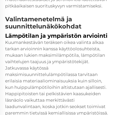
pitkäaikaisen suorituskyvyn varmistamiseksi.
Valintamenetelmä ja
suunnittelunäkökohdat
Lämpötilan ja ympäristön arviointi
Kuumankestävän teräksen oikea valinta alkaa
tarkan arvioinnin kanssa käyttöolosuhteista,
mukaan lukien maksimilämpötila, lämpötilan
vaihtelujen taajuus ja ympäristötekijät.
Jatkuvassa käytössä
maksimisuunnittelulämpötilassa tarvitaan
erilaisia materiaaliominaisuuksia kuin silloin,
kun huippulämpötiloihin altistutaan ajallisesti.
Happipitoisten tai pelkistävien kaasukeiden
läsnäolo vaikuttaa merkittävästi
laadunvalintaan, koska jotkin seokset toimivat
paremmin tietyissä kemiallisissa ympäristöissä.