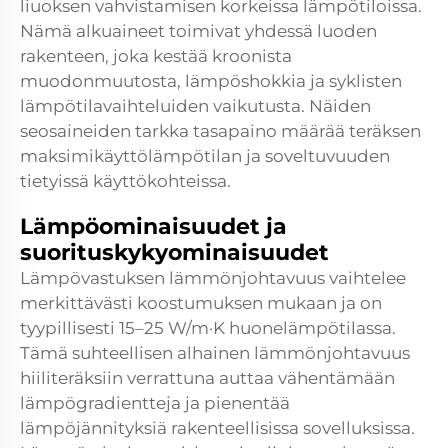
liuoksen vahvistamisen korkeissa lämpötiloissa.
Nämä alkuaineet toimivat yhdessä luoden
rakenteen, joka kestää kroonista
muodonmuutosta, lämpöshokkia ja syklisten
lämpötilavaihteluiden vaikutusta. Näiden
seosaineiden tarkka tasapaino määrää teräksen
maksimikäyttölämpötilan ja soveltuvuuden
tietyissä käyttökohteissa.
Lämpöominaisuudet ja
suorituskykyominaisuudet
Lämpövastuksen lämmönjohtavuus vaihtelee
merkittävästi koostumuksen mukaan ja on
tyypillisesti 15–25 W/m·K huonelämpötilassa.
Tämä suhteellisen alhainen lämmönjohtavuus
hiiliteräksiin verrattuna auttaa vähentämään
lämpögradientteja ja pienentää
lämpöjännityksiä rakenteellisissa sovelluksissa.