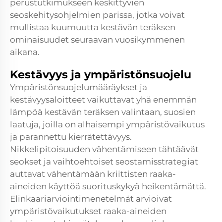
perustutkimukseen keskittyvien
seoskehitysohjelmien parissa, jotka voivat
mullistaa kuumuutta kestävän teräksen
ominaisuudet seuraavan vuosikymmenen
aikana.
Kestävyys ja ympäristönsuojelu
Ympäristönsuojelumääräykset ja
kestävyysaloitteet vaikuttavat yhä enemmän
lämpöä kestävän teräksen valintaan, suosien
laatuja, joilla on alhaisempi ympäristövaikutus
ja parannettu kierrätettävyys.
Nikkelipitoisuuden vähentämiseen tähtäävät
seokset ja vaihtoehtoiset seostamisstrategiat
auttavat vähentämään kriittisten raaka-
aineiden käyttöä suorituskykyä heikentämättä.
Elinkaariarviointimenetelmät arvioivat
ympäristövaikutukset raaka-aineiden