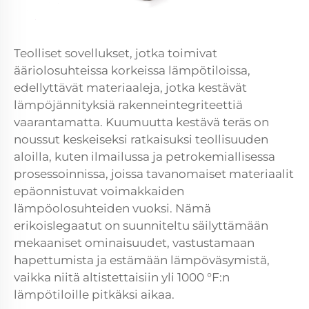
Teolliset sovellukset, jotka toimivat
ääriolosuhteissa korkeissa lämpötiloissa,
edellyttävät materiaaleja, jotka kestävät
lämpöjännityksiä rakenneintegriteettiä
vaarantamatta. Kuumuutta kestävä teräs on
noussut keskeiseksi ratkaisuksi teollisuuden
aloilla, kuten ilmailussa ja petrokemiallisessa
prosessoinnissa, joissa tavanomaiset materiaalit
epäonnistuvat voimakkaiden
lämpöolosuhteiden vuoksi. Nämä
erikoislegaatut on suunniteltu säilyttämään
mekaaniset ominaisuudet, vastustamaan
hapettumista ja estämään lämpöväsymistä,
vaikka niitä altistettaisiin yli 1000 °F:n
lämpötiloille pitkäksi aikaa.