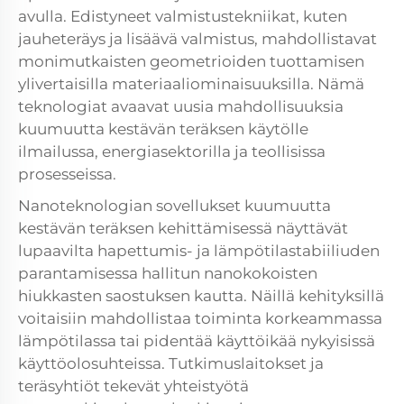
avulla. Edistyneet valmistustekniikat, kuten
jauheteräys ja lisäävä valmistus, mahdollistavat
monimutkaisten geometrioiden tuottamisen
ylivertaisilla materiaaliominaisuuksilla. Nämä
teknologiat avaavat uusia mahdollisuuksia
kuumuutta kestävän teräksen käytölle
ilmailussa, energiasektorilla ja teollisissa
prosesseissa.
Nanoteknologian sovellukset kuumuutta
kestävän teräksen kehittämisessä näyttävät
lupaavilta hapettumis- ja lämpötilastabiiliuden
parantamisessa hallitun nanokokoisten
hiukkasten saostuksen kautta. Näillä kehityksillä
voitaisiin mahdollistaa toiminta korkeammassa
lämpötilassa tai pidentää käyttöikää nykyisissä
käyttöolosuhteissa. Tutkimuslaitokset ja
teräsyhtiöt tekevät yhteistyötä