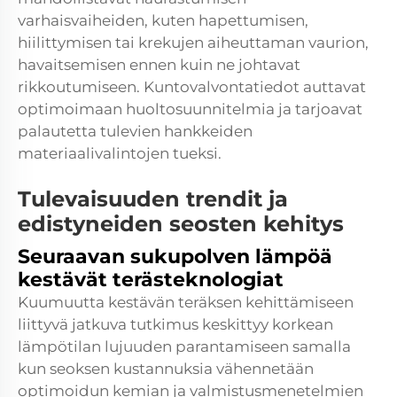
varhaisvaiheiden, kuten hapettumisen,
hiilittymisen tai krekujen aiheuttaman vaurion,
havaitsemisen ennen kuin ne johtavat
rikkoutumiseen. Kuntovalvontatiedot auttavat
optimoimaan huoltosuunnitelmia ja tarjoavat
palautetta tulevien hankkeiden
materiaalivalintojen tueksi.
Tulevaisuuden trendit ja
edistyneiden seosten kehitys
Seuraavan sukupolven lämpöä
kestävät terästeknologiat
Kuumuutta kestävän teräksen kehittämiseen
liittyvä jatkuva tutkimus keskittyy korkean
lämpötilan lujuuden parantamiseen samalla
kun seoksen kustannuksia vähennetään
optimoidun kemian ja valmistusmenetelmien