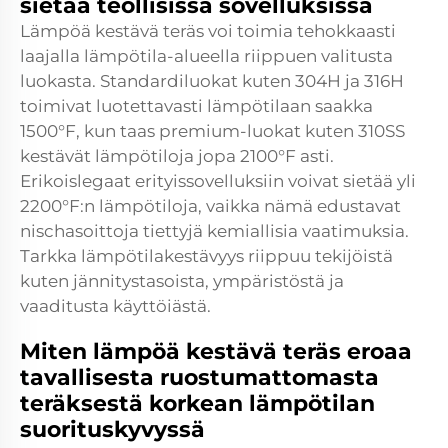
sietää teollisissa sovelluksissa
Lämpöä kestävä teräs voi toimia tehokkaasti
laajalla lämpötila-alueella riippuen valitusta
luokasta. Standardiluokat kuten 304H ja 316H
toimivat luotettavasti lämpötilaan saakka
1500°F, kun taas premium-luokat kuten 310SS
kestävät lämpötiloja jopa 2100°F asti.
Erikoislegaat erityissovelluksiin voivat sietää yli
2200°F:n lämpötiloja, vaikka nämä edustavat
nischasoittoja tiettyjä kemiallisia vaatimuksia.
Tarkka lämpötilakestävyys riippuu tekijöistä
kuten jännitystasoista, ympäristöstä ja
vaaditusta käyttöiästä.
Miten lämpöä kestävä teräs eroaa
tavallisesta ruostumattomasta
teräksestä korkean lämpötilan
suorituskyvyssä