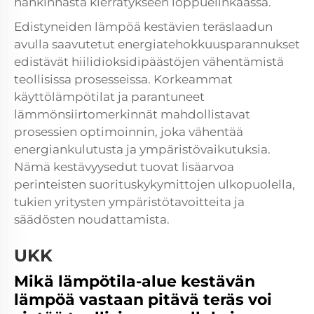
hankinnasta kierrätykseen loppuelinkaassa.
Edistyneiden lämpöä kestävien teräslaadun
avulla saavutetut energiatehokkuusparannukset
edistävät hiilidioksidipäästöjen vähentämistä
teollisissa prosesseissa. Korkeammat
käyttölämpötilat ja parantuneet
lämmönsiirtomerkinnät mahdollistavat
prosessien optimoinnin, joka vähentää
energiankulutusta ja ympäristövaikutuksia.
Nämä kestävyysedut tuovat lisäarvoa
perinteisten suorituskykymittojen ulkopuolella,
tukien yritysten ympäristötavoitteita ja
säädösten noudattamista.
UKK
Mikä lämpötila-alue kestävän
lämpöä vastaan pitävä teräs voi