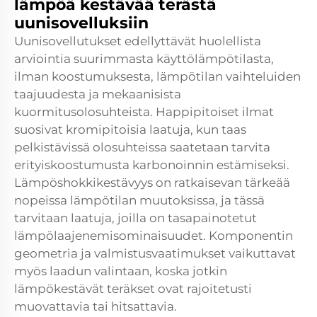
lämpöä kestävää terästä
uunisovelluksiin
Uunisovellutukset edellyttävät huolellista
arviointia suurimmasta käyttölämpötilasta,
ilman koostumuksesta, lämpötilan vaihteluiden
taajuudesta ja mekaanisista
kuormitusolosuhteista. Happipitoiset ilmat
suosivat kromipitoisia laatuja, kun taas
pelkistävissä olosuhteissa saatetaan tarvita
erityiskoostumusta karbonoinnin estämiseksi.
Lämpöshokkikestävyys on ratkaisevan tärkeää
nopeissa lämpötilan muutoksissa, ja tässä
tarvitaan laatuja, joilla on tasapainotetut
lämpölaajenemisominaisuudet. Komponentin
geometria ja valmistusvaatimukset vaikuttavat
myös laadun valintaan, koska jotkin
lämpökestävät teräkset ovat rajoitetusti
muovattavia tai hitsattavia.