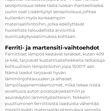
seospitoisuus tekee tästä luokan ihanteelliseksi
uunin osat Lisääntynyt seospitoisuus johtaa
kuitenkin myös korkeampiin
materiaalihintoihin, jotka edellyttävät
huolellista taloudellista arviointia
suorituskykyvaatimuksia kohtaan.
Ferriti- ja martensiti-vaihtoehdot
Ferriittiset lämpöä kestävät teräkset, kuten 409
ja 446, tarjoavat kustannustehokkaita ratkaisuja
kohtuullisiin lämpötiloihin jopa 1500°F asti.
Nämä laadut tarjoavat hyvän
lämmönjohtavuuden ja alhaiset
lämpölaajenemiskertoimet, mikä tekee niistä
soveltuvia auton poistojärjestelmiin ja
asuinkäytön lämmityslaitteisiin. Nikkelin
puuttuminen ferriittisistä laaduista vähentää
merkittävästi materiaalikustannuksia samalla