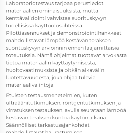
Laboratoriotestaus tarjoaa perustiedot
materiaalien ominaisuuksista, mutta
kenttävalidointi vahvistaa suorituskyvyn
todellisissa käyttöolosuhteissa.
Pilottiasennukset ja demonstroiointihankkeet
mahdollistavat lämpöä kestävän teräksen
suorituskyvyn arvioinnin ennen laajamittaisia
toteutuksia. Nämä ohjelmat tuottavat arvokasta
tietoa materiaalin käyttäytymisestä,
huoltovaatimuksista ja pitkän aikavälin
luotettavuudesta, joka ohjaa tulevia
materiaalivalintoja.
Etuisten testausmenetelmien, kuten
ultraäänitutkimuksen, röntgentutkimuksen ja
virratuksen testauksen, avulla seurataan lämpöä
kestävän teräksen kuntoa käytön aikana.
Säännölliset tarkastusajankohdat
mahdollistavat haurastumisen