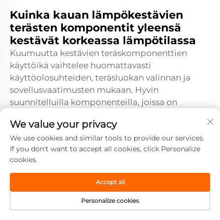
Kuinka kauan lämpökestävien
terästen komponentit yleensä
kestävät korkeassa lämpötilassa
Kuumuutta kestävien teräskomponenttien
käyttöikä vaihtelee huomattavasti
käyttöolosuhteiden, teräsluokan valinnan ja
sovellusvaatimusten mukaan. Hyvin
suunnitelluilla komponenteilla, joissa on
käytetty sopivia teräsluokkia, voidaan saavuttaa
We value your privacy
20–30 vuoden käyttöikä
We use cookies and similar tools to provide our services.
voimalaitossovelluksissa, kun taas
If you don't want to accept all cookies, click Personalize
raskaammissa olosuhteissa, kuten
cookies.
uudelleenmuodostusputkissa, tarvitaan vaihtoa
joka 5–10 vuosi. Säännöllinen tarkastus ja
Accept all
kunnonvalvonta auttavat optimoimaan
vaihtovälejä ja tunnistamaan mahdollisuudet
Personalize cookies
luokkien parannuksiin, jotka pidentävät