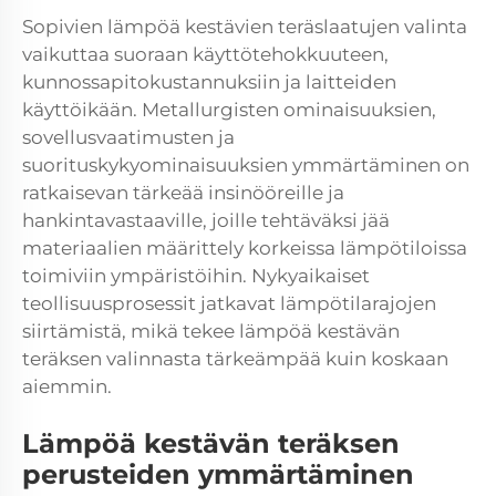
Sopivien lämpöä kestävien teräslaatujen valinta
vaikuttaa suoraan käyttötehokkuuteen,
kunnossapitokustannuksiin ja laitteiden
käyttöikään. Metallurgisten ominaisuuksien,
sovellusvaatimusten ja
suorituskykyominaisuuksien ymmärtäminen on
ratkaisevan tärkeää insinööreille ja
hankintavastaaville, joille tehtäväksi jää
materiaalien määrittely korkeissa lämpötiloissa
toimiviin ympäristöihin. Nykyaikaiset
teollisuusprosessit jatkavat lämpötilarajojen
siirtämistä, mikä tekee lämpöä kestävän
teräksen valinnasta tärkeämpää kuin koskaan
aiemmin.
Lämpöä kestävän teräksen
perusteiden ymmärtäminen