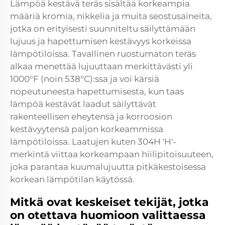
Lämpöä kestävä teräs sisältää korkeampia
määriä kromia, nikkelia ja muita seostusaineita,
jotka on erityisesti suunniteltu säilyttämään
lujuus ja hapettumisen kestävyys korkeissa
lämpötiloissa. Tavallinen ruostumaton teräs
alkaa menettää lujuuttaan merkittävästi yli
1000°F (noin 538°C):ssa ja voi kärsiä
nopeutuneesta hapettumisesta, kun taas
lämpöä kestävät laadut säilyttävät
rakenteellisen eheytensä ja korroosion
kestävyytensä paljon korkeammissa
lämpötiloissa. Laatujen kuten 304H 'H'-
merkintä viittaa korkeampaan hiilipitoisuuteen,
joka parantaa kuumalujuutta pitkäkestoisessa
korkean lämpötilan käytössä.
Mitkä ovat keskeiset tekijät, jotka
on otettava huomioon valittaessa