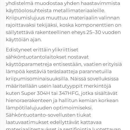
yhdistelmä muodostaa yhden haastavimmista
käyttöolosuhteista metallimateriaaleille.
Kriipumislujuus muuttuu materiaalin valinnan
rajoittavaksi tekijäksi, koska komponenttien on
säilytettävä rakenteellinen eheys 25–30 vuoden
käyttöiän ajan.
Edistyneet erittäin ylikriittiset
sähköntuotantolaitokset nostavat
käyttöparametreja entisestään, vaatien erityisiä
lämpöä kestäviä teräslaatteja parannetuilla
kriipumisominaisuuksilla. Näissä sovelluksissa
määritellään usein laatutyyppit merkintöjä
kuten Super 304H tai 347HFG, jotka sisältävät
hienoraerakenteen ja hallitun kemian korkean
lämpötilalujuuden optimoimiseksi.
Sähköntuotanto-sovellusten tiukat
laatuvaatimukset edellyttävät kattavaa
materiaalitestaukset ja sertifiointia luotettavan