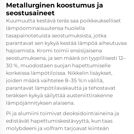
Metallurginen koostumus ja
seostusaineet
Kuumuutta kestävä teräs saa poikkeukselliset
lämpöominaisuutensa huolella
tasapainotetuista seostumuksista, jotka
parantavat sen kykyä kestää lämpöä aiheutuvaa
hajoamista. Kromi toimii ensisijaisena
seostumuksena, ja sen määrä on tyypillisesti 12–
30 %, muodostaen suojan hapettumiselle
korkeissa lämpötiloissa. Nikkelin lisäykset,
joiden määrä vaihtelee 8–35 %:n välillä,
parantavat lämpötilavakautta ja tehostavat
teräksen kykyä säilyttää austeniittirakenne
lämpöjännityksen alaisena.
Pi ja alumiini toimivat deoksidointiaineina ja
edistävät hapettumiskestävyyttä, kun taas
molybdeeni ja volfram tarjoavat kiinteän