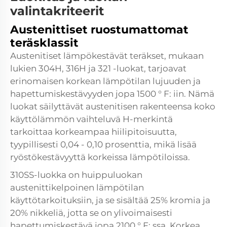
valintakriteerit
Austenittiset ruostumattomat
teräsklassit
Austenitiset lämpökestävät teräkset, mukaan
lukien 304H, 316H ja 321 -luokat, tarjoavat
erinomaisen korkean lämpötilan lujuuden ja
hapettumiskestävyyden jopa 1500 ° F: iin. Nämä
luokat säilyttävät austenitisen rakenteensa koko
käyttölämmön vaihteluvä H-merkintä
tarkoittaa korkeampaa hiilipitoisuutta,
tyypillisesti 0,04 - 0,10 prosenttia, mikä lisää
ryöstökestävyyttä korkeissa lämpötiloissa.
310SS-luokka on huippuluokan
austenittikelpoinen lämpötilan
käyttötarkoituksiin, ja se sisältää 25% kromia ja
20% nikkeliä, jotta se on ylivoimaisesti
hapettumiskestävä jopa 2100 ° F: ssa. Korkea