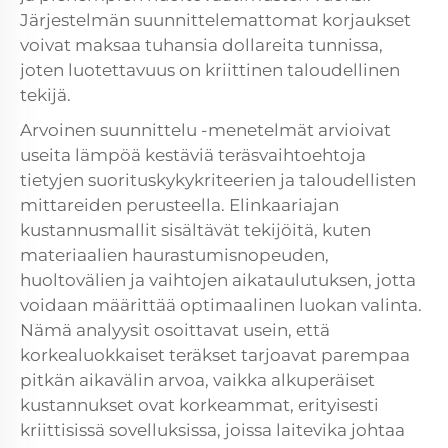
Järjestelmän suunnittelemattomat korjaukset
voivat maksaa tuhansia dollareita tunnissa,
joten luotettavuus on kriittinen taloudellinen
tekijä.
Arvoinen suunnittelu -menetelmät arvioivat
useita lämpöä kestäviä teräsvaihtoehtoja
tietyjen suorituskykykriteerien ja taloudellisten
mittareiden perusteella. Elinkaariajan
kustannusmallit sisältävät tekijöitä, kuten
materiaalien haurastumisnopeuden,
huoltovälien ja vaihtojen aikataulutuksen, jotta
voidaan määrittää optimaalinen luokan valinta.
Nämä analyysit osoittavat usein, että
korkealuokkaiset teräkset tarjoavat parempaa
pitkän aikavälin arvoa, vaikka alkuperäiset
kustannukset ovat korkeammat, erityisesti
kriittisissä sovelluksissa, joissa laitevika johtaa