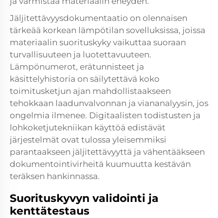
ja varmistaa materiaalin eheyden.
Jäljitettävyysdokumentaatio on olennaisen
tärkeää korkean lämpötilan sovelluksissa, joissa
materiaalin suorituskyky vaikuttaa suoraan
turvallisuuteen ja luotettavuuteen.
Lämpönumerot, erätunnisteet ja
käsittelyhistoria on säilytettävä koko
toimitusketjun ajan mahdollistaakseen
tehokkaan laadunvalvonnan ja viananalyysin, jos
ongelmia ilmenee. Digitaalisten todistusten ja
lohkoketjutekniikan käyttöä edistävät
järjestelmät ovat tulossa yleisemmiksi
parantaakseen jäljitettävyyttä ja vähentääkseen
dokumentointivirheitä kuumuutta kestävän
teräksen hankinnassa.
Suorituskyvyn validointi ja
kenttätestaus