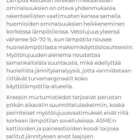
Lämpöä kestävän teräksen mekaanisten
ominaisuuksien on oltava yhdenmukaisia
rakenteellisten vaatimusten kanssa samalla
huomioiden ominaisuuksien heikkeneminen
korkeissa lämpötiloissa. Vetolujuus yleensä
vähenee 50–70 %, kun lämpötila nousee
huonelämpötilasta maksimikäyttöolosuhteisiin.
Myötölujuuden alenema noudattaa
samankaltaista suuntausta, mikä edellyttää
huolellista jännitysanalyysiä, jotta varmistetaan
riittävät turvamarginaalit koko
käyttölämpötila-alueella.
Kreepin murtumistiedot tarjoavat perustan
pitkän aikavälin suunnittelulaskelmiin, koska
perinteiset myötölujuusvaatimukset eivät riitä
korkean lämpötilan sovelluksissa. ASME:n
kattiloiden ja paineastioiden koodi tarjoaa
sallitut jännityksen arvot laajojen