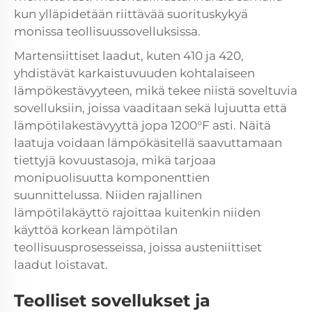
kun ylläpidetään riittävää suorituskykyä
monissa teollisuussovelluksissa.
Martensiittiset laadut, kuten 410 ja 420,
yhdistävät karkaistuvuuden kohtalaiseen
lämpökestävyyteen, mikä tekee niistä soveltuvia
sovelluksiin, joissa vaaditaan sekä lujuutta että
lämpötilakestävyyttä jopa 1200°F asti. Näitä
laatuja voidaan lämpökäsitellä saavuttamaan
tiettyjä kovuustasoja, mikä tarjoaa
monipuolisuutta komponenttien
suunnittelussa. Niiden rajallinen
lämpötilakäyttö rajoittaa kuitenkin niiden
käyttöä korkean lämpötilan
teollisuusprosesseissa, joissa austeniittiset
laadut loistavat.
Teolliset sovellukset ja