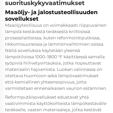
suorituskykyvaatimukset
Maaöljy- ja jalostusteollisuuden
sovellukset
Maaöljyteollisuus on voimakkaasti riippuvainen
lämpöä kestävästä teräksestä kriittisissä
prosessilaitteissa, kuten reformointiputkissa,
rikkomisuuneissa ja lämmönvaihtimien osissa.
Näitä sovelluksia käytetään yleensä
lämpötiloissa 1000–1800 °F käsittäessä samalla
syöpiviä hiilivetyvirtauksia, jotka nopeuttavat
materiaalin hajoamista. Luokan valinnassa on
otettava huomioon sekä lämpövaatimukset
että kemiallinen yhteensopivuus, jotta
varmistetaan ennenaikaisen vaurion estäminen.
Reformputkisovellukset edustavat yhtä
vaativimmista käyttökohteista lämpökestävälle
teräkselle, vaaten materiaaleja, jotka kestävät