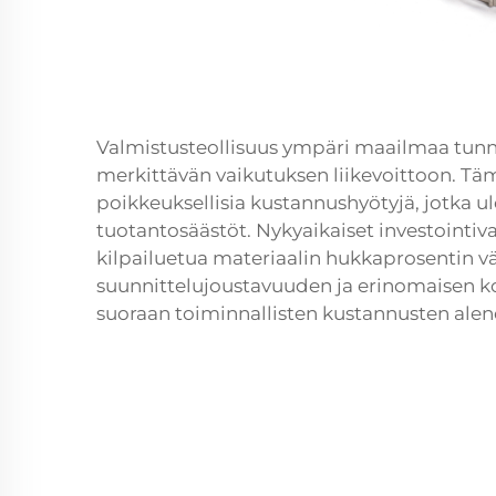
Valmistusteollisuus ympäri maailmaa tun
merkittävän vaikutuksen liikevoittoon. T
poikkeuksellisia kustannushyötyjä, jotka u
tuotantosäästöt. Nykyaikaiset investointiva
kilpailuetua materiaalin hukkaprosentin 
suunnittelujoustavuuden ja erinomaisen k
suoraan toiminnallisten kustannusten ale