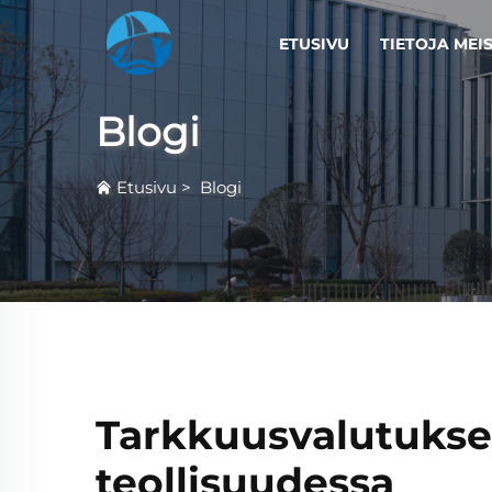
ETUSIVU
TIETOJA MEI
Blogi
Etusivu
>
Blogi
Tarkkuusvalutukse
teollisuudessa