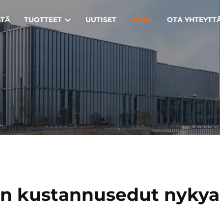
STÄ
TUOTTEET
UUTISET
BLOGI
OTA YHTEYTT
n kustannusedut nykya