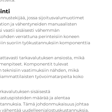
itteita.
inti
nnustekijää, jossa sijoitusvalumuotimet
ation ja vähentyneiden manuaalisten
i vaatii sisäisesti vähemmän
kohden verrattuna perinteisiin koneen
iin suoriin työkustannuksiin komponenttia
ttavasti tarkavalutuksen ansiosta, mikä
oimenpiteet. Komponentit tulevat
in teknisiin vaatimuksiin nähden, mikä
liammattilaisten työvoimatarpeita koko
kavalutuksen sisäisestä
astuspisteiden määrää ja alentaa
ustannuksia. Tämä johdonmukaisuus johtaa
a vähentää uudelleenjalostuskustannuksia,