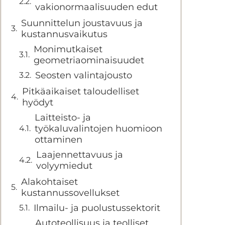
vakionormaalisuuden edut
Suunnittelun joustavuus ja
kustannusvaikutus
Monimutkaiset
geometriaominaisuudet
Seosten valintajousto
Pitkäaikaiset taloudelliset
hyödyt
Laitteisto- ja
työkaluvalintojen huomioon
ottaminen
Laajennettavuus ja
volyymiedut
Alakohtaiset
kustannussovellukset
Ilmailu- ja puolustussektorit
Autoteollisuus ja teolliset