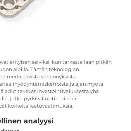
vat erityisen selviksi, kun tarkastellaan pitkän
uuden aloilla. Tämän teknologian
vat merkittävistä vähennyksistä
teriaalihyödyntämiskerroista ja ajan myötä
 edut tekevät investointivaluksesta yhä
lle, jotka pyrkivät optimoimaan
vät korkeita laatuvaatimuksia.
llinen analyysi