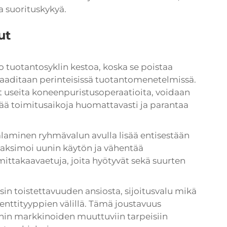
a suorituskykyä.
ut
o tuotantosyklin kestoa, koska se poistaa
i vaaditaan perinteisissä tuotantomenetelmissä.
t useita koneenpuristusoperaatioita, voidaan
tää toimitusaikoja huomattavasti ja parantaa
aminen ryhmävalun avulla lisää entisestään
ksimoi uunin käytön ja vähentää
mittakaavaetuja, joita hyötyvät sekä suurten
in toistettavuuden ansiosta,
sijoitusvalu
mikä
nttityyppien välillä. Tämä joustavuus
nin markkinoiden muuttuviin tarpeisiin