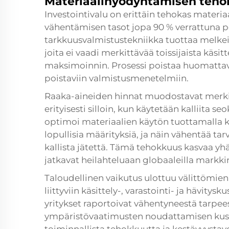
Materiaalihyödyntämisen teh
Investointivalu on erittäin tehokas materia
vähentämisen tasot jopa 90 % verrattuna p
tarkkuusvalmistustekniikka tuottaa melk
joita ei vaadi merkittävää toissijaista käs
maksimoinnin. Prosessi poistaa huomattavat 
poistaviin valmistusmenetelmiin.
Raaka-aineiden hinnat muodostavat merki
erityisesti silloin, kun käytetään kalliita se
optimoi materiaalien käytön tuottamalla k
lopullisia määrityksiä, ja näin vähentää tar
kallista jätettä. Tämä tehokkuus kasvaa y
jatkavat heilahteluaan globaaleilla markkin
Taloudellinen vaikutus ulottuu välittömien 
liittyviin käsittely-, varastointi- ja hävity
yritykset raportoivat vähentyneestä tarpees
ympäristövaatimusten noudattamisen kusta