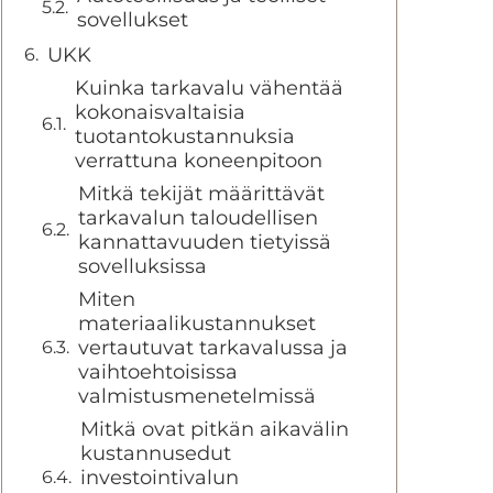
sovellukset
UKK
Kuinka tarkavalu vähentää
kokonaisvaltaisia
tuotantokustannuksia
verrattuna koneenpitoon
Mitkä tekijät määrittävät
tarkavalun taloudellisen
kannattavuuden tietyissä
sovelluksissa
Miten
materiaalikustannukset
vertautuvat tarkavalussa ja
vaihtoehtoisissa
valmistusmenetelmissä
Mitkä ovat pitkän aikavälin
kustannusedut
investointivalun