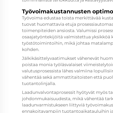
toiminnallista tehokkuutta ja kestävyystavo
Työvoimakustannusten optimo
Työvoima edustaa toista merkittävää kusta
tuovat huomattavia etuja prosessiautoma
toimenpiteiden ansiosta. Valumissi prosess
osaajatyöntekijöitä valmistettua yksikköä 
työstötoimintoihin, mikä johtaa matalamp
kohden.
Jälkikäsittelyvaatimukset vähenevät huoma
poistaa monia työläsvalaiset viimeistelyt
valutusprosessista lähes valmiina lopullisi
vähentää sekä ammattitaitoisten että puo
tuotantolinjalla.
Laadunvalvontaprosessit hyötyvät myös tar
johdonmukaisuudesta, mikä vähentää tark
laadunvarmistukseen liittyviä työvoimak
ennakoitavampiin tuotantoaikatauluihin j