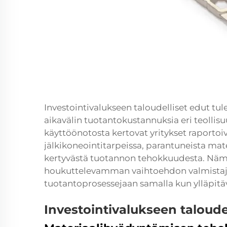
Investointivalukseen taloudelliset edut tule
aikavälin tuotantokustannuksia eri teollis
käyttöönotosta kertovat yritykset raportoi
jälkikoneointitarpeissa, parantuneista ma
kertyvästä tuotannon tehokkuudesta. Nämä
houkuttelevamman vaihtoehdon valmistaji
tuotantoprosessejaan samalla kun ylläpitä
Investointivalukseen taloude