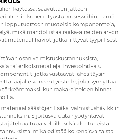
okkuus
alien käytössä, saavuttaen jätteen
erinteisiin koneen työstöprosesseihin. Tämä
ein lopputuotteen muotoisia komponentteja,
ittelyä, mikä mahdollistaa raaka-aineiden arvon
materiaalihäviöt, jotka liittyvät tyypillisesti
ttävän osan valmistuskustannuksista,
oksia tai erikoismetalleja. Investointivalu
omponentit, jotka vastaavat lähes täysin
vetta laajalle koneen työstölle, joka synnyttää
hä tärkeämmäksi, kun raaka-aineiden hinnat
oilla.
materiaalisäästöjen lisäksi valmistushävikkiin
skustannuksiin. Sijoitusvaluuta hyödyntävät
ta jätehuoltopalveluille sekä alentuneista
nnuksista, mikä edistää kokonaisvaltaista