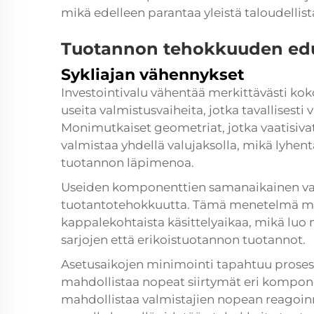
mikä edelleen parantaa yleistä taloudellist
Tuotannon tehokkuuden ed
Sykliajan vähennykset
Investointivalu vähentää merkittävästi kok
useita valmistusvaiheita, jotka tavallisest
Monimutkaiset geometriat, jotka vaatisiva
valmistaa yhdellä valujaksolla, mikä lyhen
tuotannon läpimenoa.
Useiden komponenttien samanaikainen val
tuotantotehokkuutta. Tämä menetelmä ma
kappalekohtaista käsittelyaikaa, mikä luo 
sarjojen että erikoistuotannon tuotannot.
Asetusaikojen minimointi tapahtuu prosess
mahdollistaa nopeat siirtymät eri kompone
mahdollistaa valmistajien nopean reagoin