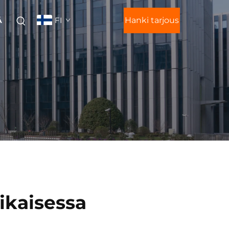
FI
Hanki tarjous
Ä
ikaisessa