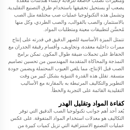
ومتغيرات تصلب خاضعة للرقابة لإنشاء هندسات معقدة
يصعب أو يستحيل تحقيقها باستخدام طرق التصنيع التقليدية.
وتشمل هذه التكنولوجيا عمليات صب مختلفة مثل الصب
بالاستثمار، والصب بالقوالب، والصب الطردي، وكل منها
مُحسَّن لتطبيقات معينة ومتطلبات المواد.
تتمثل الميزة الأساسية للصهر الدقيق في قدرته على إنتاج
ممرات داخلية معقدة، وتجاويف، وأقسام رقيقة الجدران مع
الحفاظ على تحملات ضيقة طوال المكون. تمكن برامج
النمذجة والمحاكاة المتقدمة المهندسين من تحسين تصاميم
الصب قبل الإنتاج، مما يلغي العيوب المحتملة ويضمن جودة
متسقة. تقلل هذه القدرة التنبؤية بشكل كبير من وقت
التطوير والتكاليف المرتبطة به بالمقارنة مع الأساليب
التقليدية القائمة على التجربة والخطأ.
كفاءة المواد وتقليل الهدر
يُعد أحد أهم جوانب تكنولوجيا الصب الدقيق التي توفر
التكاليف هو معدلات استخدام المواد المتفوقة. على عكس
عمليات التصنيع الاستنزافية التي تزيل كميات كبيرة من