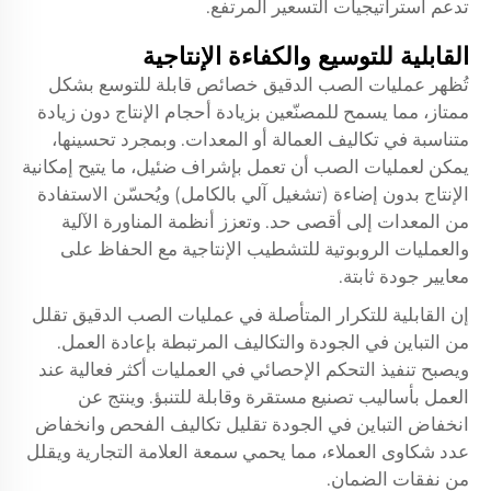
تدعم استراتيجيات التسعير المرتفع.
القابلية للتوسيع والكفاءة الإنتاجية
تُظهر عمليات الصب الدقيق خصائص قابلة للتوسع بشكل
ممتاز، مما يسمح للمصنّعين بزيادة أحجام الإنتاج دون زيادة
متناسبة في تكاليف العمالة أو المعدات. وبمجرد تحسينها،
يمكن لعمليات الصب أن تعمل بإشراف ضئيل، ما يتيح إمكانية
الإنتاج بدون إضاءة (تشغيل آلي بالكامل) ويُحسّن الاستفادة
من المعدات إلى أقصى حد. وتعزز أنظمة المناورة الآلية
والعمليات الروبوتية للتشطيب الإنتاجية مع الحفاظ على
معايير جودة ثابتة.
إن القابلية للتكرار المتأصلة في عمليات الصب الدقيق تقلل
من التباين في الجودة والتكاليف المرتبطة بإعادة العمل.
ويصبح تنفيذ التحكم الإحصائي في العمليات أكثر فعالية عند
العمل بأساليب تصنيع مستقرة وقابلة للتنبؤ. وينتج عن
انخفاض التباين في الجودة تقليل تكاليف الفحص وانخفاض
عدد شكاوى العملاء، مما يحمي سمعة العلامة التجارية ويقلل
من نفقات الضمان.