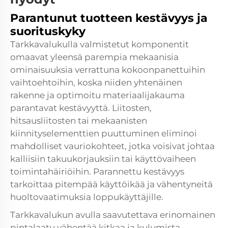
Parantunut tuotteen kestävyys ja
suorituskyky
Tarkkavalukulla valmistetut komponentit
omaavat yleensä parempia mekaanisia
ominaisuuksia verrattuna kokoonpanettuihin
vaihtoehtoihin, koska niiden yhtenäinen
rakenne ja optimoitu materiaalijakauma
parantavat kestävyyttä. Liitosten,
hitsausliitosten tai mekaanisten
kiinnityselementtien puuttuminen eliminoi
mahdolliset vauriokohteet, jotka voisivat johtaa
kalliisiin takuukorjauksiin tai käyttövaiheen
toimintahäiriöihin. Parannettu kestävyys
tarkoittaa pitempää käyttöikää ja vähentyneitä
huoltovaatimuksia loppukäyttäjille.
Tarkkavalukun avulla saavutettava erinomainen
pintalaatu vähentää kitkaa ja kulumista