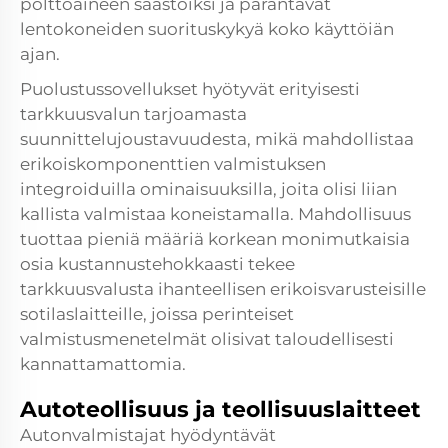
polttoaineen säästöiksi ja parantavat
lentokoneiden suorituskykyä koko käyttöiän
ajan.
Puolustussovellukset hyötyvät erityisesti
tarkkuusvalun tarjoamasta
suunnittelujoustavuudesta, mikä mahdollistaa
erikoiskomponenttien valmistuksen
integroiduilla ominaisuuksilla, joita olisi liian
kallista valmistaa koneistamalla. Mahdollisuus
tuottaa pieniä määriä korkean monimutkaisia
osia kustannustehokkaasti tekee
tarkkuusvalusta ihanteellisen erikoisvarusteisille
sotilaslaitteille, joissa perinteiset
valmistusmenetelmät olisivat taloudellisesti
kannattamattomia.
Autoteollisuus ja teollisuuslaitteet
Autonvalmistajat hyödyntävät