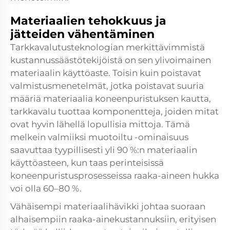
Materiaalien tehokkuus ja
jätteiden vähentäminen
Tarkkavalutusteknologian merkittävimmistä
kustannussäästötekijöistä on sen ylivoimainen
materiaalin käyttöaste. Toisin kuin poistavat
valmistusmenetelmät, jotka poistavat suuria
määriä materiaalia koneenpuristuksen kautta,
tarkkavalu tuottaa komponentteja, joiden mitat
ovat hyvin lähellä lopullisia mittoja. Tämä
melkein valmiiksi muotoiltu -ominaisuus
saavuttaa tyypillisesti yli 90 %:n materiaalin
käyttöasteen, kun taas perinteisissä
koneenpuristusprosesseissa raaka-aineen hukka
voi olla 60–80 %.
Vähäisempi materiaalihävikki johtaa suoraan
alhaisempiin raaka-ainekustannuksiin, erityisen