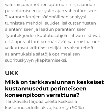
valumisparametrien optimointiin, saannon
parantamiseen ja syklin ajan vähentämiseen.
Tuotantotietojen säännöllinen analyysi
tunnistaa mahdollisuudet lisäkustannusten
alentamiseen ja laadun parantamiseen.
Työntekijöiden koulutusohjelmat varmistavat,
että operaattorit ymmärtävät valumislaatuun
vaikuttavat kriittiset tekijät ja voivat tehdä
asianmukaisia säätöjä optimaalisen
suorituskyvyn ylläpitämiseksi.
UKK
Mikä on tarkkavalunnan keskeiset
kustannusedut perinteiseen
koneenpitoon verrattuna?
Tarkkavalu tarjoaa useita keskeisiä
kustannusedullisuksia, kuten yli 90 %:n