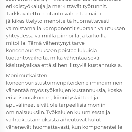
erikoistyökaluja ja merkittävät työtunnit.
Tarkkavalettu tuotanto vähentää näitä
jälkikäsittelytoimenpiteitä huomattavasti
valmistamalla komponentit suoraan valutuksen
yhteydessä valmiilla pinnoilla ja tarkoilla
mitoilla. Tämä vähentynyt tarve
koneenpuristukseen poistaa lukuisia
tuotantovaiheita, mikä vähentää sekä
käsittelyaikaa että siihen liittyviä kustannuksia.
Monimutkaisten
koneenpuristustoimenpiteiden eliminoiminen
vähentää myös työkalujen kustannuksia, koska
erikoisporakoneet, kiinnityslaitteet ja
apuvälineet eivät ole tarpeellisia moniin
ominaisuuksiin. Työkalujen kulumisesta ja
vaihtokustannuksista aiheutuvat kulut
vähenevät huomattavasti, kun komponenteille