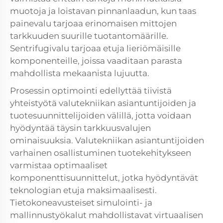
muotoja ja loistavan pinnanlaadun, kun taas
painevalu tarjoaa erinomaisen mittojen
tarkkuuden suurille tuotantomäärille.
Sentrifugivalu tarjoaa etuja lieriömäisille
komponenteille, joissa vaaditaan parasta
mahdollista mekaanista lujuutta.
Prosessin optimointi edellyttää tiivistä
yhteistyötä valutekniikan asiantuntijoiden ja
tuotesuunnittelijoiden välillä, jotta voidaan
hyödyntää täysin tarkkuusvalujen
ominaisuuksia. Valutekniikan asiantuntijoiden
varhainen osallistuminen tuotekehitykseen
varmistaa optimaaliset
komponenttisuunnittelut, jotka hyödyntävät
teknologian etuja maksimaalisesti.
Tietokoneavusteiset simulointi- ja
mallinnustyökalut mahdollistavat virtuaalisen