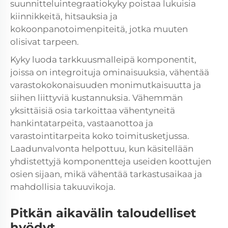
suunnitteluintegraatiokyky poistaa lukuisia
kiinnikkeitä, hitsauksia ja
kokoonpanotoimenpiteitä, jotka muuten
olisivat tarpeen.
Kyky luoda
tarkkuusmalleipä
komponentit,
joissa on integroituja ominaisuuksia, vähentää
varastokokonaisuuden monimutkaisuutta ja
siihen liittyviä kustannuksia. Vähemmän
yksittäisiä osia tarkoittaa vähentyneitä
hankintatarpeita, vastaanottoa ja
varastointitarpeita koko toimitusketjussa.
Laadunvalvonta helpottuu, kun käsitellään
yhdistettyjä komponentteja useiden koottujen
osien sijaan, mikä vähentää tarkastusaikaa ja
mahdollisia takuuvikoja.
Pitkän aikavälin taloudelliset
hyödyt