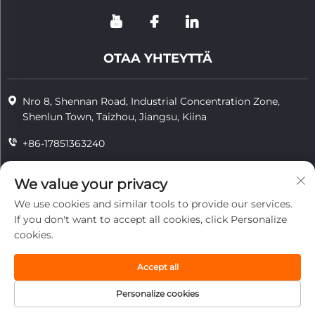
OTAA YHTEYTTÄ
Nro 8, Shennan Road, Industrial Concentration Zone,
Shenlun Town, Taizhou, Jiangsu, Kiina
+86-17851363240
+86-15724965826
We value your privacy
[email protected]
We use cookies and similar tools to provide our services.
If you don't want to accept all cookies, click Personalize
cookies.
Copyright © 2025 Jiangsu Tongzhou Heat Resistant Technology
Co., Ltd. Kaikki oikeudet pidätetään.
Accept all
yksityisyys
Personalize cookies