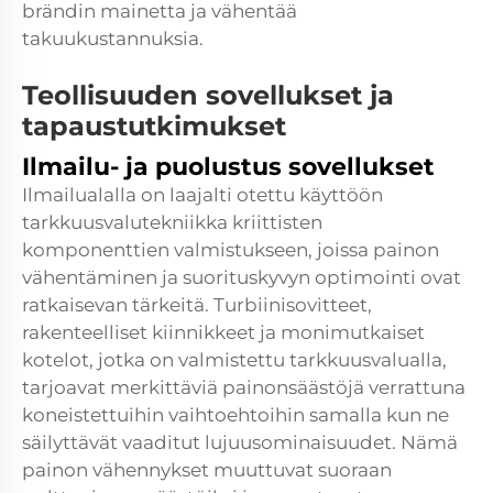
brändin mainetta ja vähentää
takuukustannuksia.
Teollisuuden sovellukset ja
tapaustutkimukset
Ilmailu- ja puolustus sovellukset
Ilmailualalla on laajalti otettu käyttöön
tarkkuusvalutekniikka kriittisten
komponenttien valmistukseen, joissa painon
vähentäminen ja suorituskyvyn optimointi ovat
ratkaisevan tärkeitä. Turbiinisovitteet,
rakenteelliset kiinnikkeet ja monimutkaiset
kotelot, jotka on valmistettu tarkkuusvalualla,
tarjoavat merkittäviä painonsäästöjä verrattuna
koneistettuihin vaihtoehtoihin samalla kun ne
säilyttävät vaaditut lujuusominaisuudet. Nämä
painon vähennykset muuttuvat suoraan