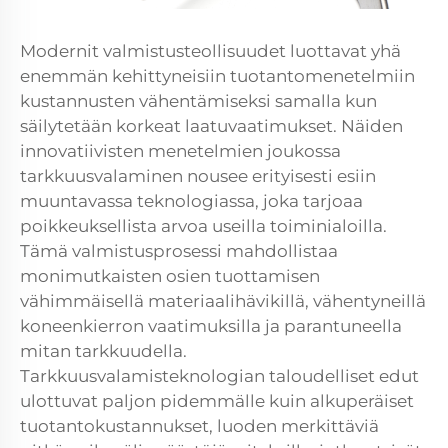
Modernit valmistusteollisuudet luottavat yhä
enemmän kehittyneisiin tuotantomenetelmiin
kustannusten vähentämiseksi samalla kun
säilytetään korkeat laatuvaatimukset. Näiden
innovatiivisten menetelmien joukossa
tarkkuusvalaminen nousee erityisesti esiin
muuntavassa teknologiassa, joka tarjoaa
poikkeuksellista arvoa useilla toiminialoilla.
Tämä valmistusprosessi mahdollistaa
monimutkaisten osien tuottamisen
vähimmäisellä materiaalihävikillä, vähentyneillä
koneenkierron vaatimuksilla ja parantuneella
mitan tarkkuudella.
Tarkkuusvalamisteknologian taloudelliset edut
ulottuvat paljon pidemmälle kuin alkuperäiset
tuotantokustannukset, luoden merkittäviä