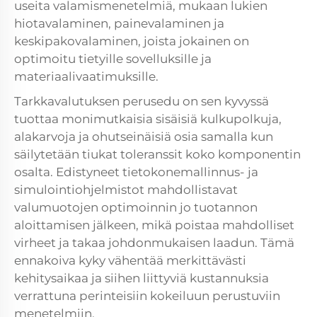
useita valamismenetelmiä, mukaan lukien
hiotavalaminen, painevalaminen ja
keskipakovalaminen, joista jokainen on
optimoitu tietyille sovelluksille ja
materiaalivaatimuksille.
Tarkkavalutuksen perusedu on sen kyvyssä
tuottaa monimutkaisia sisäisiä kulkupolkuja,
alakarvoja ja ohutseinäisiä osia samalla kun
säilytetään tiukat toleranssit koko komponentin
osalta. Edistyneet tietokonemallinnus- ja
simulointiohjelmistot mahdollistavat
valumuotojen optimoinnin jo tuotannon
aloittamisen jälkeen, mikä poistaa mahdolliset
virheet ja takaa johdonmukaisen laadun. Tämä
ennakoiva kyky vähentää merkittävästi
kehitysaikaa ja siihen liittyviä kustannuksia
verrattuna perinteisiin kokeiluun perustuviin
menetelmiin.