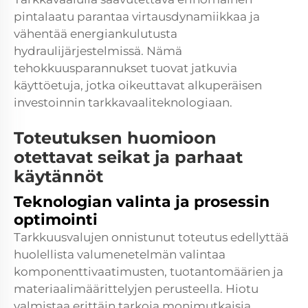
pintalaatu parantaa virtausdynamiikkaa ja
vähentää energiankulutusta
hydraulijärjestelmissä. Nämä
tehokkuusparannukset tuovat jatkuvia
käyttöetuja, jotka oikeuttavat alkuperäisen
investoinnin tarkkavaaliteknologiaan.
Toteutuksen huomioon
otettavat seikat ja parhaat
käytännöt
Teknologian valinta ja prosessin
optimointi
Tarkkuusvalujen onnistunut toteutus edellyttää
huolellista valumenetelmän valintaa
komponenttivaatimusten, tuotantomäärien ja
materiaalimäärittelyjen perusteella. Hiotu
valmistaa erittäin tarkoja monimutkaisia