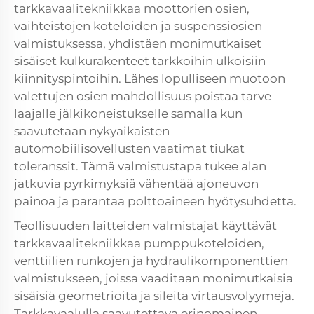
tarkkavaalitekniikkaa moottorien osien,
vaihteistojen koteloiden ja suspenssiosien
valmistuksessa, yhdistäen monimutkaiset
sisäiset kulkurakenteet tarkkoihin ulkoisiin
kiinnityspintoihin. Lähes lopulliseen muotoon
valettujen osien mahdollisuus poistaa tarve
laajalle jälkikoneistukselle samalla kun
saavutetaan nykyaikaisten
automobiilisovellusten vaatimat tiukat
toleranssit. Tämä valmistustapa tukee alan
jatkuvia pyrkimyksiä vähentää ajoneuvon
painoa ja parantaa polttoaineen hyötysuhdetta.
Teollisuuden laitteiden valmistajat käyttävät
tarkkavaalitekniikkaa pumppukoteloiden,
venttiilien runkojen ja hydraulikomponenttien
valmistukseen, joissa vaaditaan monimutkaisia
sisäisiä geometrioita ja sileitä virtausvolyymeja.
Tarkkavaalulla saavutettava erinomainen