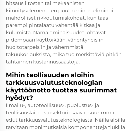
hitsausliitosten tai mekaanisten
kiinnityselementtien puuttuminen eliminoi
mahdolliset rikkoutumiskohdat, kun taas
parempi pintalaatu vähentää kitkaa ja
kulumista. Nämä ominaisuudet johtavat
pidempään käyttöikään, vähentyneisiin
huoltotarpeisiin ja vähemmistä
takuukorjauksista, mikä tuo merkittäviä pitkän
tähtäimen kustannussäästöjä.
Mihin teollisuuden aloihin
tarkkuusvalutusteknologian
käyttöönotto tuottaa suurimmat
hyödyt?
Ilmailu-, autoteollisuus-, puolustus- ja
teollisuuslaitteistosektorit saavat suurimmat
edut tarkkuusvalutusteknologiasta. Näillä aloilla
tarvitaan monimutkaisia komponentteja tiukilla