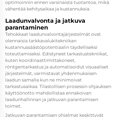
optimoinnin ennen varsinaista tuotantoa, mikä
vähentää kehitysaikaa ja kustannuksia.
Laadunvalvonta ja jatkuva
parantaminen
Tehokkaat laadunvalvontajärjestelmät ovat
olennaisia tarkkavalukitekniikan
kustannussäästöpotentiaalin täydelliseksi
toteuttamiseksi. Edistyneet tarkastustekniikat,
kuten koordinaattimittakoneet,
röntgentarkastus ja automatisoidut visuaaliset
järjestelmät, varmistavat yhdenmukaisen
laadun samalla kun ne minimoivat
tarkastusaikaa. Tilastollisen prosessin ohjauksen
käyttöönotto mahdollistaa ennakoivan
laadunhallinnan ja jatkuvan parantamisen
toimet.
Jatkuvan parantamisen ohjelmat keskittyvät