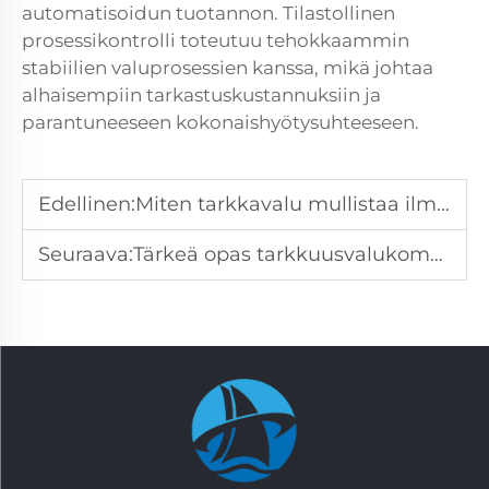
automatisoidun tuotannon. Tilastollinen
prosessikontrolli toteutuu tehokkaammin
stabiilien valuprosessien kanssa, mikä johtaa
alhaisempiin tarkastuskustannuksiin ja
parantuneeseen kokonaishyötysuhteeseen.
Edellinen:
Miten tarkkavalu mullistaa ilmailuteollisuuden osia
Seuraava:
Tärkeä opas tarkkuusvalukomponenttien materiaaleihin