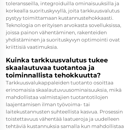
toleransseilla, integroiduilla ominaisuuksilla ja
korkealla suorituskyvyllä, joita tarkkuusvalutus
pystyy toimittamaan kustannustehokkaasti.
Teknologia on erityisen arvokasta sovelluksissa,
joissa painon vähentäminen, rakenteiden
yhdistäminen ja suorituskyvyn optimointi ovat
kriittisiä vaatimuksia.
Kuinka tarkkuusvalutus tukee
skaalautuvaa tuotantoa ja
toiminnallista tehokkuutta?
Tarkkuusvalukappaleiden tuotanto osoittaa
erinomaisia skaalautuvuusominaisuuksia, mikä
mahdollistaa valmistajien tuotantotilojen
laajentamisen ilman työvoima- tai
laitekustannusten suhteellista kasvua. Prosessin
toistettavuus vähentää laatueroja ja uudelleen
tehtäviä kustannuksia samalla kun mahdollistaa