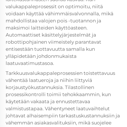
valukappaleprosessit on optimoitu, niitä
voidaan käyttää vähimmäisvalvonnalla, mikä
mahdollistaa valojen pois -tuotannon ja
maksimoi laitteiden käyttöasteen.
Automaattiset käsittelyjärjestelmät ja
robottipohjainen viimeistely parantavat
entisestään tuottavuutta samalla kun
ylläpidetään johdonmukaista
laatuvaatimustasoa.
Tarkkuusvalukappaleprosessien toistettavuus
vähentää laatueroja ja niihin liittyviä
korjaustyökustannuksia. Tilastollinen
prosessikontrolli toimii tehokkaammin, kun
käytetään vakaata ja ennustettavaa
valmistustapaa. Vähentyneet laatuvaihtelut
johtavat alhaisempiin tarkastuskustannuksiin ja
vähemmän asiakasvalituksiin, mikä suojelee