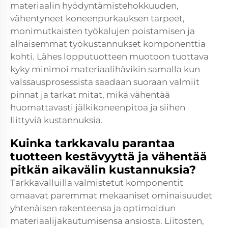
materiaalin hyödyntämistehokkuuden,
vähentyneet koneenpurkauksen tarpeet,
monimutkaisten työkalujen poistamisen ja
alhaisemmat työkustannukset komponenttia
kohti. Lähes lopputuotteen muotoon tuottava
kyky minimoi materiaalihävikin samalla kun
valssausprosessista saadaan suoraan valmiit
pinnat ja tarkat mitat, mikä vähentää
huomattavasti jälkikoneenpitoa ja siihen
liittyviä kustannuksia.
Kuinka tarkkavalu parantaa
tuotteen kestävyyttä ja vähentää
pitkän aikavälin kustannuksia?
Tarkkavalluilla valmistetut komponentit
omaavat paremmat mekaaniset ominaisuudet
yhtenäisen rakenteensa ja optimoidun
materiaalijakautumisensa ansiosta. Liitosten,