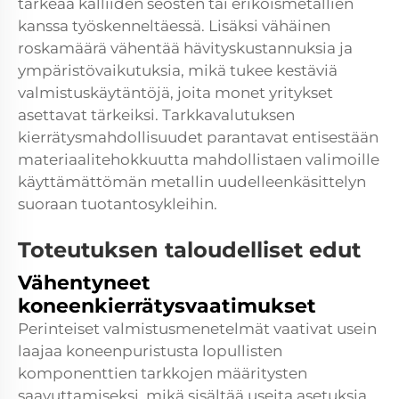
tärkeää kalliiden seosten tai erikoismetallien
kanssa työskenneltäessä. Lisäksi vähäinen
roskamäärä vähentää hävityskustannuksia ja
ympäristövaikutuksia, mikä tukee kestäviä
valmistuskäytäntöjä, joita monet yritykset
asettavat tärkeiksi. Tarkkavalutuksen
kierrätysmahdollisuudet parantavat entisestään
materiaalitehokkuutta mahdollistaen valimoille
käyttämättömän metallin uudelleenkäsittelyn
suoraan tuotantosykleihin.
Toteutuksen taloudelliset edut
Vähentyneet
koneenkierrätysvaatimukset
Perinteiset valmistusmenetelmät vaativat usein
laajaa koneenpuristusta lopullisten
komponenttien tarkkojen määritysten
saavuttamiseksi, mikä sisältää useita asetuksia,