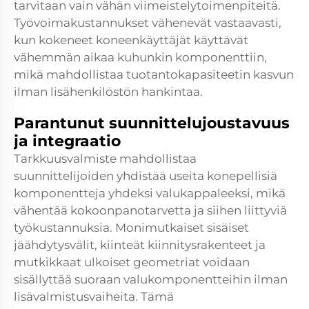
tarvitaan vain vähän viimeistelytoimenpiteitä.
Työvoimakustannukset vähenevät vastaavasti,
kun kokeneet koneenkäyttäjät käyttävät
vähemmän aikaa kuhunkin komponenttiin,
mikä mahdollistaa tuotantokapasiteetin kasvun
ilman lisähenkilöstön hankintaa.
Parantunut suunnittelujoustavuus
ja integraatio
Tarkkuusvalmiste mahdollistaa
suunnittelijoiden yhdistää useita konepellisiä
komponentteja yhdeksi valukappaleeksi, mikä
vähentää kokoonpanotarvetta ja siihen liittyviä
työkustannuksia. Monimutkaiset sisäiset
jäähdytysvälit, kiinteät kiinnitysrakenteet ja
mutkikkaat ulkoiset geometriat voidaan
sisällyttää suoraan valukomponentteihin ilman
lisävalmistusvaiheita. Tämä