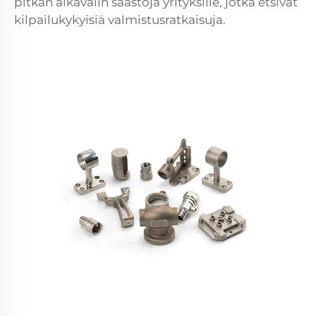
pitkän aikavälin säästöjä yrityksille, jotka etsivät
kilpailukykyisiä valmistusratkaisuja.