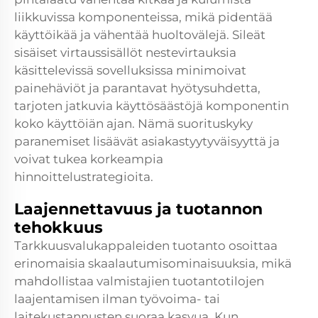
liikkuvissa komponenteissa, mikä pidentää
käyttöikää ja vähentää huoltovälejä. Sileät
sisäiset virtaussisällöt nestevirtauksia
käsittelevissä sovelluksissa minimoivat
painehäviöt ja parantavat hyötysuhdetta,
tarjoten jatkuvia käyttösäästöjä komponentin
koko käyttöiän ajan. Nämä suorituskyky
paranemiset lisäävät asiakastyytyväisyyttä ja
voivat tukea korkeampia
hinnoittelustrategioita.
Laajennettavuus ja tuotannon
tehokkuus
Tarkkuusvalukappaleiden tuotanto osoittaa
erinomaisia skaalautumisominaisuuksia, mikä
mahdollistaa valmistajien tuotantotilojen
laajentamisen ilman työvoima- tai
laitekustannusten suoraa kasvua. Kun