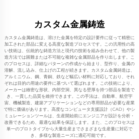
カスタム金属鋳造
カスタム金属鋳造は、溶けた金属を特定の設計要件に従って精密に
加工された部品に変える高度な製造プロセスです。この汎用性の高
い技術は、伝統的な鋳造方法と現代の技術を組み合わせて、他の製
造方法では困難または不可能な複雑な金属部品を作り出します。こ
のプロセスは、詳細なパターンの作成から始まり、型作り、金属の
溶解、流し込み、仕上げの工程が続きます。カスタム金属鋳造は、
アルミニウム、鋼、青銅、鉄など幅広い材料に対応しており、それ
ぞれは目的の用途の要件に基づいて選ばれます。この技術により、
メーカーは緻密な形状、内部空洞、異なる壁厚を持つ部品を製造で
き、一貫した品質を維持できます。この手法は、自動車、航空宇
宙、機械製造、建築アプリケーションなどの専用部品が必要な産業
で特に価値があります。高度なコンピュータ支援設計（CAD）やシ
ミュレーションツールは、生産開始前にエンジニアが設計を分析・
改善できるため、最適な結果を保証します。また、このプロセスは
単一のプロトタイプから大量生産までさまざまな生産量に対応で
き、多様な製造ニーズに適応可能です。