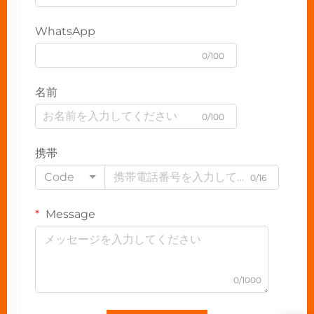
WhatsApp
0/100
名前
0/100
携帯
Code
0/16
Message
0/1000