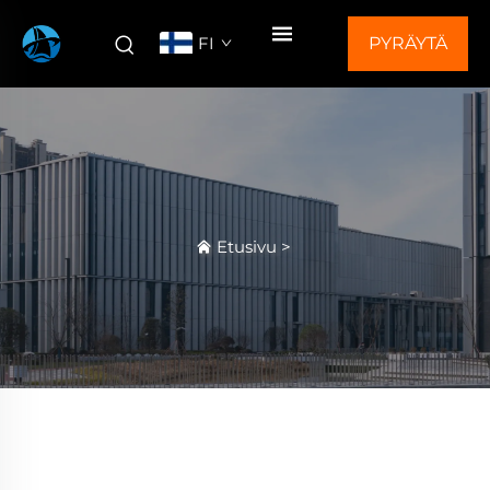
FI
PYRÄYTÄ
TARJOUS
Etusivu
>