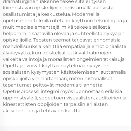
dramaturginen rakenne tekee siitä erityisen
kiinnostavan opiskelijoille, edistämällä aktiivista
osallistumista ja keskustelua. Moderneilla
opetusmenetelmillä otetaan käyttöön teknologiaa ja
multimediaelementtejä, mikä tekee sisällöstä
helpommin saatavilla olevaa ja suhteellista nykyajan
opiskelijoille. Teosten teemat tarjoavat erinomaisia
mahdollisuuksia kehittää empatiaa ja emotionaalista
älykkyyyttä, kun opiskelijat tutkivat hahmojen
vaikeita valintoja ja moraalisten ongelmienratkaisuja.
Opettajat voivat käyttää näytelmää nykyisten
sosiaalisten kysymysten käsittelemiseen, auttamalla
opiskelijoita ymmärtämään, miten historialliset
tapahtumat peittävät modernia tilannetta.
Opetusprosessi integroi myös luonnostaan erilaisia
oppimistyylejä, sopeutuen visuaalisten, auditoirien ja
kinestettisten oppijoiden tarpeisiin erilaisten
aktiviteettien ja tehtävien kautta.