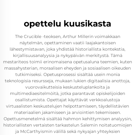
opettelu kuusikasta
The Crucible -teoksen, Arthur Millerin voimakkaan
näytelmän, opettaminen vaatii laajakantoisen
lähestymistavan, joka yhdistää historiallista kontekstia,
kirjallisuusanalyysia ja nykypäivän merkitystä. Tämä
mestariteos toimii erinomaisena opetusaluna teemien, kuten
massahysterian, moraalisen eheyden ja sosiaalisen oikeuden
tutkimiseksi. Opetusprosessi sisältää usein monia
teknologisia resursseja, mukaan lukien digitaalisia anottoja,
vuorovaikutteisia keskusteluplankoita ja
multimediaesitelmöitä, jotka parantavat opiskelijoiden
osallistumista. Opettajat käyttävät verkkoalustoja
virtuaalisten keskustelujen helpottamiseen, täydellistävien
materiaalien jakamiseen ja arviointien tekemiseen.
Opettusmenetelmä sisältää hahmon kehittymisen analyysin,
historiallisten vertaisten tarkastelun Salemin noitatuomiojen
ja McCarthyismin välillä sekä nykyajan yhteyksien