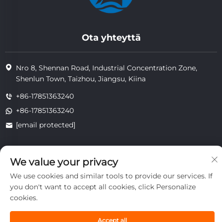
Ota yhteyttä
Nro 8, Shennan Road, Industrial Concentration Zone,
Shenlun Town, Taizhou, Jiangsu, Kiina
+86-17851363240
+86-17851363240
[email protected]
We value your privacy
Copyright © 2025 Jiangsu Tongzhou Heat Resistant Technology
Co., Ltd. Kaikki oikeudet pidätetään.
We use cookies and similar tools to provide our services. If
yksityisyys
you don't want to accept all cookies, click Personalize
cookies.
Accept all