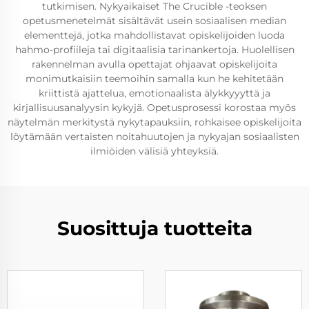
tutkimisen. Nykyaikaiset The Crucible -teoksen
opetusmenetelmät sisältävät usein sosiaalisen median
elementtejä, jotka mahdollistavat opiskelijoiden luoda
hahmo-profiileja tai digitaalisia tarinankertoja. Huolellisen
rakennelman avulla opettajat ohjaavat opiskelijoita
monimutkaisiin teemoihin samalla kun he kehitetään
kriittistä ajattelua, emotionaalista älykkyyyttä ja
kirjallisuusanalyysin kykyjä. Opetusprosessi korostaa myös
näytelmän merkitystä nykytapauksiin, rohkaisee opiskelijoita
löytämään vertaisten noitahuutojen ja nykyajan sosiaalisten
ilmiöiden välisiä yhteyksiä.
Suosittuja tuotteita