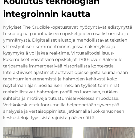
Koulutus teknologian
integroinnin kautta
Nykyiset The Crucible -opetustavat hyödyntävät edistynyttä
teknologiaa parantaakseen opiskelijoiden osallistumista ja
ymmärrystä. Digitaaliset alustoja mahdollistavat tekstien
yhteistyöllisen kommentoinnin, jossa näkemyksiä ja
kysymyksiä voi jakaa real-time. Virtuaalitodellisuus-
kokemukset voivat vieä opiskelijat 1700-luvun Salemille
tarjoamalla immergeerivää historiallista kontekstia.
Interaktiiviset ajastimet auttavat opiskelijoita seuraamaan
tapahtumien etenemistä ja hahmojen kehitystä koko
näytelmän ajan. Sosiaalisen median tyyliset toiminnat
mahdollistavat hahmojen profiilien luomisen, tutkien
suhteita ja motiiveja tutustumisarvoisessa muodossa.
Verkkokeskustelufoorumeilla helpennetään syvempää
analyysiä ja vertaisoppimista, jatkamalla luokkahuoneen
keskusteluja fyysisistä rajoista pääsemättä.