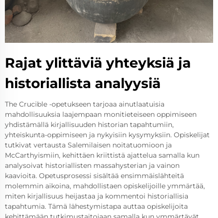
Rajat ylittäviä yhteyksiä ja
historiallista analyysiä
The Crucible -opetukseen tarjoaa ainutlaatuisia
mahdollisuuksia laajempaan monitieteiseen oppimiseen
yhdistämällä kirjallisuuden historian tapahtumiin,
yhteiskunta-oppimiseen ja nykyisiin kysymyksiin. Opiskelijat
tutkivat vertausta Salemilaisen noitatuomioon ja
McCarthyismiin, kehittäen kriittistä ajattelua samalla kun
analysoivat historiallisten massahysterian ja vainon
kaavioita. Opetusprosessi sisältää ensimmäislähteitä
molemmin aikoina, mahdollistaen opiskelijoille ymmärtää,
miten kirjallisuus heijastaa ja kommentoi historiallisia
tapahtumia. Tämä lähestymistapa auttaa opiskelijoita
kehittämään tutkimustaitojaan samalla kun ymmärtävät,