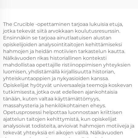
The Crucible -opettaminen tarjoaa lukuisia etuja,
jotka tekevät siitä arvokkaan koulutusresurssin.
Ensinnäkin se tarjoaa ainutlaatuisen alustan
opiskelijoiden analysointitaitojen kehittämiseksi
hahmojen ja heidän motiivien tarkastelun kautta.
Nälkävuoden rikas historiallinen konteksti
mahdollistaa opettajille ristiinoppimisen yhteyksien
luomisen, yhdistämällä kirjallisuutta historian,
yhteiskuntaoppien ja nykyasioiden kanssa.
Opiskelijat hyötyvät universaaleja teemoja koskevan
tutkimisesta, jotka ovat edelleen ajankohtaisia
tänään, kuten valtaa käyttämättömyys,
massahysteria ja henkilökohtainen eheys.
Opetusprosessi helpottaa luonnostaan kriittisen
ajattelun taitojen kehittymistä, kun opiskelijat
analysoivat todisteita, arvioivat hahmojen motiiveja ja
tekevät yhteyksiä eri aikojen välillä. Nälkävuoden