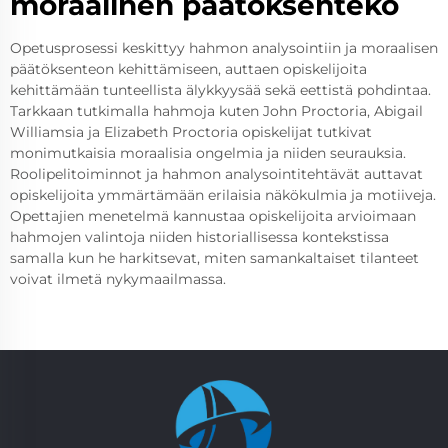
moraalinen päätöksenteko
Opetusprosessi keskittyy hahmon analysointiin ja moraalisen
päätöksenteon kehittämiseen, auttaen opiskelijoita
kehittämään tunteellista älykkyysää sekä eettistä pohdintaa.
Tarkkaan tutkimalla hahmoja kuten John Proctoria, Abigail
Williamsia ja Elizabeth Proctoria opiskelijat tutkivat
monimutkaisia moraalisia ongelmia ja niiden seurauksia.
Roolipelitoiminnot ja hahmon analysointitehtävät auttavat
opiskelijoita ymmärtämään erilaisia näkökulmia ja motiiveja.
Opettajien menetelmä kannustaa opiskelijoita arvioimaan
hahmojen valintoja niiden historiallisessa kontekstissa
samalla kun he harkitsevat, miten samankaltaiset tilanteet
voivat ilmetä nykymaailmassa.