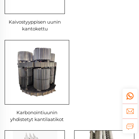
Kaivostyyppisen uunin
kantokettu
Karbonointiuunin
yhdistetyt kantilaatikot
Lämpökäsittelykiinnitysosat