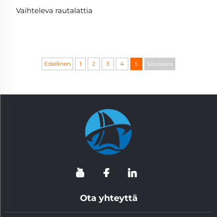
Vaihteleva rautalattia
Edellinen
1
2
3
4
5
Seuraava
Ota yhteyttä