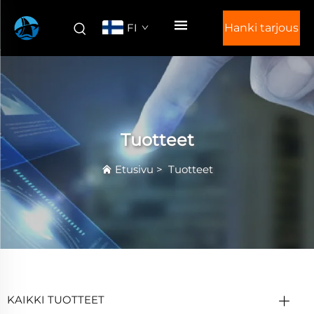
FI
Hanki tarjous
Tuotteet
Etusivu
>
Tuotteet
KAIKKI TUOTTEET