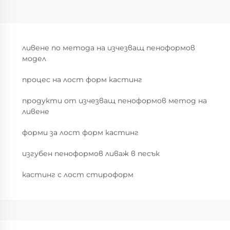
ливене по метода на изчезващ пеноформов
модел
процес на лост форм кастинг
продукти от изчезващ пеноформов метод на
ливене
форми за лост форм кастинг
изгубен пеноформов ливаж в песък
кастинг с лост стироформ