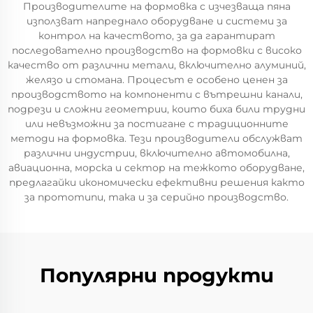
Производителите на формовка с изчезваща пяна
използват напреднало оборудване и системи за
контрол на качеството, за да гарантират
последователно производство на формовки с високо
качество от различни метали, включително алуминий,
желязо и стомана. Процесът е особено ценен за
производството на компоненти с вътрешни канали,
подрези и сложни геометрии, които биха били трудни
или невъзможни за постигане с традиционните
методи на формовка. Тези производители обслужват
различни индустрии, включително автомобилна,
авиационна, морска и сектор на тежкото оборудване,
предлагайки икономически ефективни решения както
за прототипи, така и за серийно производство.
Популярни продукти