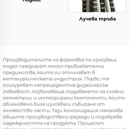
Лучева тръбa
Производителите на формовка по изчезващ
модел предлагат много привлекателни
предимства, които ги отличават в
металургическата индустрия. Първо, те
осигуряват непрецедентна дизайнерска
гъвкавост, позволяваща създаването на сложни
геометрии и интегрирани компоненти, които
обикновено биха изисквали събиране от
множество части. Тази консолидация намалява
общите производствени разходи и подобрява
надеждността на продукта. Процесът