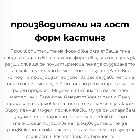
производители на лост
форм кастинг
Производителите на формовка с изчезваща пяна
специализират в sofisticirana формовка, която използва
разширяваща се полистиренова пена за създаването
на сложни метални компоненти. Този иновативен
метод на производство започва със създаването на
точен пенен модел, който точно реплицира желания
крайен продукт. Модела е обхванат с огнестоен
материал и вграждан в неразтворим песък. През
процеса на формовката топено метал се изливаше
върху пенния модел, причинявайки му да се испарява и
да замести празнината с метал perfektno. Тази
технология позволява на производителите да
произвеждат сложни части с изключителна размерна
точност и качествена повърхност.