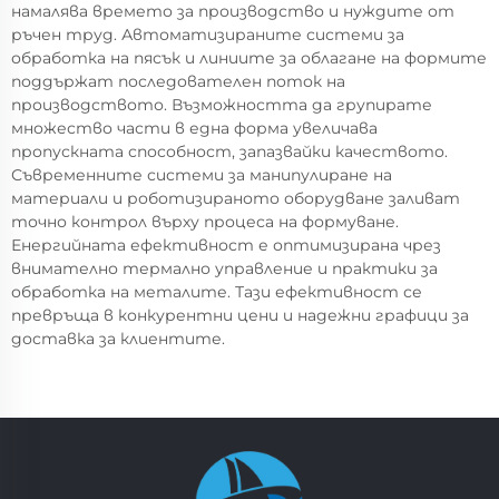
намалява времето за производство и нуждите от
ръчен труд. Автоматизираните системи за
обработка на пясък и линиите за облагане на формите
поддържат последователен поток на
производството. Възможността да групирате
множество части в една форма увеличава
пропускната способност, запазвайки качеството.
Съвременните системи за манипулиране на
материали и роботизираното оборудване заливат
точно контрол върху процеса на формуване.
Енергийната ефективност е оптимизирана чрез
внимателно термално управление и практики за
обработка на металите. Тази ефективност се
превръща в конкурентни цени и надежни графици за
доставка за клиентите.