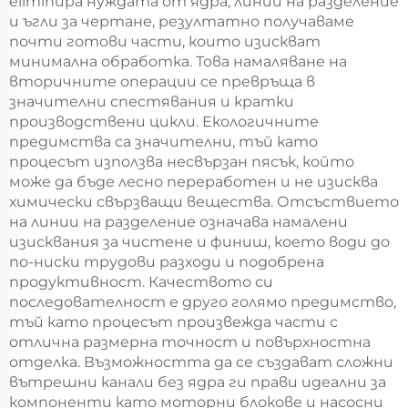
eliminира нуждата от ядра, линии на разделение
и ъгли за чертане, резултатно получаваме
почти готови части, които изискват
минимална обработка. Това намаляване на
вторичните операции се превръща в
значителни спестявания и кратки
производствени цикли. Екологичните
предимства са значителни, тъй като
процесът използва несвързан пясък, който
може да бъде лесно переработен и не изисква
химически свързващи вещества. Отсъствието
на линии на разделение означава намалени
изисквания за чистене и финиш, което води до
по-ниски трудови разходи и подобрена
продуктивност. Качеството си
последователност е друго голямо предимство,
тъй като процесът произвежда части с
отлична размерна точност и повърхностна
отделка. Възможността да се създават сложни
вътрешни канали без ядра ги прави идеални за
компоненти като моторни блокове и насосни