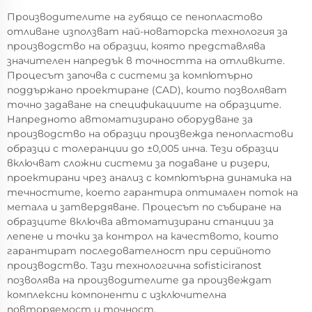
Производителите на губящо се пенопластово
отливане използват най-новаторска технология за
производство на образци, която представлява
значителен напредък в точността на отливките.
Процесът започва с системи за компютърно
поддържано проектиране (CAD), които позволяват
точно задаване на спецификациите на образците.
Напредното автоматизирано оборудване за
производство на образци произвежда пенопластови
образци с толеранции до ±0,005 инча. Тези образци
включват сложни системи за подаване и ризери,
проектирани чрез анализ с компютърна динамика на
течностите, което гарантира оптимален поток на
метала и затвердяване. Процесът по събиране на
образците включва автоматизирани станции за
лепене и точки за контрол на качеството, които
гарантират последователност при серийното
производство. Тази технологична sofisticiranost
позволява на производителите да произвеждат
комплексни компоненти с изключителна
повторяемост и точност.