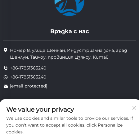
Връзка с нас
Номер 8, улица Шеннан, Индустриална зона, град
Шенлун, Тайчоу, провинция Цзянсу, Китай
+86-17851363240
+86-17851363240
[email protected]
We value your privacy
Всички права запазени. Copyright © 2025 Jiangsu Tongzhou
Heat Resistant Technology Co., Ltd.
We use cookies and similar tools to provide our services. If
поверителност
you don't want to accept all cookies, click Personalize
cookies.