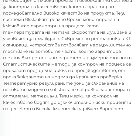
пенообразен отливки прилагат всеобхватни системи
за контрол на качеството, които гарантират
последователно високо качество на продукта. Тези
системи включват реално време мониторинг на
ключовите параметри на процеса, като
температурата на метала, скоростта на изливане и
условията за охлаждане. Съвременни рентгенови и КТ
сканиращи устройства позволяват неразрушително
тестване на готовите части, което гарантира
техния вътрешен интегритет и размерна точност.
Статистическите методи за контрол на процеса се
прилагат през целия цикъл на производството, от
произвеждането на модела до крайната проверка.
Температурно регулираните зони за съхранение на
пеновите модели и sofisticirane покривки гарантират
оптимални материали. Тези мерки за контрол на
качеството водят до изключително ниски проценти
на дефекти и висока клиентска удовлетвореност.